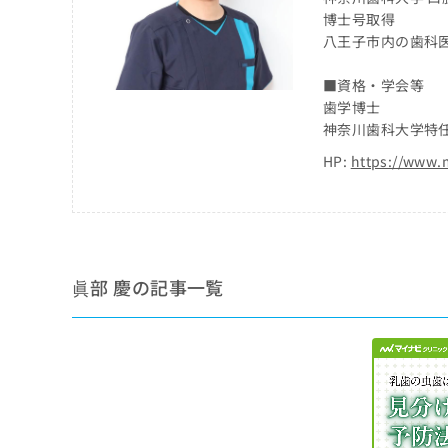
係
ク
博士号取得
者
リ
八王子市内の歯科医
の
ニ
ッ
方
■資格・学会等
ク
は
歯学博士
ナ
こ
神奈川歯科大学特
ビ
ち
に
HP:
https://www.
関
ら
す
る
お
広
広
問
告
告
い
眞部 慶の記事一覧
出
代
合
稿
わ
理
の
せ
店
お
は
の
問
こ
い
方
ち
合
ら
は
わ
こ