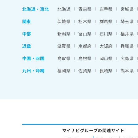
ち
み
北海道
・
東北
北海道
青森県
岩手県
宮城県
ら
は
こ
関東
茨城県
栃木県
群馬県
埼玉県
ち
そ
ら
中部
新潟県
富山県
石川県
福井県
の
他
近畿
滋賀県
京都府
大阪府
兵庫県
の
お
中国・四国
鳥取県
島根県
岡山県
広島県
問
い
九州・沖縄
福岡県
佐賀県
長崎県
熊本県
合
わ
せ
は
こ
ち
ら
マイナビグループの関連サイト