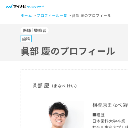
一
ホーム
プロフィール一覧
眞部 慶のプロフィール
般
ユ
医師
監修者
ー
ザ
歯科
ー
眞部 慶のプロフィール
の
方
は
こ
ち
眞部 慶
（まなべ けい）
ら
相模原まなべ歯
医
マ
療
■経歴
イ
ナ
日本歯科大学卒業
関
ビ
神奈川歯科大学 口