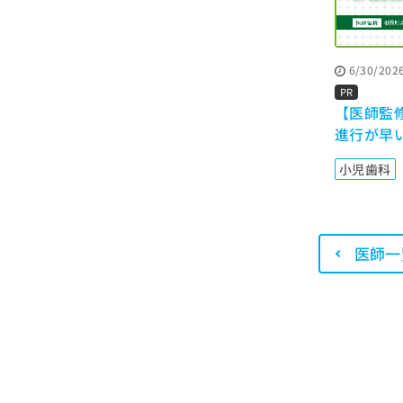
せ
こち
ち
らは
は
マイ
こ
ら
ナビ
ち
クリ
6/30/202
ら
ニッ
PR
クナ
【医師監
広
ビサ
広
資
イト
告
進行が早
告
への
料
出
守る予防
出
お問
の
稿
小児歯科
合せ
稿
ご
の
フォ
の
請
お
ーム
お
求
問
とな
問
りま
は
い
い
す。
医師一
こ
合
合
クリ
ち
わ
ニッ
わ
ら
せ
クの
せ
は
予
は
約・
こ
こ
無
症状
ち
ち
のご
料
ら
相談
ら
情
など
報
はで