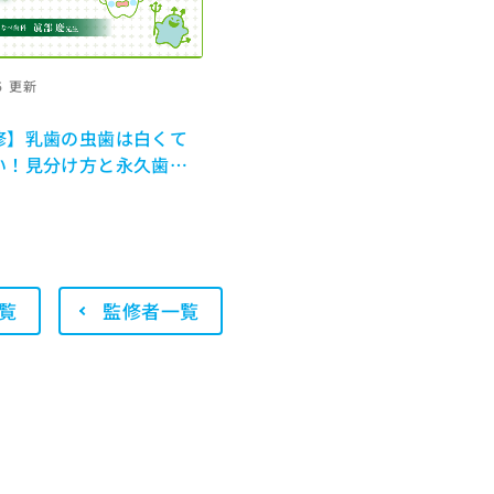
6
更新
修】乳歯の虫歯は白くて
い！見分け方と永久歯を
法
覧
監修者一覧