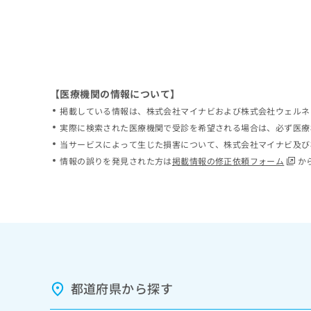
拡
資
きま
充
料
せん
の
ので
の
ご了
お
ご
承く
申
請
ださ
し
求
い。
込
は
【医療機関の情報について】
み
こ
掲載している情報は、株式会社マイナビおよび株式会社ウェルネ
は
ち
実際に検索された医療機関で受診を希望される場合は、必ず医療
こ
ら
当サービスによって生じた損害について、株式会社マイナビ及び
ち
ら
情報の誤りを発見された方は
掲載情報の修正依頼フォーム
か
無
料
掲
情
載
報
情
拡
報
充
の
の
修
お
正
申
都道府県から探す
は
し
こ
込