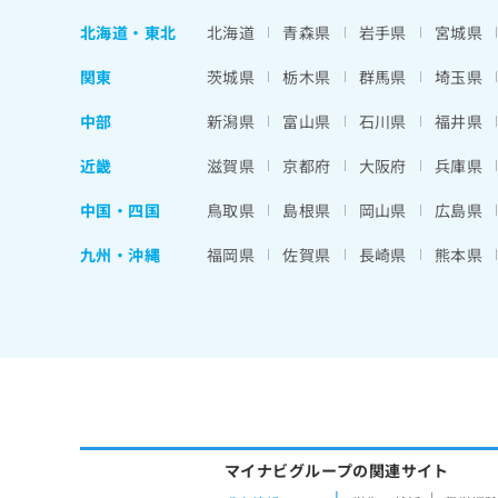
ち
み
北海道
・
東北
北海道
青森県
岩手県
宮城県
ら
は
こ
関東
茨城県
栃木県
群馬県
埼玉県
ち
そ
ら
中部
新潟県
富山県
石川県
福井県
の
他
近畿
滋賀県
京都府
大阪府
兵庫県
の
お
中国・四国
鳥取県
島根県
岡山県
広島県
問
い
九州・沖縄
福岡県
佐賀県
長崎県
熊本県
合
わ
せ
は
こ
ち
ら
マイナビグループの関連サイト