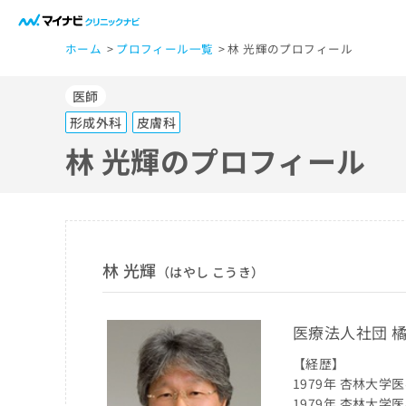
一
ホーム
プロフィール一覧
林 光輝のプロフィール
般
ユ
医師
ー
ザ
形成外科
皮膚科
ー
林 光輝のプロフィール
の
方
は
こ
ち
林 光輝
（はやし こうき）
ら
医療法人社団 
医
マ
療
【経歴】
イ
ナ
1979年 杏林大学
関
ビ
1979年 杏林大学