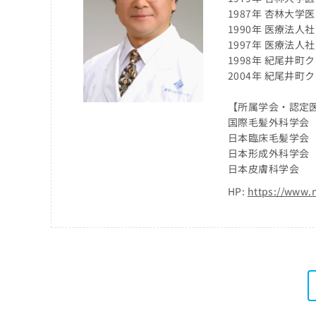
係
ク
1987年 杏林大学
者
リ
1990年 医療法人
の
ニ
1997年 医療法人
ッ
方
1998年 紀尾井町
ク
は
2004年 紀尾井町
ナ
こ
ビ
【所属学会・認定
ち
に
国際毛髪外科学会
関
ら
す
日本臨床毛髪学会
る
日本形成外科学会
お
日本皮膚科学会
広
広
問
告
HP:
https://www.
告
い
出
代
合
稿
わ
理
の
せ
店
お
は
の
問
こ
い
方
ち
合
ら
は
わ
こ