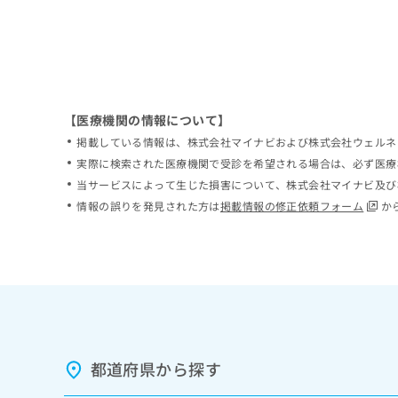
拡
資
きま
充
料
せん
の
ので
の
ご了
お
ご
承く
申
請
ださ
し
求
い。
込
は
【医療機関の情報について】
み
こ
掲載している情報は、株式会社マイナビおよび株式会社ウェルネ
は
ち
実際に検索された医療機関で受診を希望される場合は、必ず医療
こ
ら
当サービスによって生じた損害について、株式会社マイナビ及び
ち
ら
情報の誤りを発見された方は
掲載情報の修正依頼フォーム
か
無
料
掲
情
載
報
情
拡
報
充
の
の
修
お
正
申
都道府県から探す
は
し
こ
込