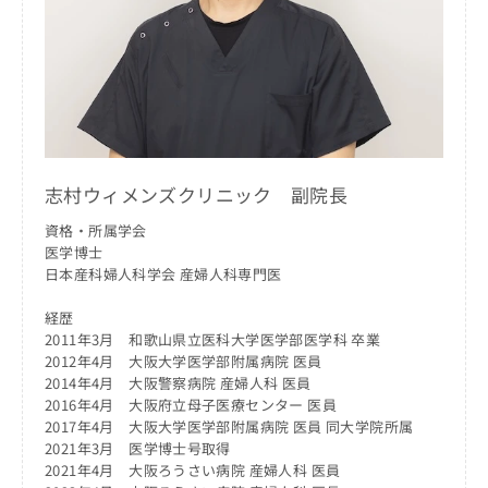
ッ
は
ク
こ
ナ
ち
ビ
ら
に
関
広
す
広
告
る
告
代
お
出
志村ウィメンズクリニック 副院長
理
問
稿
店
い
資格・所属学会
の
合
の
医学博士
お
わ
日本産科婦人科学会 産婦人科専門医
方
問
せ
い
は
は
経歴
合
こ
こ
2011年3月 和歌山県立医科大学医学部医学科 卒業
わ
ち
ち
2012年4月 大阪大学医学部附属病院 医員
せ
ら
ら
2014年4月 大阪警察病院 産婦人科 医員
は
2016年4月 大阪府立母子医療センター 医員
こ
こち
2017年4月 大阪大学医学部附属病院 医員 同大学院所属
ち
広
らは
2021年3月 医学博士号取得
広
ら
告
マイ
2021年4月 大阪ろうさい病院 産婦人科 医員
告
出
ナビ