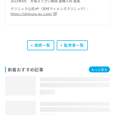
2023年4月 大阪ろうさい病院 産婦人科 医長
出
稿
クリ
資
稿
ニッ
の
料
クリニック公式HP（志村ウィメンズクリニック）:
クナ
の
お
の
https://shimura-wc.com/
ビサ
お
問
ご
イト
問
い
請
への
い
合
お問
求
合
合せ
わ
は
フォ
わ
せ
こ
ーム
せ
は
ち
医師一覧
監修者一覧
とな
は
こ
ら
りま
こ
ち
す。
ち
ら
クリ
無
ら
ニッ
料
クの
新着おすすめ記事
もっと見る
資
情
予
料
報
約・
の
症状
拡
のご
ご
充
相談
請
の
loading...
など
求
お
はで
は
申
きま
こ
せん
し
ので
ち
込