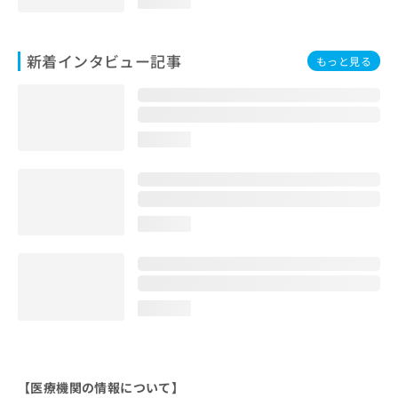
loading...
お
問
い
新着インタビュー記事
もっと見る
合
わ
せ
は
こ
loading...
ち
ら
loading...
loading...
【医療機関の情報について】