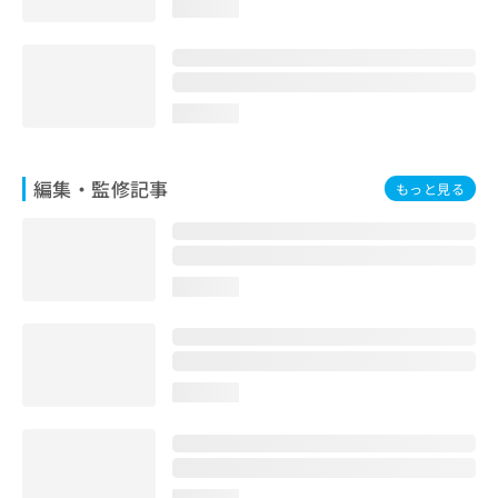
ご了
ら
loading...
み
承く
は
ださ
こ
無
い。
ち
料
ら
情
loading...
報
拡
掲
充
載
編集・監修記事
もっと見る
の
情
お
報
申
の
し
修
込
正
loading...
み
は
は
こ
こ
ち
ち
ら
ら
loading...
そ
の
他
の