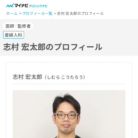
一
般
ホーム
プロフィール一覧
志村 宏太郎のプロフィール
ユ
医師
監修者
ー
ザ
産婦人科
ー
志村 宏太郎のプロフィール
の
方
は
こ
ち
志村 宏太郎
（しむら こうたろう）
ら
医
マ
療
イ
関
ナ
係
ビ
者
ク
の
リ
方
ニ