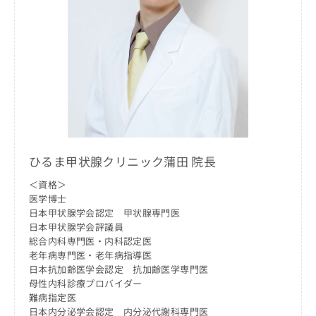
ッ
は
ク
こ
ナ
ち
ビ
ら
に
関
広
す
広
告
る
告
代
お
出
理
問
稿
店
い
の
ひるま甲状腺クリニック蒲田 院長
合
の
お
わ
方
問
＜資格＞
せ
い
は
医学博士
は
合
こ
日本甲状腺学会認定 甲状腺専門医
こ
わ
ち
日本甲状腺学会評議員
ち
せ
ら
総合内科専門医・内科認定医
ら
は
老年病専門医・老年病指導医
こ
日本抗加齢医学会認定 抗加齢医学専門医
こち
ち
広
母性内科診療プロバイダー
らは
広
ら
告
難病指定医
マイ
告
出
ナビ
日本内分泌学会認定 内分泌代謝科専門医