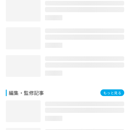
ご了
ら
み
承く
は
ださ
こ
無
い。
loading...
ち
料
ら
情
報
拡
掲
充
載
loading...
の
情
お
報
申
の
し
修
込
loading...
正
み
は
は
こ
こ
ち
編集・監修記事
もっと見る
ち
ら
ら
そ
の
loading...
他
の