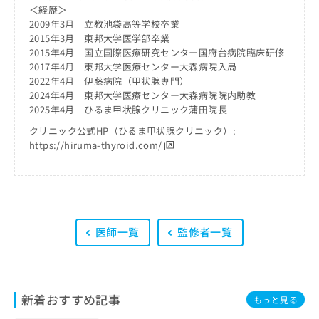
出
稿
クリ
資
＜経歴＞
稿
ニッ
の
料
2009年3月 立教池袋高等学校卒業
クナ
の
お
の
2015年3月 東邦大学医学部卒業
ビサ
お
問
ご
2015年4月 国立国際医療研究センター国府台病院臨床研修
イト
問
い
請
への
2017年4月 東邦大学医療センター大森病院入局
い
合
お問
求
2022年4月 伊藤病院（甲状腺専門）
合
合せ
わ
は
2024年4月 東邦大学医療センター大森病院院内助教
フォ
わ
せ
こ
2025年4月 ひるま甲状腺クリニック蒲田院長
ーム
せ
は
ち
とな
クリニック公式HP（ひるま甲状腺クリニック）:
は
こ
ら
りま
https://hiruma-thyroid.com/
こ
ち
す。
ち
ら
クリ
無
ら
ニッ
料
クの
資
情
予
料
報
約・
の
症状
拡
医師一覧
監修者一覧
のご
ご
充
相談
請
の
など
求
お
はで
は
申
きま
こ
せん
し
新着おすすめ記事
もっと見る
ので
ち
込