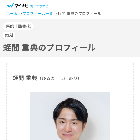
一
般
ホーム
プロフィール一覧
蛭間 重典のプロフィール
ユ
医師
監修者
ー
ザ
内科
ー
蛭間 重典のプロフィール
の
方
は
こ
ち
蛭間 重典
（ひるま しげのり）
ら
医
マ
療
イ
関
ナ
係
ビ
者
ク
の
リ
方
ニ