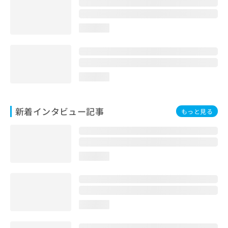
お
問
い
loading...
合
わ
せ
は
loading...
こ
ち
ら
新着インタビュー記事
もっと見る
loading...
loading...