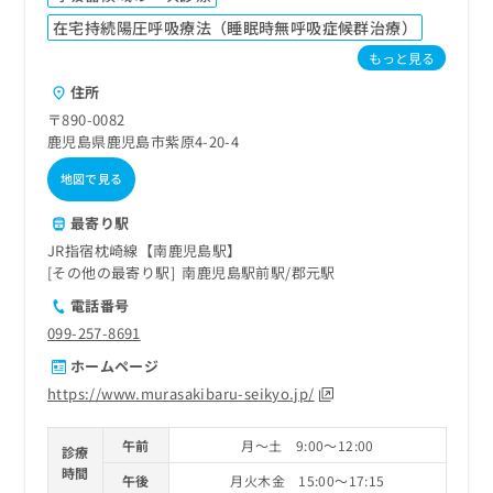
在宅持続陽圧呼吸療法（睡眠時無呼吸症候群治療）
もっと見る
住所
〒890-0082
鹿児島県鹿児島市紫原4-20-4
地図で見る
最寄り駅
JR指宿枕崎線【南鹿児島駅】
その他の最寄り駅
南鹿児島駅前駅
郡元駅
電話番号
099-257-8691
ホームページ
https://www.murasakibaru-seikyo.jp/
午前
月～土 9:00～12:00
診療
時間
午後
月火木金 15:00～17:15