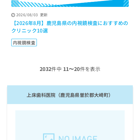
ッ
は
ク
こ
2026/08/03
更新
ナ
ち
【2026年8月】鹿児島県の内視鏡検査におすすめの
【
ビ
ら
に
クリニック10選
す
関
広
す
広
内視鏡検査
告
る
告
代
お
出
理
問
稿
店
い
の
2032
件中
11〜20
件を表示
合
の
お
わ
方
問
せ
い
は
は
合
こ
上床歯科医院（鹿児島県曽於郡大崎町）
こ
わ
ち
ち
せ
ら
ら
は
こ
こち
ち
広
らは
広
ら
告
マイ
告
出
ナビ