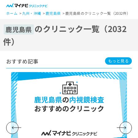
一
般
ホーム
九州・沖縄
鹿児島県
鹿児島県のクリニック一覧（2032件）
ユ
のクリニック一覧（2032
ー
鹿児島県
ザ
件）
ー
の
方
おすすめ記事
は
もっと見る
こ
ち
ら
医
マ
療
イ
関
ナ
係
ビ
者
ク
の
リ
方
ニ