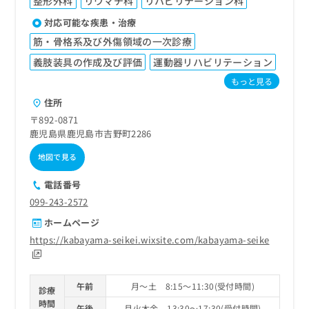
整形外科
リウマチ科
リハビリテーション科
対応可能な疾患・治療
筋・骨格系及び外傷領域の一次診療
義肢装具の作成及び評価
運動器リハビリテーション
もっと見る
住所
〒892-0871
鹿児島県鹿児島市吉野町2286
地図で見る
電話番号
099-243-2572
ホームページ
https://kabayama-seikei.wixsite.com/kabayama-seike
午前
月～土 8:15～11:30(受付時間)
診療
時間
午後
月火木金 13:30～17:30(受付時間)