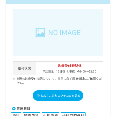
お
問
い
合
わ
せ
は
こ
ち
ら
診療受付時間外
受付状況
次回受付：2日後（月曜）の9:00～12:30
実際の診療受付状況について、事前に必ず医療機関にご確認くだ
さい。
おおさこ歯科のクチコミを見る
診療科目
歯科
矯正歯科
小児歯科
歯科口腔外科