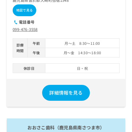
鹿児島県曽於郡大崎町假宿1548
ご了
ら
み
承く
は
地図で見る
ださ
こ
無
い。
ち
料
電話番号
ら
情
099-476-3558
報
拡
掲
午前
月～土 8:30～11:00
充
診療
載
時間
の
情
午後
月～金 14:30～18:00
お
報
申
の
休診日
日・祝
し
修
込
正
み
は
は
こ
詳細情報を見る
こ
ち
ち
ら
ら
そ
の
他
おおさこ歯科（鹿児島県南さつま市）
の