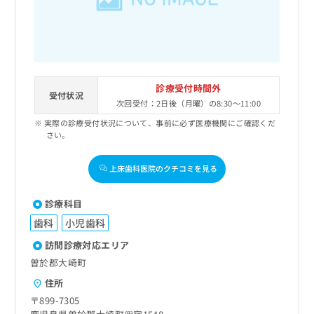
出
稿
クリ
資
稿
ニッ
の
料
クナ
の
お
の
ビサ
お
問
ご
イト
問
い
請
への
い
合
お問
求
診療受付時間外
合
合せ
わ
は
受付状況
フォ
わ
次回受付：2日後（月曜）の8:30～11:00
せ
こ
ーム
せ
は
ち
実際の診療受付状況について、事前に必ず医療機関にご確認くだ
とな
は
こ
ら
さい。
りま
こ
ち
す。
ち
ら
クリ
無
上床歯科医院のクチコミを見る
ら
ニッ
料
クの
資
情
予
診療科目
料
報
約・
の
症状
歯科
小児歯科
拡
のご
ご
充
相談
訪問診療対応エリア
請
の
など
曽於郡大崎町
求
お
はで
は
申
きま
住所
こ
せん
し
〒899-7305
ので
ち
込