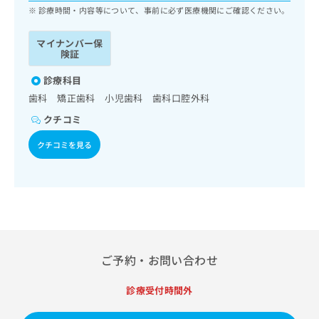
ッ
は
診療時間・内容等について、事前に必ず医療機関にご確認ください。
ク
こ
ナ
ち
マイナンバー保
ビ
険証
ら
に
関
診療科目
広
す
広
歯科 矯正歯科 小児歯科 歯科口腔外科
告
る
告
代
クチコミ
お
出
理
問
稿
クチコミを見る
店
い
の
合
の
お
わ
方
問
せ
い
は
は
合
こ
こ
わ
ち
ち
せ
ら
ら
は
ご予約・お問い合わせ
こ
こち
ち
広
らは
診療受付時間外
広
ら
告
マイ
告
出
ナビ