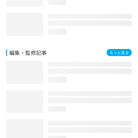
loading...
お
問
い
合
わ
loading...
せ
は
こ
編集・監修記事
もっと見る
ち
ら
loading...
loading...