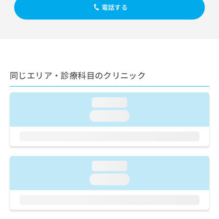
出
稿
クリ
資
電話する
稿
ニッ
の
料
クナ
の
お
の
ビサ
お
問
ご
イト
問
い
請
への
い
合
お問
求
合
合せ
わ
は
フォ
わ
せ
同じエリア・診療科目のクリニック
こ
ーム
せ
は
ち
とな
は
こ
ら
りま
こ
ち
loading...
す。
ち
ら
クリ
loading...
無
ら
ニッ
料
クの
資
情
予
料
報
約・
の
症状
拡
のご
ご
充
loading...
相談
請
の
など
loading...
求
お
はで
は
申
きま
こ
せん
し
ので
ち
込