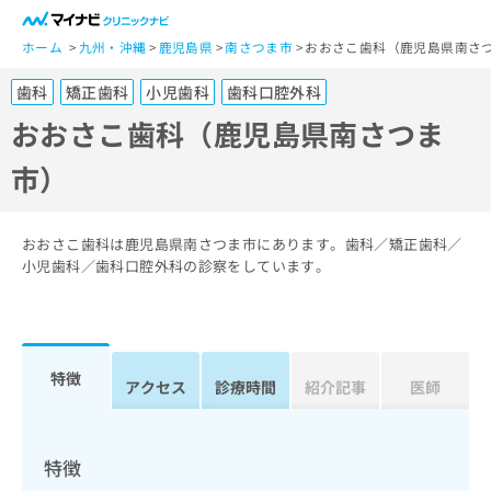
一
般
ホーム
九州・沖縄
鹿児島県
南さつま市
おおさこ歯科（鹿児島県南さ
ユ
歯科
矯正歯科
小児歯科
歯科口腔外科
ー
ザ
おおさこ歯科（鹿児島県南さつま
ー
市）
の
方
は
こ
おおさこ歯科は鹿児島県南さつま市にあります。歯科／矯正歯科／
ち
小児歯科／歯科口腔外科の診察をしています。
ら
医
マ
療
イ
特徴
関
アクセス
診療時間
紹介記事
医師
ナ
係
ビ
者
ク
の
リ
特徴
方
ニ