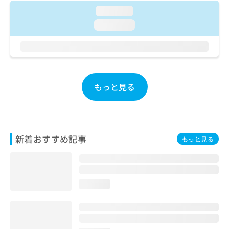
ご了
ら
み
承く
loading...
は
ださ
loading...
こ
無
い。
ち
料
ら
情
報
拡
掲
充
載
もっと見る
の
情
お
報
申
の
し
修
込
正
新着おすすめ記事
み
もっと見る
は
は
こ
こ
ち
ち
ら
ら
loading...
そ
の
他
の