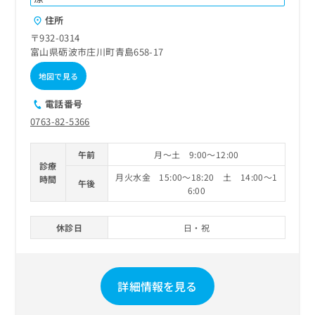
ご了
ら
み
承く
住所
は
ださ
こ
無
い。
〒932-0314
ち
料
富山県砺波市庄川町青島658-17
ら
情
地図で見る
報
拡
掲
電話番号
充
載
の
0763-82-5366
情
お
報
申
の
午前
月～土 9:00～12:00
し
修
診療
込
月火水金 15:00～18:20 土 14:00～1
正
時間
午後
6:00
み
は
は
こ
こ
ち
休診日
日・祝
ち
ら
ら
そ
の
詳細情報を見る
他
の