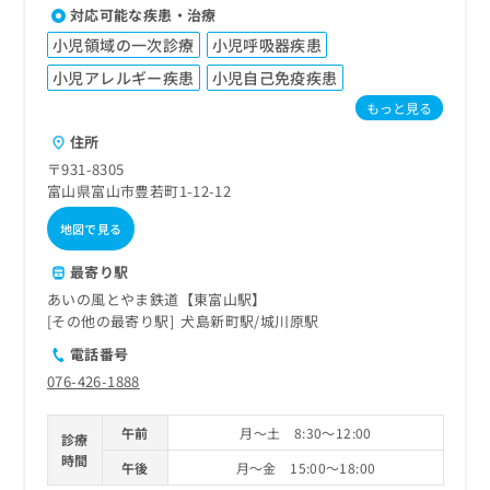
対応可能な疾患・治療
小児領域の一次診療
小児呼吸器疾患
小児アレルギー疾患
小児自己免疫疾患
もっと見る
住所
〒931-8305
富山県富山市豊若町1-12-12
地図で見る
最寄り駅
あいの風とやま鉄道【東富山駅】
その他の最寄り駅
犬島新町駅
城川原駅
電話番号
076-426-1888
午前
月～土 8:30～12:00
診療
時間
午後
月～金 15:00～18:00