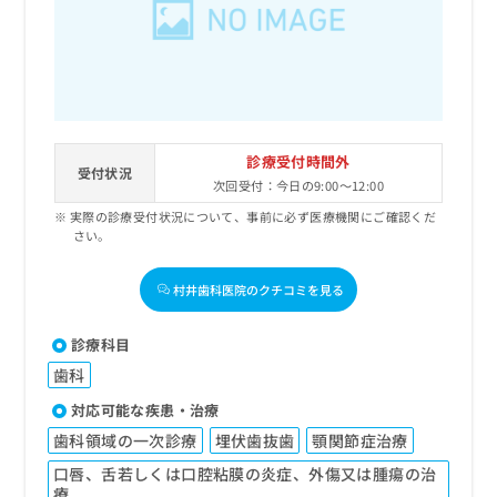
出
稿
クリ
資
稿
ニッ
の
料
クナ
の
お
の
ビサ
お
問
ご
イト
問
い
請
への
い
合
お問
求
合
合せ
わ
は
フォ
わ
診療受付時間外
せ
こ
受付状況
ーム
せ
は
次回受付：今日の9:00～12:00
ち
とな
は
こ
ら
りま
実際の診療受付状況について、事前に必ず医療機関にご確認くだ
こ
ち
す。
さい。
ち
ら
クリ
無
ら
ニッ
料
村井歯科医院のクチコミを見る
クの
資
情
予
料
報
約・
診療科目
の
症状
拡
のご
ご
充
歯科
相談
請
の
など
対応可能な疾患・治療
求
お
はで
は
歯科領域の一次診療
埋伏歯抜歯
顎関節症治療
申
きま
こ
せん
し
口唇、舌若しくは口腔粘膜の炎症、外傷又は腫瘍の治
ので
ち
込
療