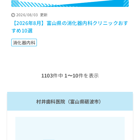
ッ
は
ク
こ
2026/08/03
更新
ナ
ち
【2026年8月】富山県の消化器内科クリニックおす
【
ビ
ら
に
すめ10選
0
関
広
す
広
消化器内科
告
る
告
代
お
出
理
問
稿
店
い
の
合
の
お
1103
件中
1〜10
件を表示
わ
方
問
せ
い
は
は
合
こ
こ
わ
ち
村井歯科医院（富山県砺波市）
ち
せ
ら
ら
は
こ
こち
ち
広
らは
広
ら
告
マイ
告
出
ナビ