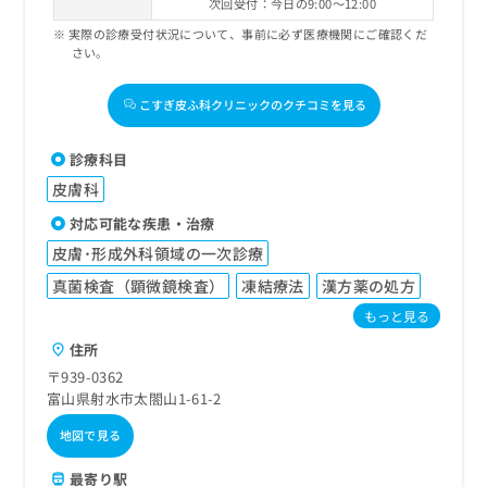
次回受付：今日の9:00～12:00
実際の診療受付状況について、事前に必ず医療機関にご確認くだ
さい。
こすぎ皮ふ科クリニックのクチコミを見る
診療科目
皮膚科
対応可能な疾患・治療
皮膚･形成外科領域の一次診療
真菌検査（顕微鏡検査）
凍結療法
漢方薬の処方
もっと見る
住所
〒939-0362
富山県射水市太閤山1-61-2
地図で見る
最寄り駅