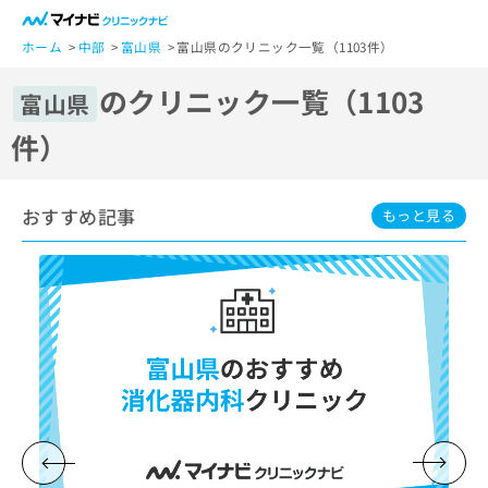
一
般
ホーム
中部
富山県
富山県のクリニック一覧（1103件）
ユ
のクリニック一覧（1103
ー
富山県
ザ
件）
ー
の
方
おすすめ記事
は
もっと見る
こ
ち
ら
医
マ
療
イ
関
ナ
係
ビ
者
ク
の
リ
方
ニ