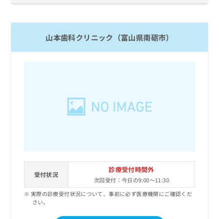
お
問
い
合
山本歯科クリニック（富山県南砺市）
わ
せ
は
こ
ち
ら
診療受付時間外
受付状況
次回受付：今日の9:00～11:30
実際の診療受付状況について、事前に必ず医療機関にご確認くだ
さい。