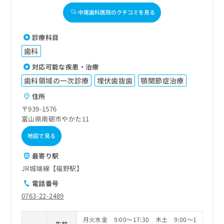
中尾歯科医院のクチコミを見る
診療科目
歯科
対応可能な疾患・治療
歯科領域の一次診療
埋伏歯抜歯
顎関節症治療
住所
〒939-1576
富山県南砺市やかた11
地図で見る
最寄り駅
JR城端線【福野駅】
電話番号
0763-22-2489
月火水金 9:00～17:30 木土 9:00～1
午前