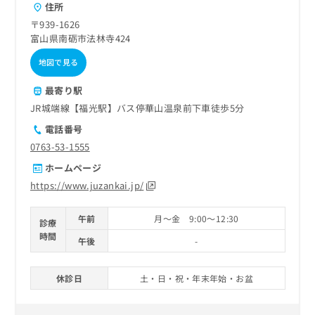
住所
〒939-1626
富山県南砺市法林寺424
地図で見る
最寄り駅
JR城端線【福光駅】バス停華山温泉前下車徒歩5分
電話番号
0763-53-1555
ホームページ
https://www.juzankai.jp/
午前
月～金 9:00～12:30
診療
時間
午後
-
休診日
土・日・祝・年末年始・お盆