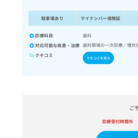
係
ク
者
リ
の
ニ
駐車場あり
マイナンバー保険証
ッ
方
ク
は
ナ
診療科目
歯科
こ
ビ
歯科領域の一次診療／埋伏
対応可能な疾患・治療
ち
に
関
ら
クチコミ
クチコミを見る
す
る
お
広
広
問
告
告
い
出
代
合
稿
わ
理
の
せ
店
ご
お
は
の
問
こ
い
診療受付時間外
方
ち
合
ら
は
わ
こ