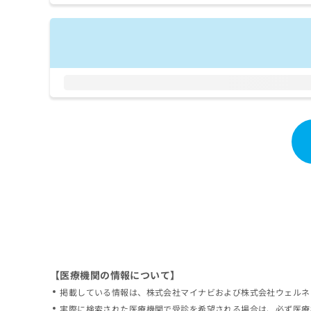
拡
資
きま
充
料
せん
の
ので
の
ご了
お
ご
承く
申
請
ださ
し
求
い。
込
は
み
こ
は
ち
こ
ら
ち
ら
無
料
掲
情
載
報
情
拡
報
充
の
の
修
お
【医療機関の情報について】
正
申
掲載している情報は、株式会社マイナビおよび株式会社ウェルネ
は
し
こ
実際に検索された医療機関で受診を希望される場合は、必ず医療
込