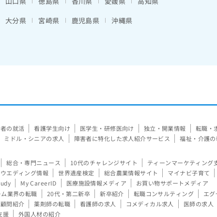
山口県
徳島県
香川県
愛媛県
高知県
大分県
宮崎県
鹿児島県
沖縄県
験者の就活
看護学生向け
医学生・研修医向け
独立・開業情報
転職・
ミドル・シニアの求人
障害者に特化した求人紹介サービス
福祉・介護の
総合・専門ニュース
10代のチャレンジサイト
ティーンマーケティング
ウエディング情報
世界遺産検定
総合農業情報サイト
マイナビ子育て
tudy
My CareerID
医療施設情報メディア
お買い物サポートメディア
ーム業界の転職
20代・第二新卒
新卒紹介
転職コンサルティング
エグ
顧問紹介
薬剤師の転職
看護師の求人
コメディカル求人
医師の求人
支援
外国人材の紹介