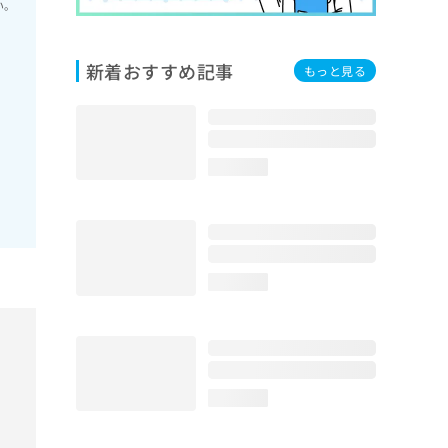
い。
新着おすすめ記事
もっと見る
loading...
loading...
loading...