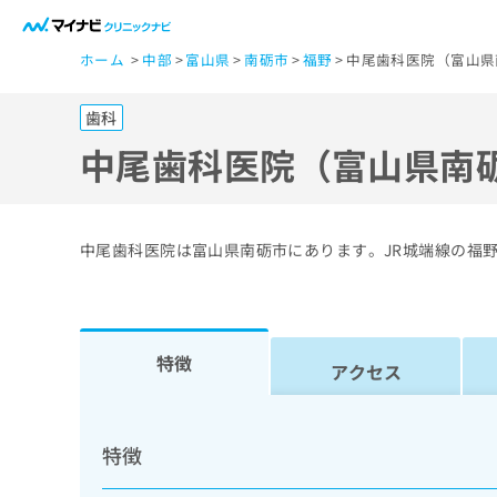
一
ホーム
中部
富山県
南砺市
福野
中尾歯科医院（富山県
般
ユ
歯科
ー
ザ
中尾歯科医院（富山県南
ー
の
方
中尾歯科医院は富山県南砺市にあります。JR城端線の福
は
こ
ち
ら
特徴
アクセス
医
マ
療
イ
特徴
ナ
関
ビ