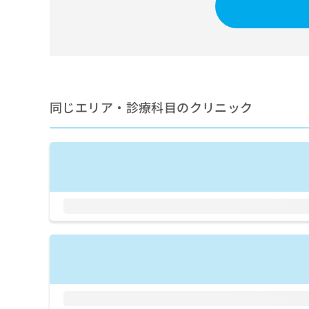
せ
こち
ち
らは
は
マイ
こ
ら
ナビ
ち
クリ
ら
ニッ
クナ
広
ビサ
広
資
イト
告
同じエリア・診療科目のクリニック
告
への
料
出
出
お問
の
稿
合せ
稿
ご
の
フォ
の
請
お
ーム
お
求
問
とな
問
りま
は
い
い
す。
こ
合
合
クリ
ち
わ
ニッ
わ
ら
せ
クの
せ
は
予
は
約・
こ
こ
無
症状
ち
ち
のご
料
ら
相談
ら
情
など
報
はで