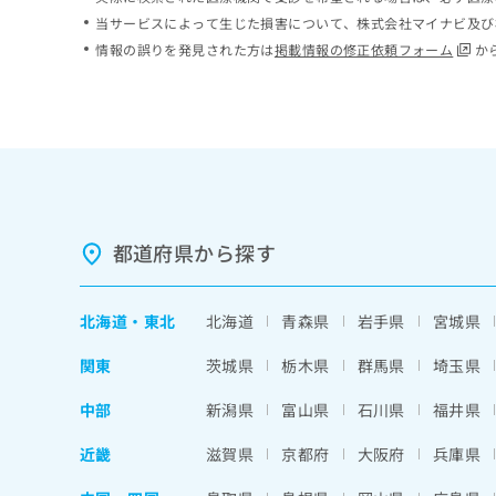
ち
み
当サービスによって生じた損害について、株式会社マイナビ及び
ら
は
情報の誤りを発見された方は
掲載情報の修正依頼フォーム
か
こ
ち
そ
ら
の
他
の
お
問
い
都道府県から探す
合
わ
せ
北海道
・
東北
北海道
青森県
岩手県
宮城県
は
こ
関東
茨城県
栃木県
群馬県
埼玉県
ち
ら
中部
新潟県
富山県
石川県
福井県
近畿
滋賀県
京都府
大阪府
兵庫県