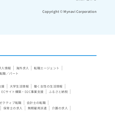
Copyright © Mynavi Corporation
求人情報
海外求人
転職エージェント
転職／パート
支援
大学生活情報
働く女性の生活情報
ECサイト構築・D2C事業支援
ふるさと納税
ゼクティブ転職
会計士の転職
保育士の求人
無期雇用派遣
介護の求人