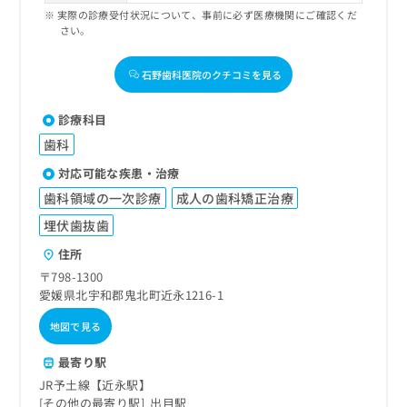
実際の診療受付状況について、事前に必ず医療機関にご確認くだ
さい。
石野歯科医院のクチコミを見る
診療科目
歯科
対応可能な疾患・治療
歯科領域の一次診療
成人の歯科矯正治療
埋伏歯抜歯
住所
〒798-1300
愛媛県北宇和郡鬼北町近永1216-1
地図で見る
最寄り駅
JR予土線【近永駅】
その他の最寄り駅
出目駅