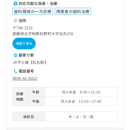
対応可能な疾患・治療
歯科領域の一次診療
障害者の歯科治療
住所
〒798-2101
愛媛県北宇和郡松野町大字松丸259
地図で見る
最寄り駅
JR予土線【松丸駅】
電話番号
0895-42-0013
午前
月火水金 8:30～11:30
診療
時間
午後
月火水金 13:30～17:00
休診日
木・土・日・祝