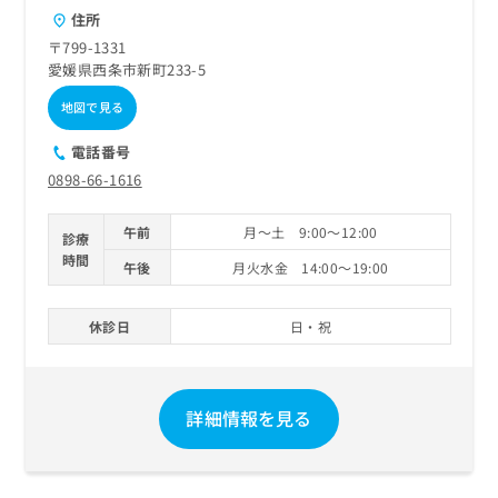
ご了
ら
み
住所
承く
は
ださ
〒799-1331
こ
無
い。
愛媛県西条市新町233-5
ち
料
ら
情
地図で見る
報
拡
掲
電話番号
充
載
0898-66-1616
の
情
お
報
午前
月～土 9:00～12:00
申
診療
の
し
時間
修
午後
月火水金 14:00～19:00
込
正
み
は
は
休診日
日・祝
こ
こ
ち
ち
ら
ら
詳細情報を見る
そ
の
他
の