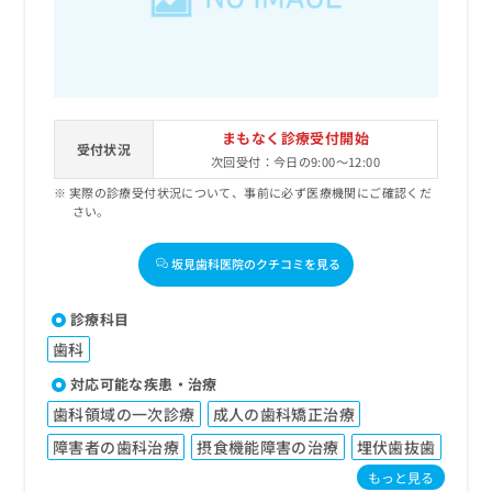
出
稿
クリ
資
稿
ニッ
の
料
クナ
の
お
の
ビサ
お
問
ご
イト
問
い
請
への
い
合
お問
求
まもなく診療受付開始
合
合せ
わ
は
受付状況
フォ
わ
次回受付：今日の9:00～12:00
せ
こ
ーム
せ
は
ち
実際の診療受付状況について、事前に必ず医療機関にご確認くだ
とな
は
こ
ら
さい。
りま
こ
ち
す。
ち
ら
クリ
無
坂見歯科医院のクチコミを見る
ら
ニッ
料
クの
資
情
予
診療科目
料
報
約・
の
症状
歯科
拡
のご
ご
充
相談
対応可能な疾患・治療
請
の
など
求
歯科領域の一次診療
成人の歯科矯正治療
お
はで
は
申
きま
障害者の歯科治療
摂食機能障害の治療
埋伏歯抜歯
こ
せん
し
ので
ち
もっと見る
込