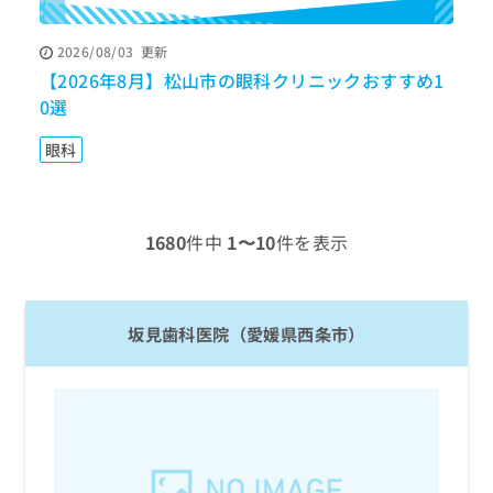
ッ
は
ク
こ
2026/08/03
更新
ナ
ち
【2026年8月】松山市の眼科クリニックおすすめ1
【
ビ
ら
に
0選
す
関
広
す
広
眼科
告
る
告
代
お
出
理
問
稿
店
い
の
1680
件中
1〜10
件を表示
合
の
お
わ
方
問
せ
い
は
は
合
こ
坂見歯科医院（愛媛県西条市）
こ
わ
ち
ち
せ
ら
ら
は
こ
こち
ち
広
らは
広
ら
告
マイ
告
出
ナビ