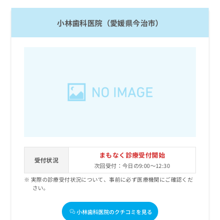
お
問
小林歯科医院（愛媛県今治市）
い
合
わ
せ
は
こ
ち
ら
まもなく診療受付開始
受付状況
次回受付：今日の9:00～12:30
実際の診療受付状況について、事前に必ず医療機関にご確認くだ
さい。
小林歯科医院のクチコミを見る