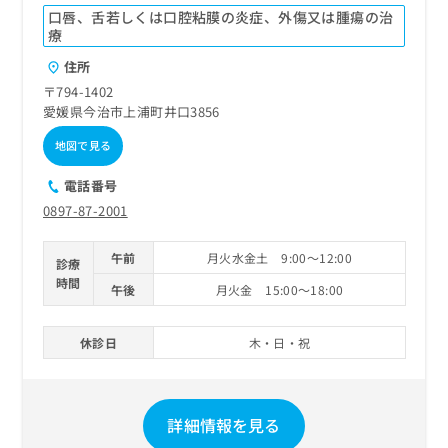
口唇、舌若しくは口腔粘膜の炎症、外傷又は腫瘍の治
療
住所
〒794-1402
愛媛県今治市上浦町井口3856
地図で見る
電話番号
0897-87-2001
午前
月火水金土 9:00～12:00
診療
時間
午後
月火金 15:00～18:00
休診日
木・日・祝
詳細情報を見る