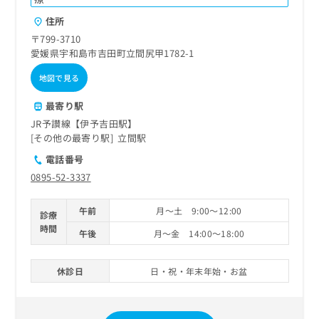
住所
〒799-3710
愛媛県宇和島市吉田町立間尻甲1782-1
地図で見る
最寄り駅
JR予讃線【伊予吉田駅】
その他の最寄り駅
立間駅
電話番号
0895-52-3337
午前
月～土 9:00～12:00
診療
時間
午後
月～金 14:00～18:00
休診日
日・祝・年末年始・お盆