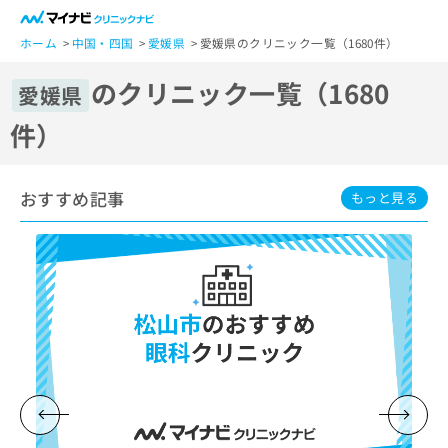
一
般
ホーム
中国・四国
愛媛県
愛媛県のクリニック一覧（1680件）
ユ
のクリニック一覧（1680
ー
愛媛県
ザ
件）
ー
の
方
おすすめ記事
は
もっと見る
こ
ち
ら
医
マ
療
イ
関
ナ
係
ビ
者
ク
の
リ
方
ニ