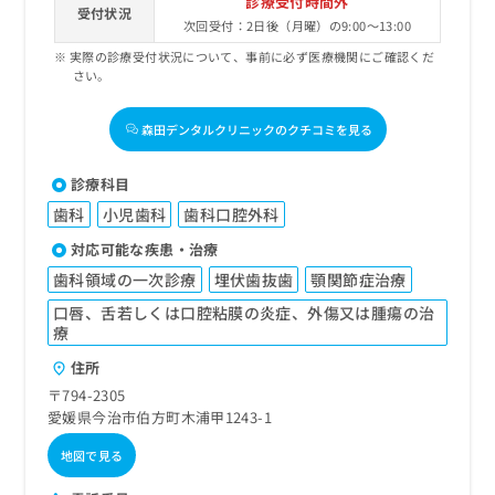
診療受付時間外
受付状況
次回受付：2日後（月曜）の9:00～13:00
実際の診療受付状況について、事前に必ず医療機関にご確認くだ
さい。
森田デンタルクリニックのクチコミを見る
診療科目
歯科
小児歯科
歯科口腔外科
対応可能な疾患・治療
歯科領域の一次診療
埋伏歯抜歯
顎関節症治療
口唇、舌若しくは口腔粘膜の炎症、外傷又は腫瘍の治
療
住所
〒794-2305
愛媛県今治市伯方町木浦甲1243-1
地図で見る