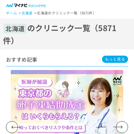
一
般
ホーム
北海道
北海道のクリニック一覧（5871件）
ユ
のクリニック一覧（5871
ー
北海道
ザ
件）
ー
の
方
おすすめ記事
は
もっと見る
こ
ち
ら
医
マ
療
イ
関
ナ
係
ビ
者
ク
の
リ
方
ニ