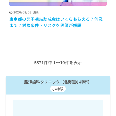
ッ
は
ク
こ
2026/08/03
更新
ナ
ち
東京都の卵子凍結助成金はいくらもらえる？何歳
ビ
ら
に
まで？対象条件・リスクを医師が解説
調
関
広
す
広
告
る
告
代
お
出
理
問
稿
店
い
の
合
の
お
5871
件中
1〜10
件を表示
わ
方
問
せ
い
は
は
合
こ
こ
熊澤歯科クリニック（北海道小樽市）
わ
ち
ち
せ
ら
小樽駅
ら
は
こ
こち
ち
広
らは
広
ら
告
マイ
告
出
ナビ