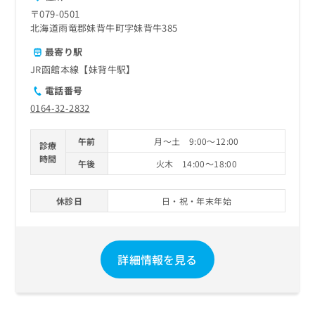
〒079-0501
北海道雨竜郡妹背牛町字妹背牛385
最寄り駅
JR函館本線【妹背牛駅】
電話番号
0164-32-2832
午前
月～土 9:00～12:00
診療
時間
午後
火木 14:00～18:00
休診日
日・祝・年末年始
詳細情報を見る