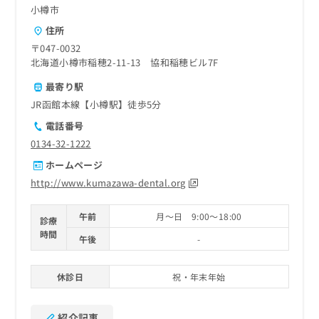
ご了
ら
み
小樽市
承く
は
ださ
住所
こ
無
い。
〒047-0032
ち
料
北海道小樽市稲穂2-11-13 協和稲穂ビル7F
ら
情
報
最寄り駅
拡
掲
JR函館本線【小樽駅】徒歩5分
充
載
の
情
電話番号
お
報
0134-32-1222
申
の
ホームページ
し
修
込
正
http://www.kumazawa-dental.org
み
は
は
こ
午前
月～日 9:00～18:00
診療
こ
ち
時間
ち
ら
午後
-
ら
そ
休診日
祝・年末年始
の
他
の
紹介記事