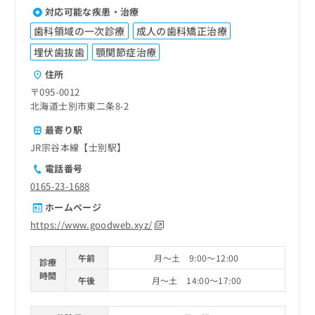
対応可能な疾患・治療
歯科領域の一次診療
成人の歯科矯正治療
埋伏歯抜歯
顎関節症治療
住所
〒095-0012
北海道士別市東二条8-2
最寄り駅
JR宗谷本線【士別駅】
電話番号
0165-23-1688
ホームページ
https://www.goodweb.xyz/
午前
月～土 9:00～12:00
診療
時間
午後
月～土 14:00～17:00