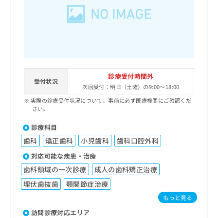
出
稿
クリ
資
稿
ニッ
の
料
クナ
の
お
の
ビサ
お
問
ご
イト
問
い
請
への
い
合
お問
求
合
合せ
わ
は
フォ
わ
せ
こ
診療受付時間外
ーム
せ
受付状況
は
ち
とな
次回受付：明日（土曜）の9:00～18:00
は
こ
ら
りま
こ
実際の診療受付状況について、事前に必ず医療機関にご確認くだ
ち
す。
さい。
ち
ら
クリ
無
ら
ニッ
料
診療科目
クの
資
情
予
歯科
矯正歯科
小児歯科
歯科口腔外科
料
報
約・
の
症状
拡
対応可能な疾患・治療
のご
ご
充
歯科領域の一次診療
成人の歯科矯正治療
相談
請
の
など
求
お
埋伏歯抜歯
顎関節症治療
はで
は
申
きま
もっと見る
こ
せん
し
ので
ち
訪問診療対応エリア
込