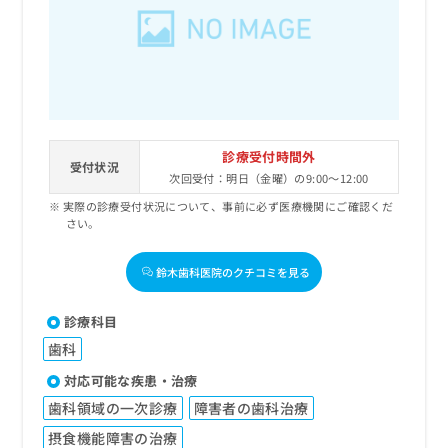
出
稿
クリ
資
稿
ニッ
の
料
クナ
の
お
の
ビサ
お
問
ご
イト
問
い
請
への
い
合
お問
求
合
合せ
わ
は
フォ
わ
せ
こ
診療受付時間外
ーム
せ
受付状況
は
ち
とな
次回受付：明日（金曜）の9:00～12:00
は
こ
ら
りま
こ
実際の診療受付状況について、事前に必ず医療機関にご確認くだ
ち
す。
さい。
ち
ら
クリ
無
ら
ニッ
料
クの
鈴木歯科医院のクチコミを見る
資
情
予
料
報
約・
の
症状
拡
診療科目
のご
ご
充
相談
歯科
請
の
など
求
お
対応可能な疾患・治療
はで
は
申
きま
歯科領域の一次診療
障害者の歯科治療
こ
せん
し
ので
ち
込
摂食機能障害の治療