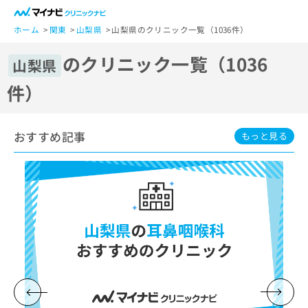
一
般
ホーム
関東
山梨県
山梨県のクリニック一覧（1036件）
ユ
のクリニック一覧（1036
ー
山梨県
ザ
件）
ー
の
方
おすすめ記事
は
もっと見る
こ
ち
ら
医
マ
療
イ
関
ナ
係
ビ
者
ク
の
リ
方
ニ