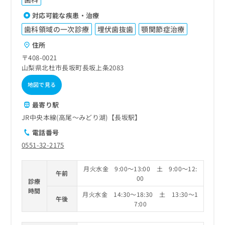
対応可能な疾患・治療
歯科領域の一次診療
埋伏歯抜歯
顎関節症治療
住所
〒408-0021
山梨県北杜市長坂町長坂上条2083
地図で見る
最寄り駅
JR中央本線(高尾～みどり湖)【長坂駅】
電話番号
0551-32-2175
月火水金 9:00～13:00 土 9:00～12:
午前
00
診療
時間
月火水金 14:30～18:30 土 13:30～1
午後
7:00