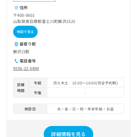
住所
〒400-0601
山梨県南巨摩郡富士川町鰍沢1525
地図で見る
最寄り駅
鰍沢口駅
電話番号
0556-22-0899
午前
月火木土 10:00～16:00(完全予約制)
診療
時間
午後
-
休診日
水・金・日・祝・年末年始・お盆
詳細情報を見る