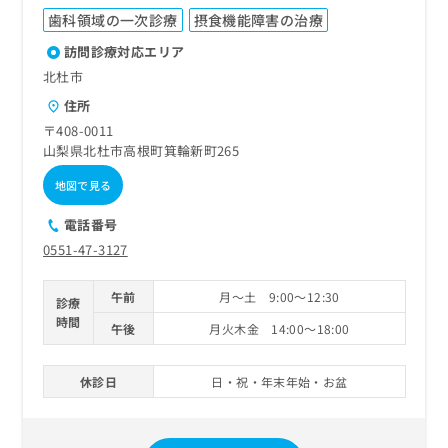
歯科領域の一次診療
摂食機能障害の治療
訪問診療対応エリア
北杜市
住所
〒408-0011
山梨県北杜市高根町箕輪新町265
地図で見る
電話番号
0551-47-3127
午前
月～土 9:00～12:30
診療
時間
午後
月火木金 14:00～18:00
休診日
日・祝・年末年始・お盆