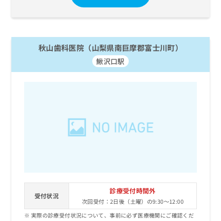
お
問
い
合
わ
秋山歯科医院（山梨県南巨摩郡富士川町）
せ
鰍沢口駅
は
こ
ち
ら
診療受付時間外
受付状況
次回受付：2日後（土曜）の9:30～12:00
実際の診療受付状況について、事前に必ず医療機関にご確認くだ