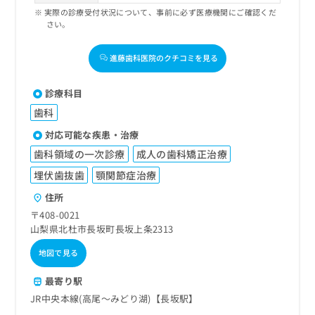
実際の診療受付状況について、事前に必ず医療機関にご確認くだ
さい。
進藤歯科医院のクチコミを見る
診療科目
歯科
対応可能な疾患・治療
歯科領域の一次診療
成人の歯科矯正治療
埋伏歯抜歯
顎関節症治療
住所
〒408-0021
山梨県北杜市長坂町長坂上条2313
地図で見る
最寄り駅
JR中央本線(高尾～みどり湖)【長坂駅】