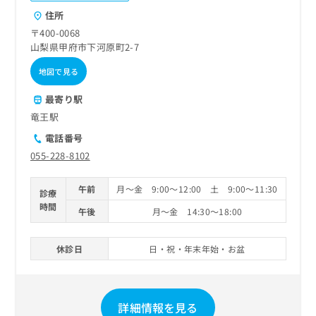
ご了
ら
み
承く
住所
は
ださ
〒400-0068
こ
無
い。
山梨県甲府市下河原町2-7
ち
料
ら
情
地図で見る
報
拡
掲
最寄り駅
充
載
竜王駅
の
情
お
報
電話番号
申
の
055-228-8102
し
修
込
正
午前
月～金 9:00～12:00 土 9:00～11:30
み
診療
は
は
時間
こ
午後
月～金 14:30～18:00
こ
ち
ち
ら
ら
休診日
日・祝・年末年始・お盆
そ
の
他
詳細情報を見る
の