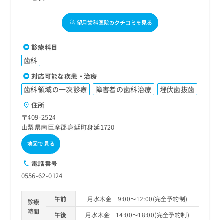
望月歯科医院のクチコミを見る
診療科目
歯科
対応可能な疾患・治療
歯科領域の一次診療
障害者の歯科治療
埋伏歯抜歯
住所
〒409-2524
山梨県南巨摩郡身延町身延1720
地図で見る
電話番号
0556-62-0124
午前
月水木金 9:00～12:00(完全予約制)
診療
時間
午後
月水木金 14:00～18:00(完全予約制)