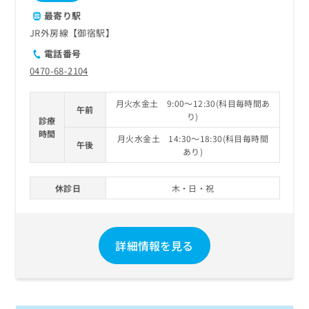
最寄り駅
JR外房線【御宿駅】
電話番号
0470-68-2104
月火水金土 9:00～12:30(科目毎時間あ
午前
り)
診療
時間
月火水金土 14:30～18:30(科目毎時間
午後
あり)
休診日
木・日・祝
詳細情報を見る