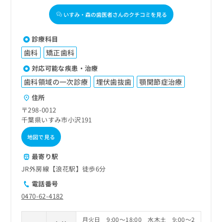
いすみ・森の歯医者さんのクチコミを見る
診療科目
歯科
矯正歯科
対応可能な疾患・治療
歯科領域の一次診療
埋伏歯抜歯
顎関節症治療
住所
〒298-0012
千葉県いすみ市小沢191
地図で見る
最寄り駅
JR外房線【浪花駅】徒歩6分
電話番号
0470-62-4182
月火日 9:00～18:00 水木土 9:00～2