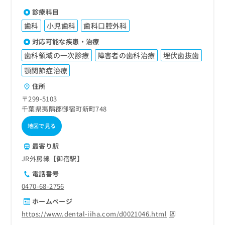
診療科目
歯科
小児歯科
歯科口腔外科
対応可能な疾患・治療
歯科領域の一次診療
障害者の歯科治療
埋伏歯抜歯
顎関節症治療
住所
〒299-5103
千葉県夷隅郡御宿町新町748
地図で見る
最寄り駅
JR外房線【御宿駅】
電話番号
0470-68-2756
ホームページ
https://www.dental-iiha.com/d0021046.html