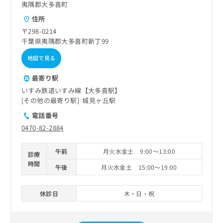
夷隅郡大多喜町
住所
〒298-0214
千葉県夷隅郡大多喜町新丁99
地図で見る
最寄り駅
いすみ鉄道いすみ線【大多喜駅】
その他の最寄り駅
城見ヶ丘駅
電話番号
0470-82-2884
午前
月火水金土 9:00～13:00
診療
時間
午後
月火水金土 15:00～19:00
休診日
木・日・祝