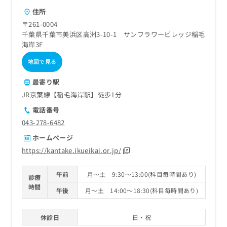
ご了
ら
み
承く
住所
は
ださ
〒261-0004
こ
無
い。
千葉県千葉市美浜区高洲3-10-1 サンフラワービレッジ稲毛
ち
料
海岸3F
ら
情
報
地図で見る
拡
掲
充
載
最寄り駅
の
情
JR京葉線【稲毛海岸駅】徒歩1分
お
報
申
の
電話番号
し
修
043-278-6482
込
正
ホームページ
み
は
は
こ
https://kantake.ikueikai.or.jp/
こ
ち
ち
ら
午前
月～土 9:30～13:00(科目毎時間あり)
診療
ら
時間
午後
月～土 14:00～18:30(科目毎時間あり)
そ
の
他
休診日
日・祝
の