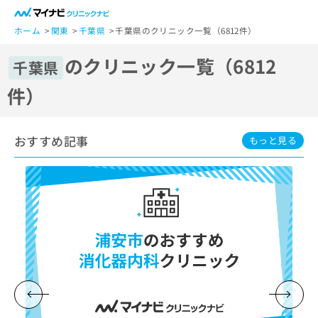
一
般
ホーム
関東
千葉県
千葉県のクリニック一覧（6812件）
ユ
のクリニック一覧（6812
ー
千葉県
ザ
件）
ー
の
方
おすすめ記事
は
もっと見る
こ
ち
ら
医
マ
療
イ
関
ナ
係
ビ
者
ク
の
リ
方
ニ