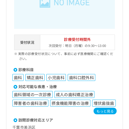
出
稿
クリ
資
稿
ニッ
の
料
クナ
の
お
の
ビサ
お
問
ご
イト
問
い
請
への
い
合
お問
求
合
合せ
わ
は
診療受付時間外
フォ
わ
受付状況
せ
こ
次回受付：明日（月曜）の9:30～13:00
ーム
せ
は
ち
とな
は
実際の診療受付状況について、事前に必ず医療機関にご確認くだ
こ
ら
りま
さい。
こ
ち
す。
ち
ら
クリ
無
診療科目
ら
ニッ
料
クの
歯科
矯正歯科
小児歯科
歯科口腔外科
資
情
予
料
報
約・
対応可能な疾患・治療
の
症状
拡
歯科領域の一次診療
成人の歯科矯正治療
のご
ご
充
相談
請
障害者の歯科治療
摂食機能障害の治療
埋伏歯抜歯
の
など
求
お
はで
もっと見る
は
申
きま
こ
訪問診療対応エリア
せん
し
ので
ち
込
千葉市美浜区