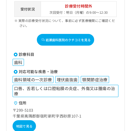
診療受付時間外
受付状況
次回受付：明日（月曜）の9:00～12:30
実際の診療受付状況について、事前に必ず医療機関にご確認くだ
さい。
岩瀬歯科医院のクチコミを見る
診療科目
歯科
対応可能な疾患・治療
歯科領域の一次診療
埋伏歯抜歯
顎関節症治療
口唇、舌若しくは口腔粘膜の炎症、外傷又は腫瘍の治
療
住所
〒299-5103
千葉県夷隅郡御宿町新町字西砂原107-1
地図で見る