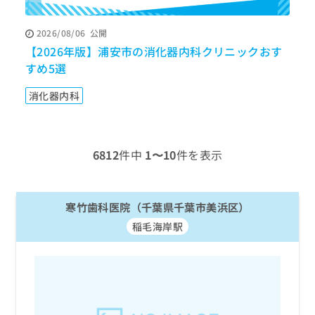
ッ
は
ク
こ
2026/08/06
公開
ナ
ち
【2026年版】浦安市の消化器内科クリニックおす
【
ビ
ら
に
すめ5選
お
関
広
す
広
消化器内科
告
る
告
代
お
出
理
問
稿
店
い
の
6812
件中
1〜10
件を表示
合
の
お
わ
方
問
せ
い
は
は
寒竹歯科医院（千葉県千葉市美浜区）
合
こ
こ
わ
ち
稲毛海岸駅
ち
せ
ら
ら
は
こ
こち
ち
広
らは
広
ら
告
マイ
告
出
ナビ