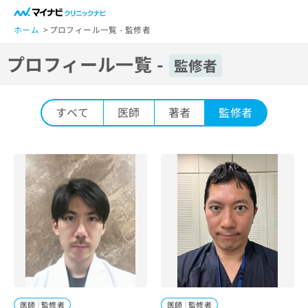
一
般
ホーム
プロフィール一覧 - 監修者
ユ
プロフィール一覧 -
ー
監修者
ザ
ー
の
すべて
医師
著者
監修者
方
は
こ
ち
ら
医
マ
療
イ
関
ナ
係
ビ
者
ク
の
リ
方
ニ
医師
監修者
医師
監修者