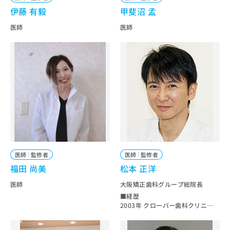
ッ
は
伊藤 有毅
甲斐沼 孟
ク
こ
ナ
医師
医師
ち
ビ
ら
に
関
広
す
広
告
る
告
代
お
出
理
問
稿
店
い
の
合
の
お
わ
方
問
せ
い
は
は
合
こ
医師
監修者
医師
監修者
こ
わ
ち
福田 尚美
松本 正洋
ち
せ
ら
ら
は
医師
大阪矯正歯科グループ総院長
こ
■経歴
こち
ち
広
2003年 クローバー歯科クリニック
らは
広
ら
告
豊中駅前院 開設 （大阪府豊中市
マイ
告
玉井町）
出
ナビ