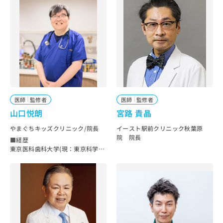
出
2004年 クローバー歯科クリニック
稿
クリ
資
豊中本町院 開設 （大阪府豊中市
稿
ニッ
の
料
本町）
クナ
の
お
の
ビサ
2005年 日本抗加齢医学会認定専門
お
問
ご
イト
医試験に合格。日本の歯科医師と
問
い
請
への
しては第１号。
い
合
お問
求
2006年 米セントルイス大学矯正科
合
合せ
わ
は
宮島邦彰教授認定の矯正歯科認定
フォ
わ
せ
医の資格を取得
こ
ーム
せ
2007年 I．A．A国際審美学会理事
は
ち
とな
は
就任
こ
ら
りま
医師
監修者
医師
監修者
2007年 米ハーバード大学医学部生
こ
ち
す。
涯研修課程研修生
山口悦朗
宮路 貴晶
ち
ら
クリ
無
2007年 インビザライン認定医取
ら
ニッ
料
やまぐちキッズクリニック/院長
得
イースト駅前クリニック秋葉原
クの
資
2007年 米国審美歯科学会アカデミ
院 院長
情
予
■経歴
ー会員（American Academy of C
料
報
約・
東京医科歯科大学(現：東京科学大
osmetic Dentistry)
の
症状
学)卒業
拡
2007年 クリアアライナー認定医の
のご
ご
平塚共済病院
充
資格を取得
相談
東京医科歯科大学附属病院
請
の
など
2008年 梅田クローバー歯科クリニ
川口市立医療センター
求
お
はで
ック開設
東京北医療センター
は
申
きま
2009年 三宮クローバー歯科クリニ
草加市立病院
こ
せん
し
ック開設
キャップスクリニック川口 院長
ので
ち
込
2012年 なんばクローバー歯科開
やまぐちキッズクリニック 開院