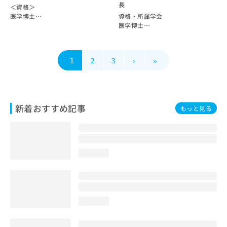
科専門医
長
＜資格＞
日本めまい平衡医学会認定 専門医
医学博士
資格・所属学会
NPO法人 日本臨床医療レーザー協
日本甲状腺学会認定 甲状腺専門
医学博士
会 会員
医
日本産科婦人科学会 産婦人科専門
Bárány Society（国際めまい学
日本甲状腺学会評議員
医
会） 会員
総合内科専門医・内科認定医
1
2
3
›
»
老年病専門医・老年病指導医
経歴
日本抗加齢医学会認定 抗加齢医
2011年3月 和歌山県立医科大学
学専門医
医学部医学科 卒業
母性内科診療プロバイダー
2012年4月 大阪大学医学部附属
難病指定医
病院 医員
新着おすすめ記事
日本内分泌学会認定 内分泌代謝
2014年4月 大阪警察病院 産婦人
もっと見る
科専門医
科 医員
＜経歴＞
2016年4月 大阪府立母子医療セ
2009年3月 立教池袋高等学校卒
ンター 医員
業
2017年4月 大阪大学医学部附属
2015年3月 東邦大学医学部卒業
病院 医員 同大学院所属
loading...
2015年4月 国立国際医療研究セ
2021年3月 医学博士号取得
ンター国府台病院臨床研修
2021年4月 大阪ろうさい病院 産
2017年4月 東邦大学医療センタ
婦人科 医員
ー大森病院入局
2023年4月 大阪ろうさい病院 産
2022年4月 伊藤病院（甲状腺専
婦人科 医長
loading...
門）
2024年4月 東邦大学医療センタ
ー大森病院院内助教