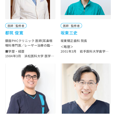
ご了
ら
設
み
承く
2013年 フランス矯正歯科研修
は
■所属学会
ださ
2014年 米ハーバード大学歯学部
日本小児科学会
こ
無
い。
短期留学
日本小児保健協会
ち
料
2015年 カリフォルニア大学ロサン
日本旅行医学会
ら
情
ゼルス校（UCLA）歯学部
医師
監修者
医師
監修者
報
2017年 梅田クローバー歯科・矯正
都筑 俊寛
坂東三史
拡
歯科アネックス開設
掲
2018年 クローバー歯科クリニック
充
載
銀座PHCクリニック 医師(耳鼻咽
坂東矯正歯科 院長
神戸マルイ院 開設
の
喉科専門医／レーザー治療の臨床
情
＜略歴＞
2019年 心斎橋クローバー歯科・矯
お
と研究の第一人者)
報
■学歴・経歴
2001年3月 岩手医科大学歯学部
正歯科 開設
申
の
1984年3月 浜松医科大学 医学部
卒業
2020年 梅田茶屋町クローバー歯
し
医学科 卒業
2005年3月 岩手医科大学歯学研
修
科・矯正歯科 開設
1984年6月 帝京大学医学部附属
究科歯科矯正学専攻修了
込
正
2020年 カトレア歯科・美容クリニ
病院 耳鼻咽喉科 入局
2005年4月 岩手医科大学歯学部
み
は
ック 開設
1988年4月 埼玉県立小児医療セ
歯科矯正学講座勤務
は
こ
2021年 高槻クローバー歯科・矯正
ンター耳鼻咽喉科 医長
2013年8月 坂東矯正歯科開設
こ
歯科 開設
ち
1993年11月 フランス国立神経科
＜学会＞
2021年 茨木クローバー歯科・矯正
ち
ら
学研究所 College de France 認知
日本矯正歯科学会 所属
歯科 開設
ら
行動生理学教室 研究員（主任教授
＜資格＞
2021年 クローバー歯科・矯正歯科
Alain Berthoz）
歯学博士（2005年3月 岩手医科
そ
あべの天王寺院 開設
1998年5月 帝京大学医学部耳鼻
大学）
の
2022年 クローバー歯科豊中駅前ア
咽喉科 講師
日本矯正歯科学会認定医
他
ネックス 開設
2006年7月 帝京大学医学部耳鼻
2023年 西宮クローバー歯科・矯正
の