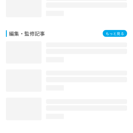
2025年4月 ひるま甲状腺クリニ
ック蒲田院長
loading...
編集・監修記事
もっと見る
loading...
loading...
loading...