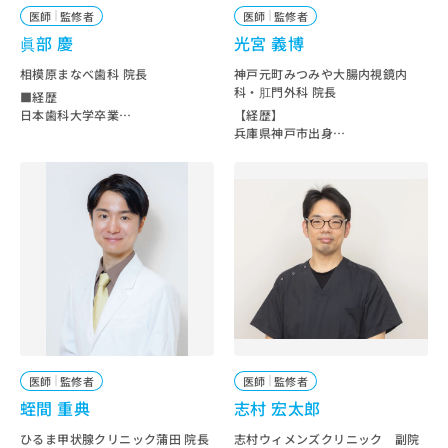
咽喉科 助教授
歯科 開設
お
医師
監修者
医師
監修者
2007年4月 帝京大学医学部耳鼻
2025年 京橋クローバー歯科・矯正
問
咽喉科 准教授
眞部 慶
光宮 義博
歯科 開設
い
2008年9月 College de France
2026年 invisalign Valued Long-T
合
客員教授（主任教授 Alain Bertho
相模原まなべ歯科 院長
神戸元町みつみや大腸内視鏡内
erm Provider 表彰
z）
科・肛門外科 院長
わ
■経歴
2026年 淀屋橋クローバー歯科・矯
2008年9月 医療社団法人三幸会
せ
日本歯科大学卒業
【経歴】
正歯科 開設
渋谷フェミー耳鼻咽喉科 院長
神奈川歯科大学 口腔科学講座 病理
兵庫県神戸市出身
は
2009年9月 銀座コレージュ耳鼻
学
大阪医科大学卒業
こ
咽喉科 院長
博士号取得
京都大学医学部付属病院で、1年間
ち
2023年1月 コレージュクリニッ
八王子市内の歯科医院に勤務した
研修
ら
ク ザ・ペニンシュラ東京 院長 就
後、2020年に相模原まなべ歯科医
高松赤十字病院で6年間、消化器外
任
院を開院
科勤務
2001～2022年 いびきレーザー
大澤病院で6年間、大腸肛門科勤務
治療手術実績：累計29,000件（外
■資格・学会等
平成26年5月にみつみや大腸肛門
来のみ）
歯学博士
クリニックを開院
現在に至る
神奈川歯科大学特任講師
令和8年5月に神戸市中央区八幡通
から神戸市中央区北長狭通へ移転
■公職・学会活動
令和8年5月に神戸元町みつみや大
日本めまい平衡医学会 代議員
腸内視鏡内科･肛門外科へ名称変更
日本めまい平衡医学会 評議員
日本聴覚医学会 保険医療委員会 委
医師
監修者
医師
監修者
【資格】
員
日本大腸肛門病学会
蛭間 重典
志村 宏太郎
専門医資格・所属学会
日本耳鼻咽喉科学会認定 耳鼻咽喉
ひるま甲状腺クリニック蒲田 院長
志村ウィメンズクリニック 副院