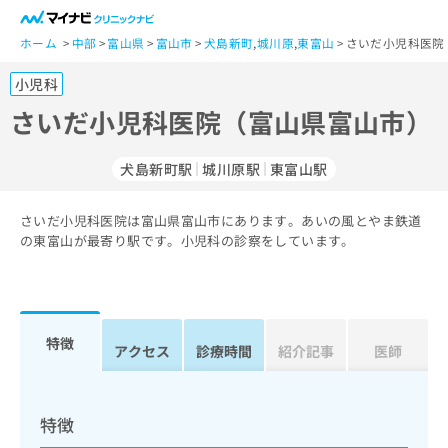
一
般
ホーム
中部
富山県
富山市
犬島新町
,
城川原
,
東富山
さいだ小児科医院
ユ
小児科
ー
ザ
さいだ小児科医院（富山県富山市）
ー
の
犬島新町駅
城川原駅
東富山駅
方
は
こ
さいだ小児科医院は富山県富山市にあります。あいの風とやま鉄道
の東富山が最寄り駅です。小児科の診察をしています。
ち
ら
医
マ
療
イ
特徴
アクセス
診療時間
紹介記事
医師
関
ナ
係
ビ
者
ク
の
リ
特徴
方
ニ