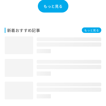
お
もっと見る
問
い
合
わ
せ
新着おすすめ記事
もっと見る
は
こ
ち
ら
loading...
loading...
loading...