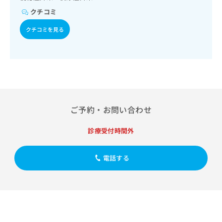
出
稿
クリ
資
クチコミ
稿
ニッ
の
料
クナ
の
お
の
ビサ
クチコミを見る
お
問
ご
イト
問
い
請
への
い
合
お問
求
合
合せ
わ
は
フォ
わ
せ
こ
ーム
せ
は
ち
とな
は
こ
ら
りま
こ
ち
す。
ご予約・お問い合わせ
ち
ら
クリ
無
ら
ニッ
料
クの
診療受付時間外
資
情
予
料
報
約・
の
症状
拡
電話する
のご
ご
充
相談
請
の
など
求
お
はで
は
申
きま
こ
せん
し
ので
ち
込