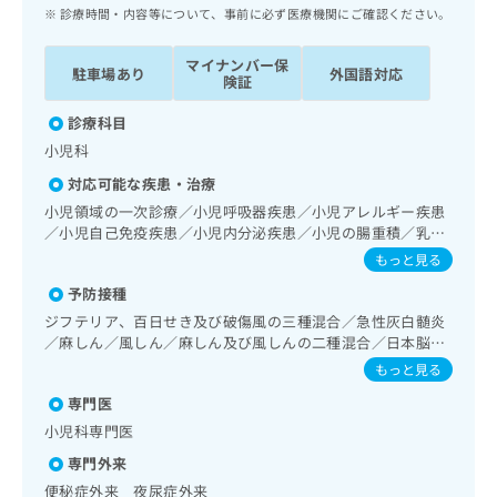
ッ
は
診療時間・内容等について、事前に必ず医療機関にご確認ください。
ク
こ
ナ
ち
マイナンバー保
駐車場あり
外国語対応
ビ
険証
ら
に
関
診療科目
広
す
広
小児科
告
る
告
代
対応可能な疾患・治療
お
出
理
問
小児領域の一次診療／小児呼吸器疾患／小児アレルギー疾患
稿
店
／小児自己免疫疾患／小児内分泌疾患／小児の腸重積／乳幼
い
の
児の育児相談／夜尿症の治療／漢方薬の処方
合
の
お
もっと見る
わ
方
問
予防接種
せ
い
は
ジフテリア、百日せき及び破傷風の三種混合／急性灰白髄炎
は
合
こ
／麻しん／風しん／麻しん及び風しんの二種混合／日本脳炎
こ
わ
ち
／破傷風／結核／Hib感染症／小児の肺炎球菌感染症／ヒト
ち
せ
もっと見る
ら
パピローマウイルス感染症／水痘／インフルエンザ／成人の
ら
は
専門医
肺炎球菌感染症／おたふくかぜ／A型肝炎／B型肝炎／ロタウ
こ
イルス感染症／髄膜炎菌感染症
こち
小児科専門医
ち
広
らは
広
ら
告
専門外来
マイ
告
出
ナビ
便秘症外来 夜尿症外来