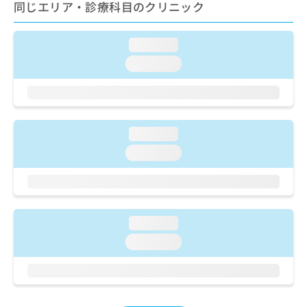
ご了
同じエリア・診療科目のクリニック
ら
み
承く
は
ださ
こ
無
い。
loading...
ち
料
ら
情
loading...
報
拡
掲
充
載
の
情
お
loading...
報
申
の
loading...
し
修
込
正
み
は
は
こ
こ
ち
loading...
ち
ら
ら
loading...
そ
の
他
の