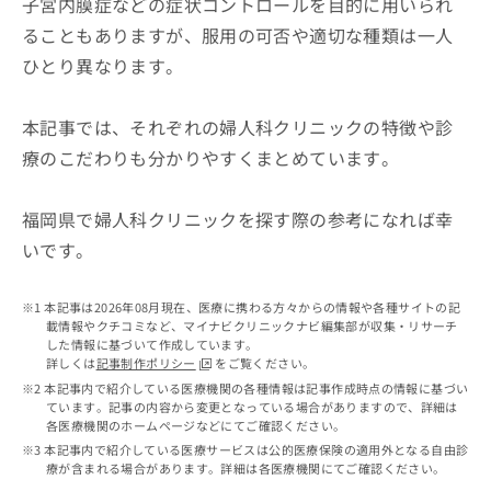
子宮内膜症などの症状コントロールを目的に用いられ
出
稿
クリ
資
稿
ニッ
の
ることもありますが、服用の可否や適切な種類は一人
料
クナ
の
お
の
ひとり異なります。
ビサ
お
問
ご
イト
問
い
請
への
い
合
お問
求
本記事では、それぞれの婦人科クリニックの特徴や診
合
合せ
わ
は
療のこだわりも分かりやすくまとめています。
フォ
わ
せ
こ
ーム
せ
は
ち
とな
は
こ
ら
りま
福岡県で婦人科クリニックを探す際の参考になれば幸
こ
ち
す。
ち
いです。
ら
クリ
無
ら
ニッ
料
クの
資
情
予
本記事は2026年08月現在、医療に携わる方々からの情報や各種サイトの記
料
報
約・
載情報やクチコミなど、マイナビクリニックナビ編集部が収集・リサーチ
の
症状
した情報に基づいて作成しています。
拡
のご
詳しくは
記事制作ポリシー
をご覧ください。
ご
充
相談
請
本記事内で紹介している医療機関の各種情報は記事作成時点の情報に基づい
の
など
ています。記事の内容から変更となっている場合がありますので、詳細は
求
お
はで
各医療機関のホームページなどにてご確認ください。
は
申
きま
本記事内で紹介している医療サービスは公的医療保険の適用外となる自由診
こ
せん
し
療が含まれる場合があります。詳細は各医療機関にてご確認ください。
ので
ち
込