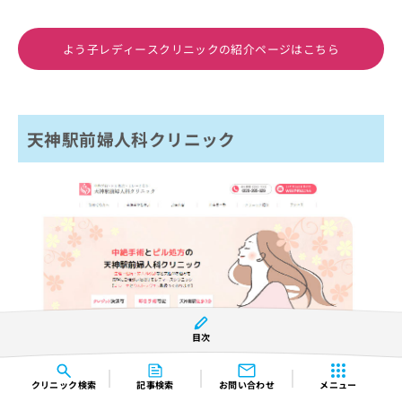
よう子レディースクリニックの紹介ページはこちら
天神駅前婦人科クリニック
目次
※引用：https://tenjin-fujinka.jp/
クリニック
検索
記事検索
お問い合わせ
メニュー