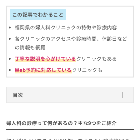
ご了
ら
み
承く
は
ださ
この記事でわかること
こ
無
い。
ち
料
福岡県の婦人科クリニックの特徴や診療内容
ら
情
報
各クリニックのアクセスや診療時間、休診日など
拡
掲
の情報も網羅
充
載
の
情
丁寧な説明を心がけている
クリニックもある
お
報
申
の
Web予約に対応している
クリニックも
し
修
込
正
み
は
は
こ
目次
こ
ち
ち
ら
婦人科の診療って何があるの？主な9つ
ら
をご紹介
そ
婦人科の診療って何があるの？主な9つをご紹介
1．月経異常
の
福岡県で評判の婦人科クリニックおす
他
2．妊娠と出産
すめ10選
の