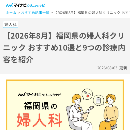
一
般
ホーム
おすすめ記事一覧
【2026年8月】福岡県の婦人科クリニック お
ユ
婦人科
ー
ザ
【2026年8月】福岡県の婦人科クリ
ー
ニック おすすめ10選と9つの診療内
の
方
容を紹介
は
こ
2026/08/03
更新
ち
ら
医
マ
療
イ
関
ナ
係
ビ
者
ク
の
リ
方
ニ