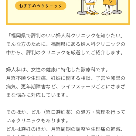
ッ
は
ク
こ
ナ
ち
ビ
ら
に
関
「福岡県で評判のいい婦人科クリニックを知りたい」
広
す
広
そんな方のために、福岡県にある婦人科クリニックの
告
る
告
代
中から、評判のクリニックを厳選してご紹介します。
お
出
理
問
稿
店
い
の
婦人科は、女性の健康に特化した診療科です。
合
の
お
わ
方
問
月経不順や生理痛、妊娠に関する相談、子宮や卵巣の
せ
い
は
病気、更年期障害など、ライフステージごとにさまざ
は
合
こ
まな悩みに対応しています。
こ
わ
ち
ち
せ
ら
ら
は
そのほか、ピル（経口避妊薬）の処方・管理を行って
こ
こち
ち
いるクリニックもあります。
広
らは
広
ら
告
ピルは避妊のほか、月経周期の調整や生理痛の軽減、
マイ
告
出
ナビ