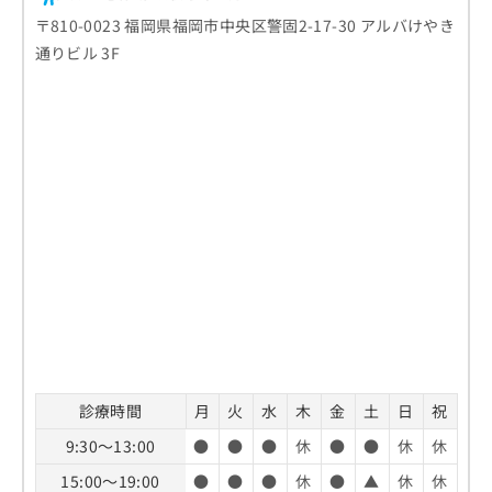
〒810-0023 福岡県福岡市中央区警固2-17-30 アルバけやき
通りビル 3F
診療時間
月
火
水
木
金
土
日
祝
9:30～13:00
●
●
●
休
●
●
休
休
15:00～19:00
●
●
●
休
●
▲
休
休