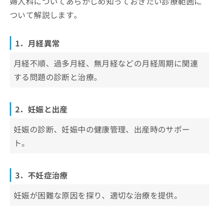
婦人科についてあらかじめ知っておきたい診療範囲に
3．不妊症治療
お
テレサ福岡天神ウィメンズクリニック
ついて解説します。
問
4．避妊と家族計画
郁レディースクリニック
い
5．ピル処方
合
荘田レディースクリニック
1．月経異常
わ
6．性感染症
まつしたレディースクリニック
せ
月経不順、過多月経、無月経などの月経周期に関連
7．更年期障害
は
よう子レディースクリニック
こ
する問題の診断と治療。
8．婦人科腫瘍
天神駅前婦人科クリニック
ち
9．婦人科手術
ら
かわのレディースクリニック
2．妊娠と出産
en婦人科クリニック
さのウィメンズクリニック
妊娠の診断、妊娠中の健康管理、出産時のサポー
森田レディスクリニック
ト。
まとめ：福岡県で評判の婦人科クリニックおす
すめ10選
3．不妊症治療
妊娠が困難な原因を探り、適切な治療を提供。