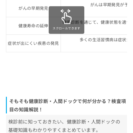
がんは早期発見が予後
14．乳がん検診（マンモグラフィー、超音波検
がんの早期発見
（
査）
健康診断を通じて、健康状態を適切
15．子宮がん検診（子宮頸部細胞診）
健康寿命の延伸
スクロールできます
多くの生活習慣病は症状が
症状が出にくい疾患の発見
そもそも健康診断・人間ドックで何が分かる？検査項
目の知識解説！
検診前に知っておきたい、健康診断・人間ドックの
基礎知識もわかりやすくまとめています。