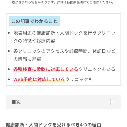
ご了
ら
療が含まれる場合があります。詳細は各医療機関にてご確認ください。
み
承く
は
ださ
こ
無
い。
ち
この記事でわかること
料
ら
情
報
池袋周辺の健康診断・人間ドックを行うクリニッ
拡
掲
クの特徴や診療内容
充
載
の
情
各クリニックのアクセスや診療時間、休診日など
お
報
の情報も網羅
申
の
し
修
各種検査に柔軟に対応している
クリニックもある
込
正
み
は
Web予約に対応している
クリニックも
は
こ
こ
ち
ち
ら
ら
目次
そ
健康診断・人間ドックを受けるべき4つ
の
の理由
他
健康診断・人間ドックを受けるべき4つの理由
の