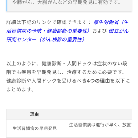
や肺がん、大腸がんなどの早期発見に有効です。
よう！
健康診断・人間ドックでできる一般的
な検査
詳細は下記のリンクで確認できます：
厚生労働省（生
1．血液検査
健康診断でよくある質問10選
活習慣病の予防・健康診断の重要性）
および
国立がん
2．尿検査
研究センター（がん検診の重要性）
まとめ：池袋周辺で評判の健康診断・人間ドッ
3．身長・体重測定、BMI
クにおすすめのクリニック10選
4．血圧測定
5．視力・聴力検査
以上のように、健康診断・人間ドックは症状のない段
階でも疾患を早期発見し、治療するために必要です。
6．心電図検査（ECG）
健康診断や人間ドックを受けるべき
4つの理由
を以下に
7．胸部X線検査
まとめます。
8．腹部超音波検査（エコー）
9．胃カメラ（胃内視鏡検査）またはバリウム検査
10．骨密度検査
理由
11．肺機能検査
生活習慣病は進行が早く、放置す
12．便潜血検査
生活習慣病の早期発見
13．肺がんCT検査