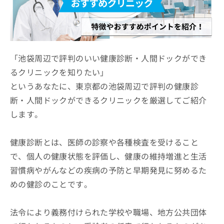
ッ
は
ク
こ
ナ
ち
ビ
ら
に
関
「池袋周辺で評判のいい健康診断・人間ドックができ
広
す
広
るクリニックを知りたい」
告
る
告
代
というあなたに、東京都の池袋周辺で評判の健康診
お
出
理
問
稿
断・人間ドックができるクリニックを厳選してご紹介
店
い
の
します。
合
の
お
わ
方
問
せ
い
は
健康診断とは、医師の診察や各種検査を受けること
は
合
こ
で、個人の健康状態を評価し、健康の維持増進と生活
こ
わ
ち
ち
せ
習慣病やがんなどの疾病の予防と早期発見に努めるた
ら
ら
は
めの健診のことです。
こ
こち
ち
広
らは
広
ら
告
法令により義務付けられた学校や職場、地方公共団体
マイ
告
出
ナビ