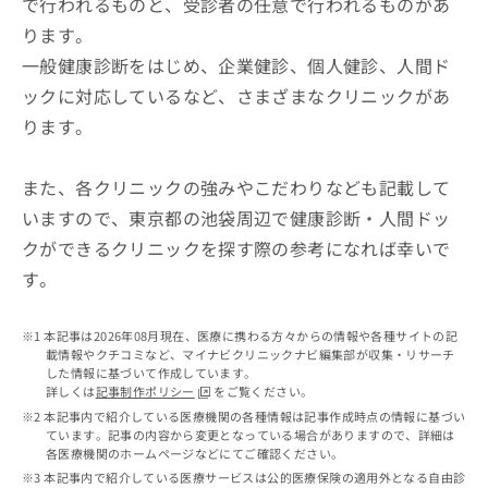
で行われるものと、受診者の任意で行われるものがあ
出
稿
クリ
資
稿
ニッ
の
ります。
料
クナ
の
お
の
一般健康診断をはじめ、企業健診、個人健診、人間ド
ビサ
お
問
ご
イト
問
ックに対応しているなど、さまざまなクリニックがあ
い
請
への
い
合
お問
求
ります。
合
合せ
わ
は
フォ
わ
せ
こ
ーム
せ
は
また、各クリニックの強みやこだわりなども記載して
ち
とな
は
こ
ら
りま
いますので、東京都の池袋周辺で健康診断・人間ドッ
こ
ち
す。
ち
クができるクリニックを探す際の参考になれば幸いで
ら
クリ
無
ら
ニッ
す。
料
クの
資
情
予
料
報
約・
本記事は2026年08月現在、医療に携わる方々からの情報や各種サイトの記
の
症状
拡
載情報やクチコミなど、マイナビクリニックナビ編集部が収集・リサーチ
のご
ご
充
した情報に基づいて作成しています。
相談
請
の
詳しくは
記事制作ポリシー
をご覧ください。
など
求
お
はで
本記事内で紹介している医療機関の各種情報は記事作成時点の情報に基づい
は
申
きま
ています。記事の内容から変更となっている場合がありますので、詳細は
こ
せん
各医療機関のホームページなどにてご確認ください。
し
ので
ち
込
本記事内で紹介している医療サービスは公的医療保険の適用外となる自由診