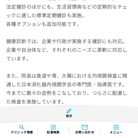
法定健診のほかにも、生活習慣病などの定期的なチェ
ックに適した標準定期健診も実施。
各種オプションも追加可能です。
健康診断では、企業や行政が実施する健診にも対応。
企業や自治体など、それぞれのニーズに柔軟に対応し
ています。
また、院長は食道や胃、大腸における内視鏡検査に精
通した日本消化器内視鏡学会の専門医・指導医です。
今までに数々の症例をこなしており、つらさに配慮し
た検査を実施しています。
消化管に不調を感じる方や、がんのリスクが気になる
目次
方は健康診断のオプションとして追加可能です。
クリニック
検索
記事検索
お問い合わせ
メニュー