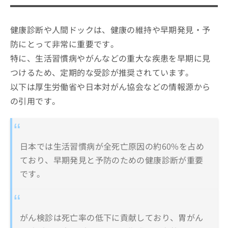
そもそも健康診断・人間ドックで何が分かる？検
お
池袋周辺で評判の健康診断・人間ドッ
査項目の知識解説！
問
クにおすすめのクリニック10選
い
健康診断や人間ドックは、健康の維持や早期発見・予
北池袋 よしだ内科クリニック
合
防にとって非常に重要です。
わ
池袋桜十字クリニック
特に、生活習慣病やがんなどの重大な疾患を早期に見
せ
サン虎の門クリニック
は
つけるため、定期的な受診が推奨されています。
こ
池袋大久保医院
以下は厚生労働省や日本対がん協会などの情報源から
ち
タワーグランディア内科クリニック
ら
の引用です。
池袋久野クリニック
たじま医院
まさき内科クリニック
日本では生活習慣病が全死亡原因の約60%を占め
ており、早期発見と予防のための健康診断が重要
IMS Me-Life クリニック 池袋
です。
池袋ふくろう消化器内科・内視鏡クリニック 東京
豊島院
【健康診断・人間ドックの基礎知識】まずは健
がん検診は死亡率の低下に貢献しており、胃がん
康診断・人間ドックの検査項目の意味を理解し