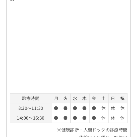
診療時間
月
火
水
木
金
土
日
祝
8:30～11:30
●
●
●
●
●
休
休
休
14:00～16:30
●
●
●
●
●
休
休
休
※健康診断・人間ドックの診療時間