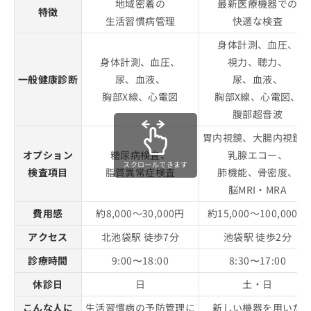
地域密着の
最新医療機器での
特徴
生活習慣病管理
快適な検査
身体計測、血圧、
身体計測、血圧、
視力、聴力、
一般健康診断
尿、血液、
尿、血液、
胸部X線、心電図
胸部X線、心電図、
腹部超音波
胃内視鏡、大腸内視鏡
オプション
糖尿病検査、
乳腺エコー、
スクロールできます
検査項目
脂質異常症検査
肺機能、骨密度、
脳MRI・MRA
費用感
約8,000～30,000円
約15,000～100,000円
アクセス
北池袋駅 徒歩7分
池袋駅 徒歩2分
診療時間
9:00〜18:00
8:30〜17:00
休診日
日
土・日
こんな人に
生活習慣病の予防管理に
新しい機器を用いた