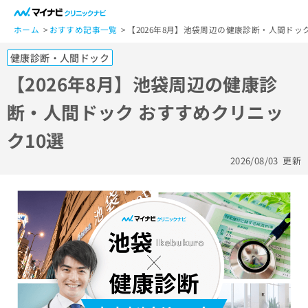
一
般
ホーム
おすすめ記事一覧
【2026年8月】池袋周辺の健康診断・人間ドッ
ユ
健康診断・人間ドック
ー
ザ
【2026年8月】池袋周辺の健康診
ー
断・人間ドック おすすめクリニッ
の
方
ク10選
は
こ
2026/08/03
更新
ち
ら
医
マ
療
イ
関
ナ
係
ビ
者
ク
の
リ
方
ニ