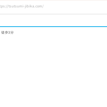
://tsutsumi-jibika.com/
 徒歩3分