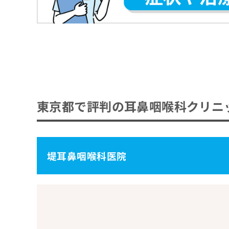
耳鼻咽喉科とは？何をするの？
耳鼻咽喉科に対応しているクリニックはどう
耳鼻咽喉科の受診を検討すべき症状や目安
耳鼻咽喉科を選ぶ際にチェックする4つのポ
おすすめのクリニック一覧はこちらから
耳鼻咽喉科でよく相談のある症状
急性中耳炎
耳鼻咽喉科で行う検査や治療の一例
慢性副鼻腔炎（蓄膿症）
耳の診療
東京都で評判の耳鼻咽喉科クリニ
耳鼻咽喉科を受診する前に整理しておきたい
アレルギー性鼻炎
鼻の診療
症状の経過を整理する
咽頭炎・扁桃炎
耳鼻咽喉科の受診はどんな流れで進むの？
のど・声の診療
生活環境や習慣を確認する
声帯ポリープ
1.受診予約
めまいの相談
耳鼻咽喉科の診療と合わせて見直したい生活
使用している薬や過去の治療歴をまとめる
堤耳鼻咽喉科医院
良性発作性頭位めまい症（BPPV）
2.受診・診察・必要な検査
アレルギー検査と治療
生活環境の整え方
持参すると便利なもの
耳鼻咽喉科に関する質問10選！
突発性難聴
3.医師による診断・治療方針の説明
いびき・睡眠時無呼吸の相談
日常の習慣を見直す
受診前に確認しておきたいこと
4.治療開始
まとめ：東京都で評判の耳鼻咽喉科クリニッ
食事のポイントを意識する
5.定期的な通院・経過観察
季節ごとのセルフケアを取り入れる