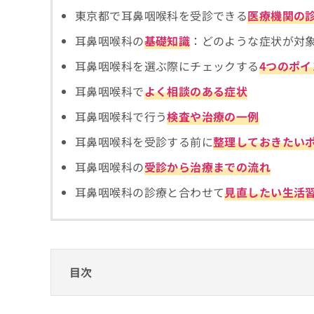
拡
資
きま
東京都で耳鼻咽喉科を受診できる
医療機関の
充
料
せん
の
ので
の
耳鼻咽喉科の
基礎知識
：どのような症状が対
ご了
お
ご
承く
申
請
耳鼻咽喉科を選ぶ際にチェックする
4つのポイ
ださ
し
求
い。
耳鼻咽喉科で
よく相談のある症状
込
は
み
こ
耳鼻咽喉科で行う
検査や治療の一例
は
ち
こ
ら
耳鼻咽喉科を受診する前に
整理しておきたい
ち
ら
耳鼻咽喉科の
受診から治療までの流れ
無
料
耳鼻咽喉科の診療と合わせて
見直したい生活
掲
情
載
報
情
拡
報
充
の
の
修
目次
お
正
申
は
し
耳鼻咽喉科の受診を検討する際に重要なこと
こ
込