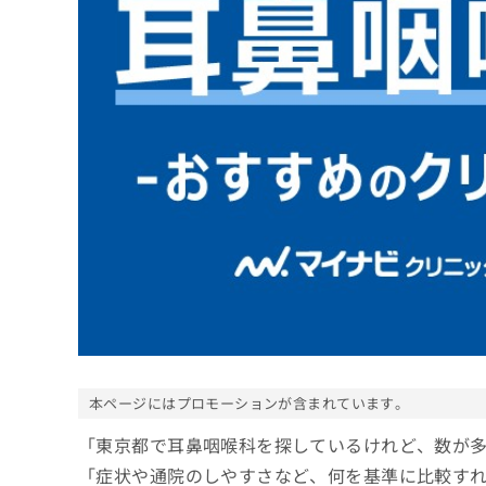
係
ク
者
リ
の
ニ
ッ
方
ク
は
ナ
こ
ビ
ち
に
関
ら
す
る
お
広
広
問
告
告
い
出
代
合
稿
わ
理
の
せ
店
お
は
の
本ページにはプロモーションが含まれています。
問
こ
い
方
ち
「東京都で耳鼻咽喉科を探しているけれど、数が
合
ら
は
わ
「症状や通院のしやすさなど、何を基準に比較す
こ