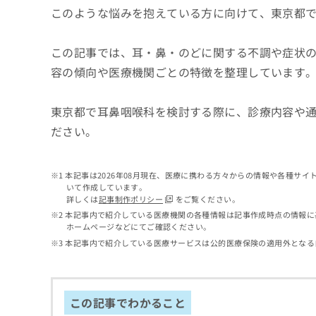
せ
こち
このような悩みを抱えている方に向けて、東京都
ち
らは
は
マイ
こ
ら
ナビ
ち
この記事では、耳・鼻・のどに関する不調や症状
クリ
ら
ニッ
容の傾向や医療機関ごとの特徴を整理しています
クナ
広
ビサ
広
資
イト
告
告
東京都で耳鼻咽喉科を検討する際に、診療内容や
への
料
出
出
お問
の
稿
ださい。
合せ
稿
ご
の
フォ
の
請
お
ーム
お
求
問
とな
本記事は2026年08月現在、医療に携わる方々からの情報や各種サ
問
りま
は
い
いて作成しています。
い
す。
こ
合
詳しくは
記事制作ポリシー
をご覧ください。
合
クリ
ち
わ
本記事内で紹介している医療機関の各種情報は記事作成時点の情報に
ニッ
わ
ら
せ
ホームページなどにてご確認ください。
クの
せ
は
予
本記事内で紹介している医療サービスは公的医療保険の適用外となる
は
約・
こ
こ
無
症状
ち
ち
のご
料
ら
相談
ら
情
この記事でわかること
など
報
はで