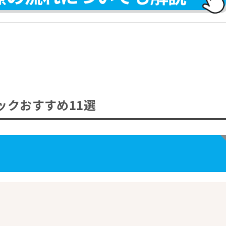
やって選べばいい？
イント
ックおすすめ11選
ポイント
習慣
ク11選