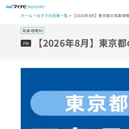
一
ホーム
おすすめ記事一覧
【2026年8月】東京都の耳鼻咽
般
ユ
耳鼻咽喉科
ー
ザ
【2026年8月】東京
PR
ー
の
方
は
こ
ち
ら
医
マ
療
イ
ナ
関
ビ