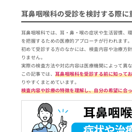
ち
み
東京都で評判の耳鼻咽喉科クリニックおすす
ら
耳鼻咽喉科の受診を検討する際に
は
こ
堤耳鼻咽喉科医院
ち
池袋ながとも耳鼻咽喉科
そ
ら
耳鼻咽喉科では、耳・鼻・喉の症状や生活習慣、
の
えんどう耳鼻咽喉科クリニック
他
を把握するための医療的アプローチが行われます
はたの耳鼻咽喉科
の
初めて受診する方のなかには、検査内容や治療方
お
末広町ヒライ耳鼻咽喉科
りません。
問
いいの耳鼻咽喉科
い
実際の検査方法や対応内容は医療機関によって異
合
大森耳鼻咽喉科
この記事では、
耳鼻咽喉科を受診する前に知って
わ
わせだ耳鼻咽喉科
せ
りやすくまとめています。
は
王子くろこ耳鼻咽喉科
検査内容や診療の特徴を理解し、自分の希望に合
こ
川原耳鼻咽喉科仙川クリニック
ち
ら
松田クリニック
【耳鼻咽喉科をさらに解説】これを知ってか
耳鼻咽喉科の基礎知識