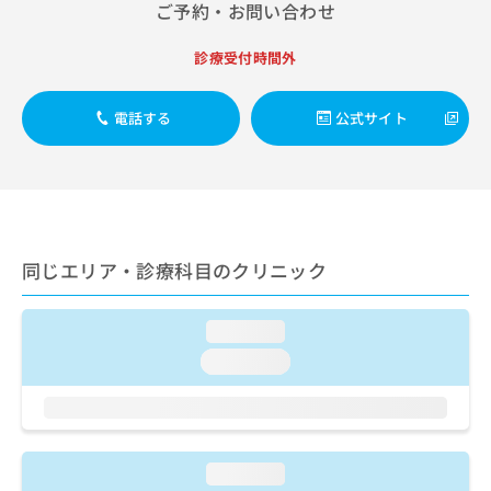
出
ご予約・お問い合わせ
稿
クリ
資
稿
ニッ
の
料
クナ
の
お
の
診療受付時間外
ビサ
お
問
ご
イト
問
い
請
への
い
電話する
公式サイト
合
お問
求
合
合せ
わ
は
フォ
わ
せ
こ
ーム
せ
は
ち
とな
は
こ
ら
りま
こ
ち
す。
ち
ら
クリ
無
同じエリア・診療科目のクリニック
ら
ニッ
料
クの
資
情
予
料
報
約・
loading...
の
症状
拡
loading...
のご
ご
充
相談
請
の
など
求
お
はで
は
申
きま
こ
せん
し
loading...
ので
ち
込