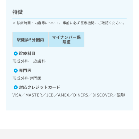
ッ
は
ク
こ
特徴
ナ
ち
ビ
診療時間・内容等について、事前に必ず医療機関にご確認ください。
ら
に
関
マイナンバー保
広
駅徒歩5分圏内
す
広
険証
告
る
告
代
お
診療科目
出
理
問
稿
形成外科 皮膚科
店
い
の
専門医
合
の
お
わ
形成外科専門医
方
問
せ
い
は
対応クレジットカード
は
合
こ
VISA／MASTER／JCB／AMEX／DINERS／DISCOVER／銀聯
こ
わ
ち
ち
せ
ら
ら
は
こ
こち
ち
広
らは
広
ら
告
マイ
告
出
ナビ