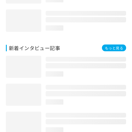
loading...
新着インタビュー記事
もっと見る
loading...
loading...
loading...