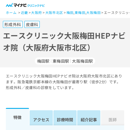
一
般
ホーム
近畿
大阪府
大阪市北区
梅田
,
東梅田
,
大阪梅田
エースクリニッ
ユ
形成外科
皮膚科
ー
ザ
エースクリニック大阪梅田HEPナビ
ー
オ院（大阪府大阪市北区）
の
方
は
梅田駅
東梅田駅
大阪梅田駅
こ
ち
エースクリニック大阪梅田HEPナビオ院は大阪府大阪市北区にあり
ら
ます。阪急電鉄京都本線の大阪梅田が最寄り駅（徒歩2分）です。
形成外科／皮膚科の診察をしています。
医
マ
療
イ
関
ナ
係
ビ
者
ク
特徴
アクセス
診療時間
紹介記事
医師
の
リ
方
ニ