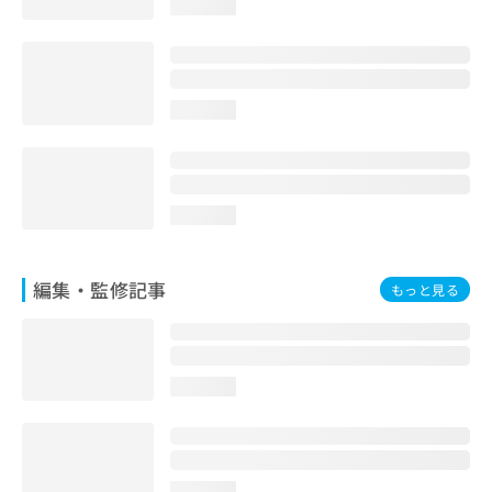
loading...
お
問
い
合
わ
loading...
せ
は
こ
ち
ら
loading...
編集・監修記事
もっと見る
loading...
loading...