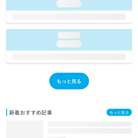
ご了
ら
み
loading...
承く
は
ださ
こ
無
い。
ち
料
ら
情
報
loading...
拡
掲
loading...
充
載
の
情
お
報
申
の
し
修
込
正
もっと見る
み
は
は
こ
こ
ち
ち
ら
ら
新着おすすめ記事
もっと見る
そ
の
他
の