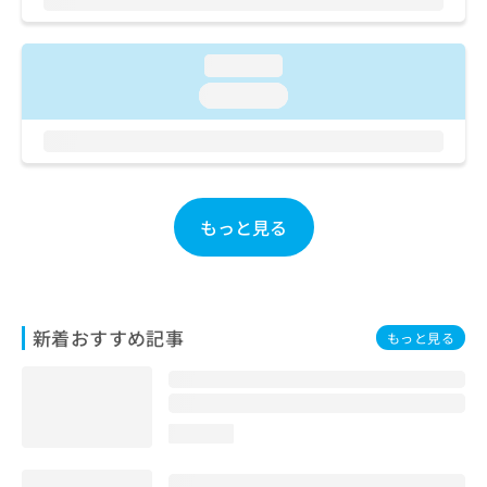
ご了
ら
み
承く
は
ださ
こ
無
い。
loading...
ち
料
loading...
ら
情
報
拡
掲
充
載
の
情
お
報
もっと見る
申
の
し
修
込
正
み
は
は
こ
新着おすすめ記事
もっと見る
こ
ち
ち
ら
ら
そ
loading...
の
他
の