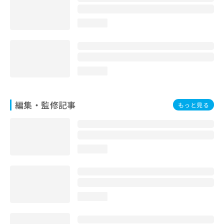
お
問
loading...
い
合
わ
せ
は
loading...
こ
ち
ら
編集・監修記事
もっと見る
loading...
loading...