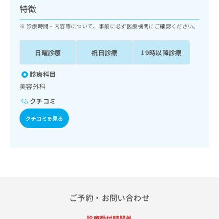
ッ
は
特徴
ク
こ
ナ
診療時間・内容等について、事前に必ず医療機関にご確認ください。
ち
ビ
ら
に
日曜診療
祝日診療
19時以降診療
関
広
す
広
告
る
診療科目
告
代
お
出
美容外科
理
問
稿
クチコミ
店
い
の
合
の
お
クチコミを見る
わ
方
問
せ
い
は
は
合
こ
こ
わ
ち
ち
せ
ら
ら
は
こ
こち
ち
広
ご予約・お問い合わせ
らは
広
ら
告
マイ
告
出
ナビ
診療受付時間外