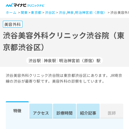
一
般
ホーム
関東
東京都
渋谷区
渋谷
,
神泉
,
明治神宮前〈原宿〉
渋谷美容外
ユ
美容外科
ー
ザ
渋谷美容外科クリニック渋谷院（東
ー
京都渋谷区）
の
方
は
渋谷駅
神泉駅
明治神宮前〈原宿〉駅
こ
ち
渋谷美容外科クリニック渋谷院は東京都渋谷区にあります。JR埼京
ら
線の渋谷が最寄り駅です。美容外科の診察をしています。
医
マ
療
イ
関
ナ
係
ビ
特徴
アクセス
診療時間
紹介記事
医師
者
ク
の
リ
方
ニ