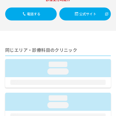
出
稿
クリ
資
稿
ニッ
の
料
クナ
の
お
の
電話する
公式サイト
ビサ
お
問
ご
イト
問
い
請
への
い
合
お問
求
合
合せ
わ
は
フォ
わ
せ
こ
ーム
せ
は
ち
とな
は
こ
同じエリア・診療科目のクリニック
ら
りま
こ
ち
す。
ち
ら
クリ
無
ら
ニッ
loading...
料
クの
資
loading...
情
予
料
報
約・
の
症状
拡
のご
ご
充
相談
請
の
など
求
お
loading...
はで
は
申
きま
loading...
こ
せん
し
ので
ち
込