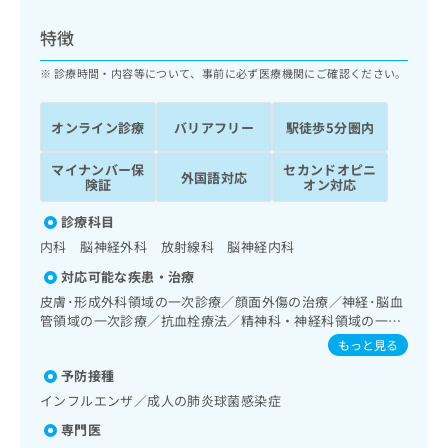
ッ
は
ク
こ
特徴
ナ
ち
ビ
診療時間・内容等について、事前に必ず医療機関にご確認ください。
ら
に
関
広
オンライン診療
バリアフリー
駅徒歩5分圏内
す
広
告
る
告
代
マイナンバー保
セカンドオピニ
お
出
外国語対応
険証
オン対応
理
問
稿
店
い
の
診療科目
合
の
お
内科 脳神経外科 放射線科 脳神経内科
わ
方
問
せ
い
は
対応可能な疾患・治療
は
合
こ
皮膚･形成外科領域の一次診療／顔面外傷の治療／神経･脳血
こ
わ
ち
管領域の一次診療／抗血栓療法／精神科・神経科領域の一次
ち
せ
診療／睡眠障害／認知症／耳鼻咽喉領域の一次診療／循環器
ら
もっと見る
ら
は
系領域の一次診療／腎･泌尿器系領域の一次診療／内分泌･代
こ
予防接種
謝･栄養領域の一次診療／内分泌機能検査／糖尿病による合
こち
ち
広
併症に対する継続的な管理及び指導／血液・免疫系領域の一
インフルエンザ／成人の肺炎球菌感染症
らは
広
ら
次診療／筋・骨格系及び外傷領域の一次診療／小児神経疾患
告
マイ
専門医
告
／神経ブロック／医療用麻薬によるがん疼痛治療／画像診断
出
ナビ