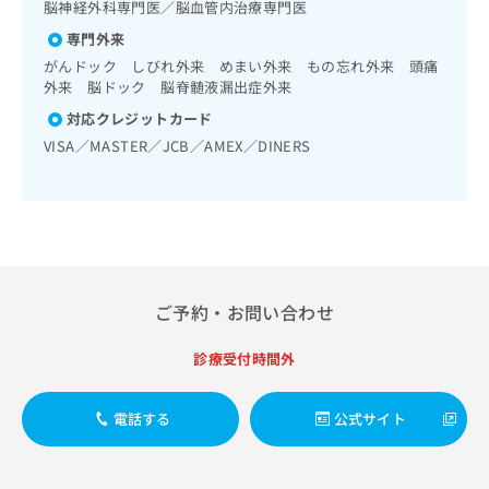
出
管理（専ら画像診断を担当する医師による読影）／遠隔画像
脳神経外科専門医／脳血管内治療専門医
稿
クリ
資
診断／ＭＲＩ撮影／漢方薬の処方／外来における化学療法
稿
ニッ
の
料
専門外来
クナ
の
お
の
ビサ
がんドック しびれ外来 めまい外来 もの忘れ外来 頭痛
お
問
ご
イト
外来 脳ドック 脳脊髄液漏出症外来
問
い
請
への
い
合
対応クレジットカード
お問
求
合
合せ
わ
は
VISA／MASTER／JCB／AMEX／DINERS
フォ
わ
せ
こ
ーム
せ
は
ち
とな
は
こ
ら
りま
こ
ち
す。
ち
ら
クリ
無
ら
ニッ
料
クの
資
情
予
ご予約・お問い合わせ
料
報
約・
の
症状
拡
診療受付時間外
のご
ご
充
相談
請
の
など
求
お
はで
電話する
公式サイト
は
申
きま
こ
せん
し
ので
ち
込