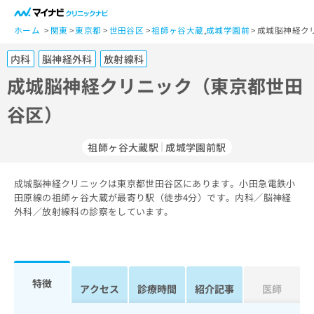
一
般
ホーム
関東
東京都
世田谷区
祖師ヶ谷大蔵
,
成城学園前
成城脳神経ク
ユ
内科
脳神経外科
放射線科
ー
ザ
成城脳神経クリニック（東京都世田
ー
谷区）
の
方
は
祖師ヶ谷大蔵駅
成城学園前駅
こ
ち
成城脳神経クリニックは東京都世田谷区にあります。小田急電鉄小
ら
田原線の祖師ヶ谷大蔵が最寄り駅（徒歩4分）です。内科／脳神経
外科／放射線科の診察をしています。
医
マ
療
イ
関
ナ
係
ビ
者
ク
特徴
アクセス
診療時間
紹介記事
医師
の
リ
方
ニ