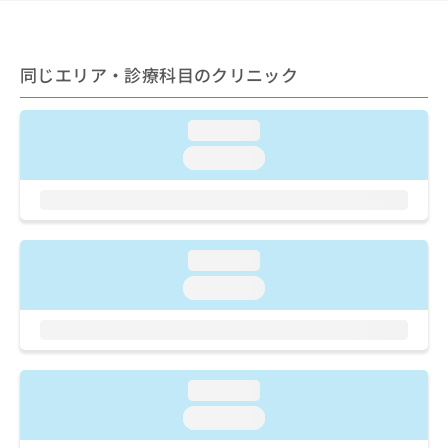
ご了
ら
み
承く
は
ださ
こ
無
い。
ち
同じエリア・診療科目のクリニック
料
ら
情
報
loading...
拡
掲
充
載
loading...
の
情
お
報
申
の
し
修
込
正
loading...
み
は
loading...
は
こ
こ
ち
ち
ら
ら
そ
loading...
の
loading...
他
の