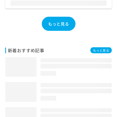
お
問
い
合
もっと見る
わ
せ
は
こ
ち
新着おすすめ記事
ら
もっと見る
loading...
loading...