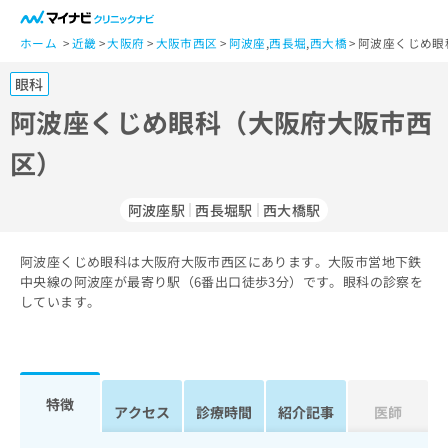
一
般
ホーム
近畿
大阪府
大阪市西区
阿波座
,
西長堀
,
西大橋
阿波座くじめ眼
ユ
眼科
ー
ザ
阿波座くじめ眼科（大阪府大阪市西
ー
区）
の
方
は
阿波座駅
西長堀駅
西大橋駅
こ
ち
阿波座くじめ眼科は大阪府大阪市西区にあります。大阪市営地下鉄
ら
中央線の阿波座が最寄り駅（6番出口徒歩3分）です。眼科の診察を
しています。
医
マ
療
イ
関
ナ
係
ビ
者
ク
特徴
アクセス
診療時間
紹介記事
医師
の
リ
方
ニ