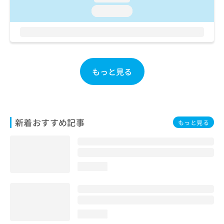
お
loading...
問
い
合
わ
せ
は
もっと見る
こ
ち
ら
新着おすすめ記事
もっと見る
loading...
loading...