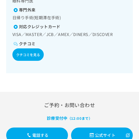
眼科専門医
出
稿
クリ
資
稿
ニッ
の
料
専門外来
クナ
の
お
の
日帰り手術(短期滞在手術)
ビサ
お
問
ご
イト
問
対応クレジットカード
い
請
への
い
合
お問
VISA／MASTER／JCB／AMEX／DINERS／DISCOVER
求
合
合せ
わ
は
クチコミ
フォ
わ
せ
こ
ーム
せ
は
ち
クチコミを見る
とな
は
こ
ら
りま
こ
ち
す。
ち
ら
クリ
無
ら
ニッ
料
クの
資
情
予
料
報
約・
の
症状
拡
のご
ご
ご予約・お問い合わせ
充
相談
請
の
など
求
お
診療受付中
はで
（12:00まで）
は
申
きま
こ
せん
し
ので
ち
電話する
公式サイト
込