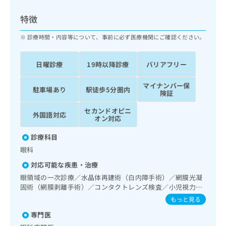
ッ
は
ク
こ
特徴
ナ
ち
ビ
診療時間・内容等について、事前に必ず医療機関にご確認ください。
ら
に
関
広
日曜診療
19時以降診療
バリアフリー
す
広
告
る
告
代
マイナンバー保
お
出
駐車場あり
駅徒歩5分圏内
険証
理
問
稿
店
い
の
セカンドオピニ
外国語対応
合
の
お
オン対応
わ
方
問
せ
診療科目
い
は
は
合
眼科
こ
こ
わ
ち
対応可能な疾患・治療
ち
せ
ら
ら
眼領域の一次診療／水晶体再建術（白内障手術）／網膜光凝
は
固術（網膜剥離手術）／コンタクトレンズ検査／小児視力障
こ
こち
害診療
ち
もっと見る
広
らは
広
ら
告
マイ
専門医
告
出
ナビ