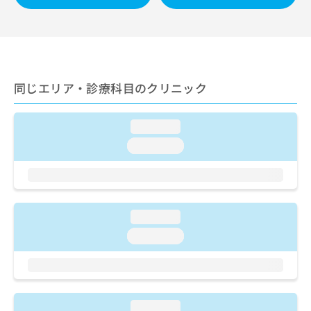
ご了
ら
み
承く
は
ださ
こ
無
い。
ち
料
ら
情
報
同じエリア・診療科目のクリニック
拡
掲
充
載
の
情
loading...
お
報
loading...
申
の
し
修
込
正
み
は
は
こ
loading...
こ
ち
ち
ら
loading...
ら
そ
の
他
の
loading...