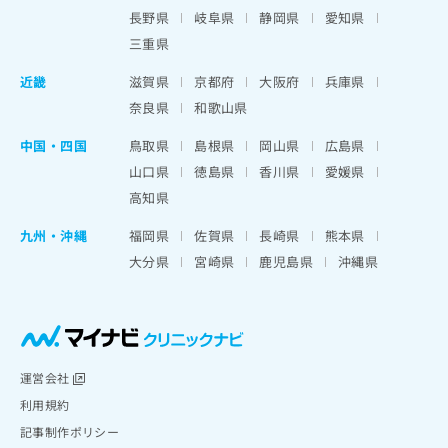
出
稿
クリ
資
長野県
岐阜県
静岡県
愛知県
稿
ニッ
の
料
クナ
三重県
の
お
の
ビサ
お
問
ご
イト
近畿
滋賀県
京都府
大阪府
兵庫県
問
い
請
への
い
奈良県
和歌山県
合
お問
求
合
合せ
わ
は
フォ
わ
中国・四国
鳥取県
島根県
岡山県
広島県
せ
こ
ーム
せ
は
ち
山口県
徳島県
香川県
愛媛県
とな
は
こ
ら
りま
高知県
こ
ち
す。
ち
ら
クリ
九州・沖縄
福岡県
佐賀県
長崎県
熊本県
無
ら
ニッ
料
大分県
宮崎県
鹿児島県
沖縄県
クの
資
情
予
料
報
約・
の
症状
拡
のご
ご
充
相談
請
の
など
求
お
運営会社
はで
は
申
きま
利用規約
こ
せん
し
記事制作ポリシー
ので
ち
込