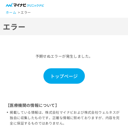
一
般
ホーム
エラー
ユ
エラー
ー
ザ
ー
の
方
予期せぬエラーが発生しました。
は
こ
ち
トップページ
ら
医
マ
療
イ
関
ナ
【医療機関の情報について】
係
ビ
掲載している情報は、株式会社マイナビおよび株式会社ウェルネスが
者
ク
独自に収集したものです。正確な情報に努めておりますが、内容を完
の
リ
全に保証するものではありません。
方
ニ