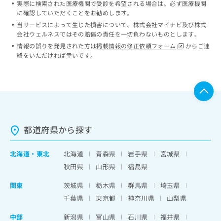
実際に検索された医療機関で受診を希望される場合は、必ず医療機関
ッ
は
に確認していただくことをお勧めします。
ク
こ
ナ
当サービスによって生じた損害について、株式会社マイナビ及び株式
ち
会社ウェルネスではその賠償の責任を一切負わないものとします。
ビ
ら
に
情報の誤りを発見された方は
掲載情報の修正依頼フォーム
からご連
関
絡をいただければ幸いです。
広
す
広
告
る
告
代
お
出
理
問
稿
店
い
の
合
の
お
わ
方
問
都道府県から探す
せ
い
は
は
合
こ
こ
北海道
・
東北
北海道
青森県
岩手県
宮城県
わ
ち
ち
せ
秋田県
山形県
福島県
ら
ら
は
こ
関東
茨城県
栃木県
群馬県
埼玉県
こち
ち
広
千葉県
東京都
神奈川県
山梨県
らは
広
ら
告
マイ
告
出
中部
ナビ
新潟県
富山県
石川県
福井県