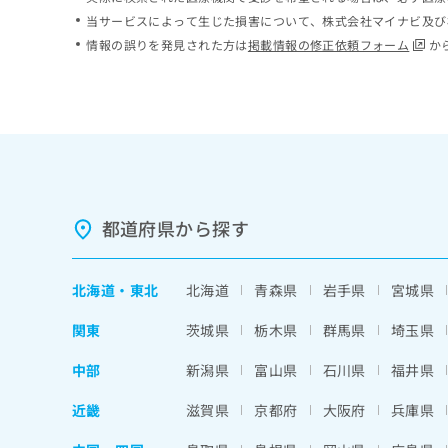
ち
み
当サービスによって生じた損害について、株式会社マイナビ及び
ら
は
情報の誤りを発見された方は
掲載情報の修正依頼フォーム
か
こ
ち
そ
ら
の
他
の
お
問
い
都道府県から探す
合
わ
せ
北海道
・
東北
北海道
青森県
岩手県
宮城県
は
こ
関東
茨城県
栃木県
群馬県
埼玉県
ち
ら
中部
新潟県
富山県
石川県
福井県
近畿
滋賀県
京都府
大阪府
兵庫県