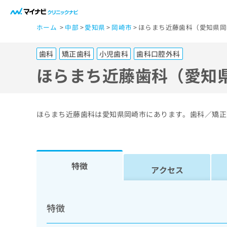
一
ホーム
中部
愛知県
岡崎市
ほらまち近藤歯科（愛知県岡
般
ユ
歯科
矯正歯科
小児歯科
歯科口腔外科
ー
ザ
ほらまち近藤歯科（愛知
ー
の
方
ほらまち近藤歯科は愛知県岡崎市にあります。歯科／矯正
は
こ
ち
ら
特徴
アクセス
医
マ
療
イ
特徴
ナ
関
ビ