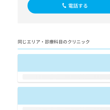
せ
こち
電話する
ち
らは
は
マイ
こ
ら
ナビ
ち
クリ
ら
ニッ
クナ
広
ビサ
広
資
イト
告
告
への
料
出
同じエリア・診療科目のクリニック
出
お問
の
稿
合せ
稿
ご
の
フォ
の
請
お
ーム
お
求
問
とな
問
りま
は
い
い
す。
こ
合
合
クリ
ち
わ
ニッ
わ
ら
せ
クの
せ
は
予
は
約・
こ
こ
無
症状
ち
ち
のご
料
ら
相談
ら
情
など
報
はで