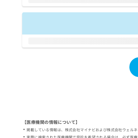
拡
資
きま
充
料
せん
の
ので
の
ご了
お
ご
承く
申
請
ださ
し
求
い。
込
は
み
こ
は
ち
こ
ら
ち
ら
無
料
掲
情
載
報
情
拡
報
充
の
の
修
お
【医療機関の情報について】
正
申
掲載している情報は、株式会社マイナビおよび株式会社ウェルネ
は
し
こ
実際に検索された医療機関で受診を希望される場合は、必ず医療
込