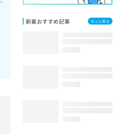
い。
新着おすすめ記事
もっと見る
loading...
loading...
loading...