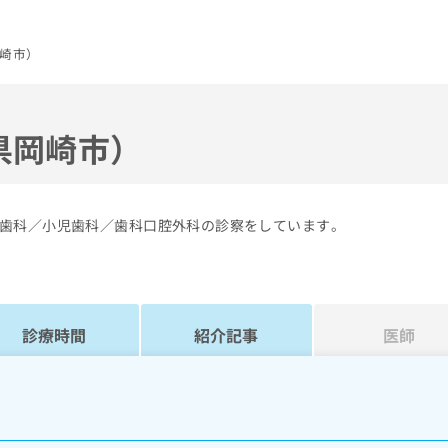
崎市）
県岡崎市）
歯科／小児歯科／歯科口腔外科の診察をしています。
診療時間
紹介記事
医師