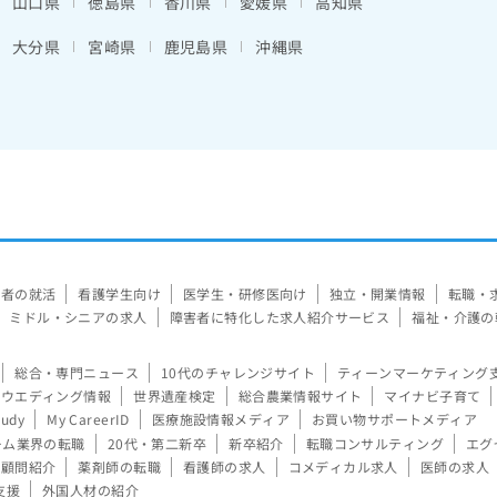
山口県
徳島県
香川県
愛媛県
高知県
大分県
宮崎県
鹿児島県
沖縄県
験者の就活
看護学生向け
医学生・研修医向け
独立・開業情報
転職・
ミドル・シニアの求人
障害者に特化した求人紹介サービス
福祉・介護の
総合・専門ニュース
10代のチャレンジサイト
ティーンマーケティング
ウエディング情報
世界遺産検定
総合農業情報サイト
マイナビ子育て
tudy
My CareerID
医療施設情報メディア
お買い物サポートメディア
ーム業界の転職
20代・第二新卒
新卒紹介
転職コンサルティング
エグ
顧問紹介
薬剤師の転職
看護師の求人
コメディカル求人
医師の求人
支援
外国人材の紹介