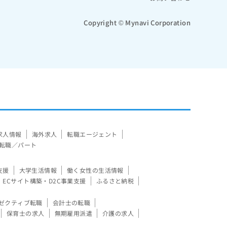
Copyright © Mynavi Corporation
求人情報
海外求人
転職エージェント
転職／パート
支援
大学生活情報
働く女性の生活情報
ECサイト構築・D2C事業支援
ふるさと納税
ゼクティブ転職
会計士の転職
保育士の求人
無期雇用派遣
介護の求人