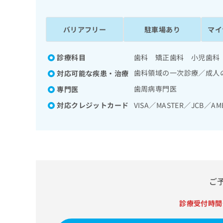
係
ク
者
リ
の
ニ
バリアフリー
駐車場あり
マイ
ッ
方
ク
は
ナ
診療科目
歯科 矯正歯科 小児歯科
こ
ビ
歯科領域の一次診療／成人
対応可能な疾患・治療
ち
に
関
ら
歯周病専門医
専門医
す
対応クレジットカード
VISA／MASTER／JCB／AM
る
お
広
広
問
告
告
い
出
代
合
稿
わ
理
の
せ
店
お
は
ご
の
問
こ
い
方
ち
診療受付時間
合
ら
は
わ
こ