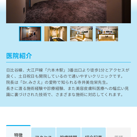
ッ
は
ク
こ
ナ
ち
ビ
ら
に
関
広
す
広
告
る
告
代
お
出
医院紹介
理
問
稿
店
い
の
日比谷線、大江戸線「六本木駅」3番出口より徒歩1分とアクセスが
合
の
お
良く、土日祝日も開院しているので通いやすいクリニックです。
わ
方
問
院長は「Dr.みさえ」の愛称で知られる寺井美佐栄先生。
せ
い
は
長きに渡る施術経験や診療経験、また美容皮膚科医療への幅広い見
は
合
こ
識に裏づけされた技術で、さまざまな施術に対応してくれます。
こ
わ
ち
ち
せ
ら
ら
は
こ
こち
ち
広
らは
広
ら
告
マイ
告
出
ナビ
特徴