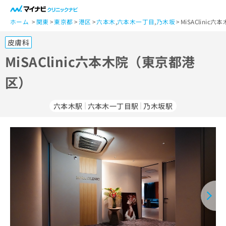
一
般
ホーム
関東
東京都
港区
六本木
,
六本木一丁目
,
乃木坂
MiSAClini
ユ
皮膚科
ー
ザ
MiSAClinic六本木院（東京都港
ー
区）
の
方
は
六本木駅
六本木一丁目駅
乃木坂駅
こ
ち
ら
医
マ
療
イ
関
ナ
係
ビ
者
ク
の
リ
方
ニ