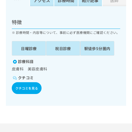
アクセス
診療時間
紹介記事
医師
出
稿
クリ
資
稿
ニッ
の
料
クナ
の
お
の
ビサ
お
問
ご
特徴
イト
問
い
請
への
い
合
お問
求
診療時間・内容等について、事前に必ず医療機関にご確認ください。
合
合せ
わ
は
フォ
わ
せ
こ
ーム
日曜診療
祝日診療
駅徒歩5分圏内
せ
は
ち
とな
は
こ
ら
りま
こ
ち
診療科目
す。
ち
ら
クリ
皮膚科 美容皮膚科
無
ら
ニッ
料
クの
クチコミ
資
情
予
料
報
約・
クチコミを見る
の
症状
拡
のご
ご
充
相談
請
の
など
求
お
はで
は
申
きま
こ
せん
し
ので
ち
込