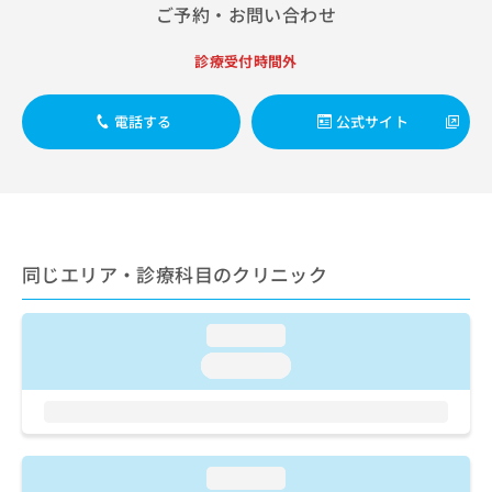
ご了
ら
み
ご予約・お問い合わせ
承く
は
ださ
こ
無
い。
診療受付時間外
ち
料
ら
情
電話する
公式サイト
報
拡
掲
充
載
の
情
お
報
申
の
し
修
同じエリア・診療科目のクリニック
込
正
み
は
は
こ
loading...
こ
ち
ち
loading...
ら
ら
そ
の
他
loading...
の