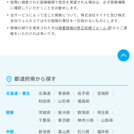
実際に検索された医療機関で受診を希望される場合は、必ず医療機関
ッ
は
に確認していただくことをお勧めします。
ク
こ
ナ
当サービスによって生じた損害について、株式会社マイナビ及び株式
ち
会社ウェルネスではその賠償の責任を一切負わないものとします。
ビ
ら
に
情報の誤りを発見された方は
掲載情報の修正依頼フォーム
からご連
関
絡をいただければ幸いです。
広
す
広
告
る
告
代
お
出
理
問
稿
店
い
の
合
の
お
わ
方
問
都道府県から探す
せ
い
は
は
合
こ
こ
北海道
・
東北
北海道
青森県
岩手県
宮城県
わ
ち
ち
せ
秋田県
山形県
福島県
ら
ら
は
こ
関東
茨城県
栃木県
群馬県
埼玉県
こち
ち
広
千葉県
東京都
神奈川県
山梨県
らは
広
ら
告
マイ
告
出
中部
ナビ
新潟県
富山県
石川県
福井県