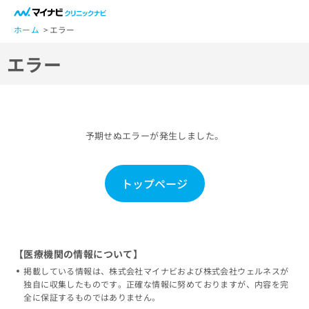
一
般
ホーム
エラー
ユ
エラー
ー
ザ
ー
の
方
予期せぬエラーが発生しました。
は
こ
ち
トップページ
ら
医
マ
療
イ
関
ナ
【医療機関の情報について】
係
ビ
掲載している情報は、株式会社マイナビおよび株式会社ウェルネスが
者
ク
独自に収集したものです。正確な情報に努めておりますが、内容を完
の
リ
全に保証するものではありません。
方
ニ