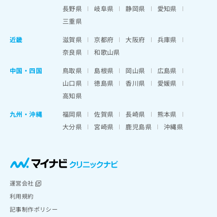
出
稿
クリ
資
長野県
岐阜県
静岡県
愛知県
稿
ニッ
の
料
クナ
三重県
の
お
の
ビサ
お
問
ご
イト
近畿
滋賀県
京都府
大阪府
兵庫県
問
い
請
への
い
奈良県
和歌山県
合
お問
求
合
合せ
わ
は
フォ
わ
中国・四国
鳥取県
島根県
岡山県
広島県
せ
こ
ーム
せ
は
ち
山口県
徳島県
香川県
愛媛県
とな
は
こ
ら
りま
高知県
こ
ち
す。
ち
ら
クリ
九州・沖縄
福岡県
佐賀県
長崎県
熊本県
無
ら
ニッ
料
大分県
宮崎県
鹿児島県
沖縄県
クの
資
情
予
料
報
約・
の
症状
拡
のご
ご
充
相談
請
の
など
求
お
運営会社
はで
は
申
きま
利用規約
こ
せん
し
記事制作ポリシー
ので
ち
込