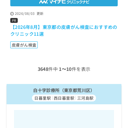
ッ
は
ク
こ
2026/08/03
更新
ナ
ち
ビ
PR
P
ら
に
【2026年8月】東京都の皮膚がん検査におすすめの
【
関
クリニック11選
ク
広
す
広
告
る
告
皮膚がん検査
代
お
出
理
問
稿
店
い
の
合
の
お
3648
件中
1〜10
件を表示
わ
方
問
せ
い
は
は
合
こ
こ
白十字診療所（東京都荒川区）
わ
ち
ち
せ
ら
日暮里駅
西日暮里駅
三河島駅
ら
は
こ
こち
ち
広
らは
広
ら
告
マイ
告
出
ナビ