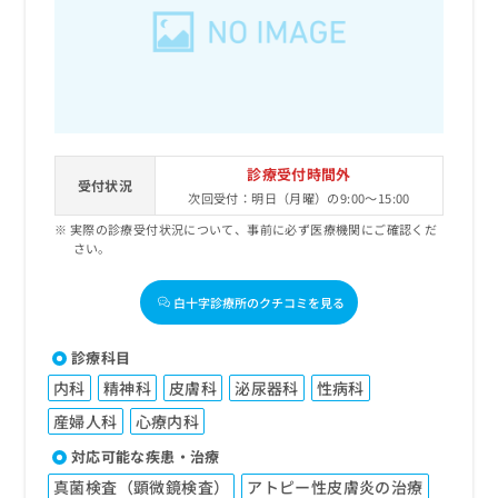
出
稿
クリ
資
稿
ニッ
の
料
クナ
の
お
の
ビサ
お
問
ご
イト
問
い
請
への
い
合
お問
求
合
合せ
わ
は
フォ
わ
せ
こ
診療受付時間外
ーム
せ
受付状況
は
ち
とな
次回受付：明日（月曜）の9:00～15:00
は
こ
ら
りま
こ
実際の診療受付状況について、事前に必ず医療機関にご確認くだ
ち
す。
さい。
ち
ら
クリ
無
ら
ニッ
料
クの
白十字診療所のクチコミを見る
資
情
予
料
報
約・
の
症状
拡
診療科目
のご
ご
充
相談
内科
精神科
皮膚科
泌尿器科
性病科
請
の
など
求
お
産婦人科
心療内科
はで
は
申
きま
対応可能な疾患・治療
こ
せん
し
ので
ち
込
真菌検査（顕微鏡検査）
アトピー性皮膚炎の治療