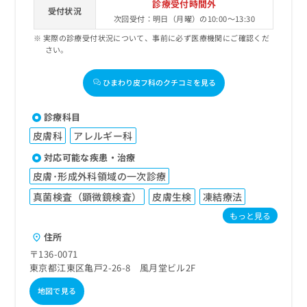
診療受付時間外
受付状況
次回受付：明日（月曜）の10:00～13:30
実際の診療受付状況について、事前に必ず医療機関にご確認くだ
さい。
ひまわり皮フ科のクチコミを見る
診療科目
皮膚科
アレルギー科
対応可能な疾患・治療
皮膚･形成外科領域の一次診療
真菌検査（顕微鏡検査）
皮膚生検
凍結療法
もっと見る
住所
〒136-0071
東京都江東区亀戸2-26-8 風月堂ビル2F
地図で見る