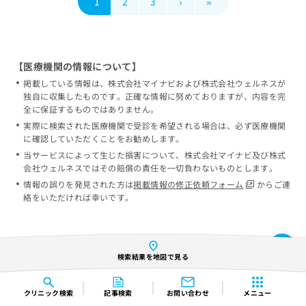
1
2
3
›
»
【医療機関の情報について】
掲載している情報は、株式会社マイナビおよび株式会社ウェルネスが
独自に収集したものです。正確な情報に努めておりますが、内容を完
全に保証するものではありません。
実際に検索された医療機関で受診を希望される場合は、必ず医療機関
に確認していただくことをお勧めします。
当サービスによって生じた損害について、株式会社マイナビ及び株式
会社ウェルネスではその賠償の責任を一切負わないものとします。
情報の誤りを発見された方は
掲載情報の修正依頼フォーム
からご連
絡をいただければ幸いです。
検索結果を地図で見る
クリニック
検索
記事検索
お問い合わせ
メニュー
都道府県から探す