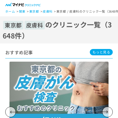
一
般
ホーム
関東
東京都
皮膚科
東京都 / 皮膚科のクリニック一覧（3648
ユ
のクリニック一覧（3
ー
東京都
皮膚科
ザ
648件）
ー
の
方
おすすめ記事
は
もっと見る
こ
ち
ら
医
マ
療
イ
関
ナ
係
ビ
者
ク
の
リ
方
ニ