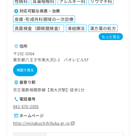
性病科
耳鼻咽喉科
アレルギー科
リウマチ科
対応可能な疾患・治療
皮膚･形成外科領域の一次診療
真菌検査（顕微鏡検査）
凍結療法
漢方薬の処方
もっと見る
住所
〒192-0364
東京都八王子市南大沢2-2 パオレビル5F
地図で見る
最寄り駅
京王電鉄相模原線【南大沢駅】徒歩1分
電話番号
042-670-2055
ホームページ
http://minakuchihifuka.gr.jp