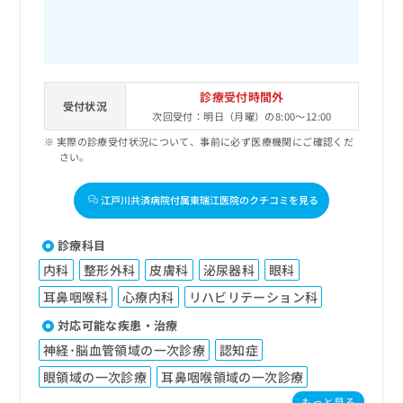
診療受付時間外
受付状況
次回受付：明日（月曜）の8:00～12:00
実際の診療受付状況について、事前に必ず医療機関にご確認くだ
さい。
江戸川共済病院付属東瑞江医院のクチコミを見る
診療科目
内科
整形外科
皮膚科
泌尿器科
眼科
耳鼻咽喉科
心療内科
リハビリテーション科
対応可能な疾患・治療
神経･脳血管領域の一次診療
認知症
眼領域の一次診療
耳鼻咽喉領域の一次診療
もっと見る