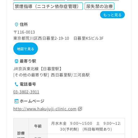
ご了
ら
み
承く
禁煙指導（ニコチン依存症管理）
尿失禁の治療
は
ださ
もっと見る
こ
無
い。
ち
料
住所
ら
情
〒116-0013
報
東京都荒川区西日暮里2-19-10 日暮里KSビル3F
拡
掲
充
載
地図で見る
の
情
お
報
最寄り駅
申
の
JR京浜東北線【日暮里駅】
し
修
その他の最寄り駅
西日暮里駅
三河島駅
込
正
み
電話番号
は
は
こ
03-3802-3911
こ
ち
ホームページ
ち
ら
ら
http://www.hakujuji-clinic.com
そ
月水木金 9:00～15:00 土 9:00～12:
の
午前
30(予約制) (科目毎時間あり)
他
診療
の