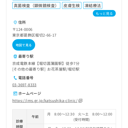
真菌検査（顕微鏡検査）
皮膚生検
凍結療法
もっと見る
住所
〒124-0006
東京都葛飾区堀切2-66-17
地図で見る
最寄り駅
京成電鉄本線【堀切菖蒲園駅】徒歩7分
その他の最寄り駅
お花茶屋駅
堀切駅
電話番号
03-3697-8333
ホームページ
https://ims.gr.jp/katsushika-clinic/
月 8:00～12:30 火～土 8:00～12:00
午前
(受付時間)
診療
時間