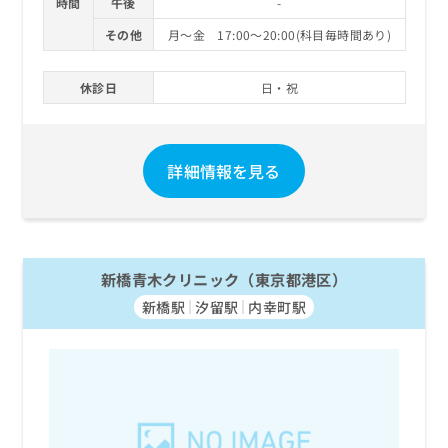
時間
午後
-
お
問
その他
月～金 17:00～20:00(科目毎時間あり)
い
合
休診日
日・祝
わ
せ
は
こ
詳細情報を見る
ち
ら
新橋青木クリニック（東京都港区）
新橋駅
汐留駅
内幸町駅