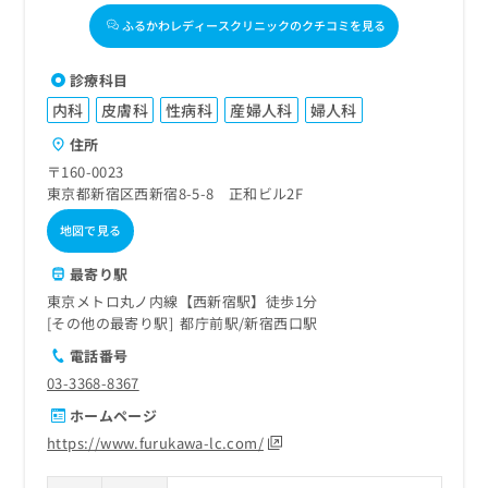
ふるかわレディースクリニックのクチコミを見る
診療科目
内科
皮膚科
性病科
産婦人科
婦人科
住所
〒160-0023
東京都新宿区西新宿8-5-8 正和ビル2F
地図で見る
最寄り駅
東京メトロ丸ノ内線【西新宿駅】徒歩1分
その他の最寄り駅
都庁前駅
新宿西口駅
電話番号
03-3368-8367
ホームページ
https://www.furukawa-lc.com/