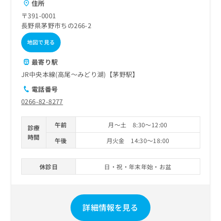
住所
〒391-0001
長野県茅野市ちの266-2
地図で見る
最寄り駅
JR中央本線(高尾～みどり湖)【茅野駅】
電話番号
0266-82-8277
午前
月～土 8:30～12:00
診療
時間
午後
月火金 14:30～18:00
休診日
日・祝・年末年始・お盆
詳細情報を見る