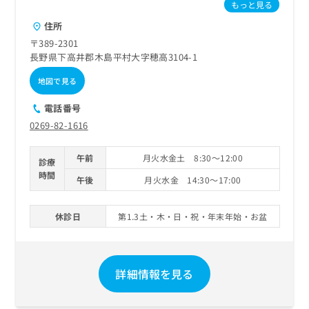
ご了
ら
もっと見る
み
承く
は
ださ
住所
こ
無
い。
〒389-2301
ち
料
長野県下高井郡木島平村大字穂高3104-1
ら
情
報
地図で見る
拡
掲
充
載
電話番号
の
情
0269-82-1616
お
報
申
の
午前
月火水金土 8:30～12:00
し
修
診療
込
時間
正
午後
月火水金 14:30～17:00
み
は
は
こ
こ
休診日
第1.3土・木・日・祝・年末年始・お盆
ち
ち
ら
ら
そ
詳細情報を見る
の
他
の