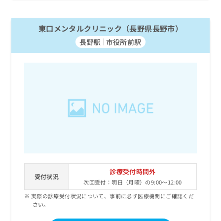
お
問
い
東口メンタルクリニック（長野県長野市）
合
長野駅
市役所前駅
わ
せ
は
こ
ち
ら
診療受付時間外
受付状況
次回受付：明日（月曜）の9:00～12:00
実際の診療受付状況について、事前に必ず医療機関にご確認くだ
さい。