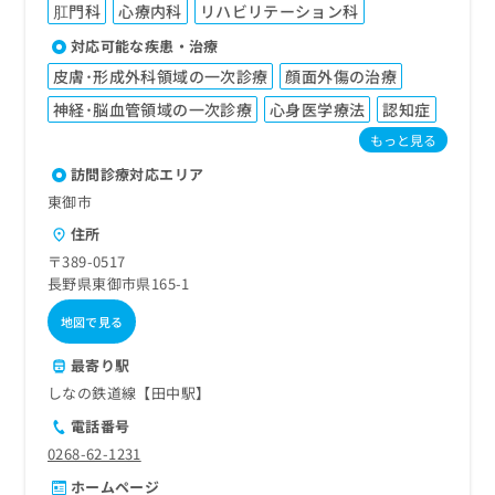
肛門科
心療内科
リハビリテーション科
対応可能な疾患・治療
皮膚･形成外科領域の一次診療
顔面外傷の治療
神経･脳血管領域の一次診療
心身医学療法
認知症
もっと見る
訪問診療対応エリア
東御市
住所
〒389-0517
長野県東御市県165-1
地図で見る
最寄り駅
しなの鉄道線【田中駅】
電話番号
0268-62-1231
ホームページ