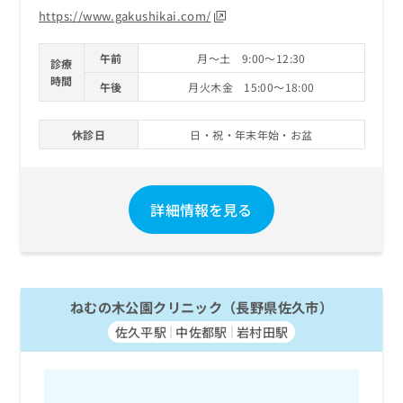
https://www.gakushikai.com/
午前
月～土 9:00～12:30
診療
時間
午後
月火木金 15:00～18:00
休診日
日・祝・年末年始・お盆
詳細情報を見る
ねむの木公園クリニック（長野県佐久市）
佐久平駅
中佐都駅
岩村田駅