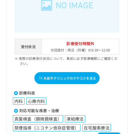
出
稿
クリ
資
稿
ニッ
の
料
クナ
の
お
の
ビサ
お
問
ご
イト
問
い
請
への
い
合
お問
求
合
合せ
わ
は
フォ
わ
診療受付時間外
せ
こ
受付状況
ーム
せ
は
次回受付：明日（月曜）の8:30～12:00
ち
とな
は
こ
ら
りま
実際の診療受付状況について、事前に必ず医療機関にご確認くだ
こ
ち
す。
さい。
ち
ら
クリ
無
ら
ニッ
料
木島平クリニックのクチコミを見る
クの
資
情
予
料
報
約・
診療科目
の
症状
拡
のご
ご
充
内科
心療内科
相談
請
の
など
対応可能な疾患・治療
求
お
はで
は
真菌検査（顕微鏡検査）
凍結療法
申
きま
こ
せん
し
禁煙指導（ニコチン依存症管理）
在宅酸素療法
ので
ち
込