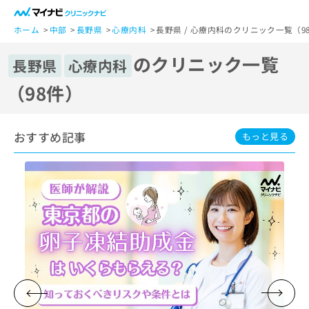
一
般
ホーム
中部
長野県
心療内科
長野県 / 心療内科のクリニック一覧（9
ユ
のクリニック一覧
ー
長野県
心療内科
ザ
（98件）
ー
の
方
おすすめ記事
は
もっと見る
こ
ち
ら
医
マ
療
イ
関
ナ
係
ビ
者
ク
の
リ
方
ニ