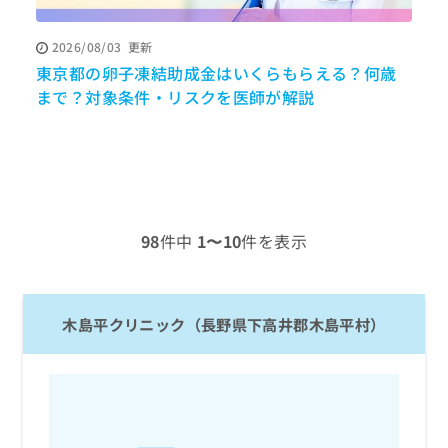
ッ
は
ク
こ
2026/08/03
更新
ナ
ち
東京都の卵子凍結助成金はいくらもらえる？何歳
ビ
ら
に
まで？対象条件・リスクを医師が解説
調
関
広
す
広
告
る
告
代
お
出
理
問
稿
店
い
の
合
の
お
98
件中
1〜10
件を表示
わ
方
問
せ
い
は
は
合
こ
こ
わ
ち
木島平クリニック（長野県下高井郡木島平村）
ち
せ
ら
ら
は
こ
こち
ち
広
らは
広
ら
告
マイ
告
出
ナビ