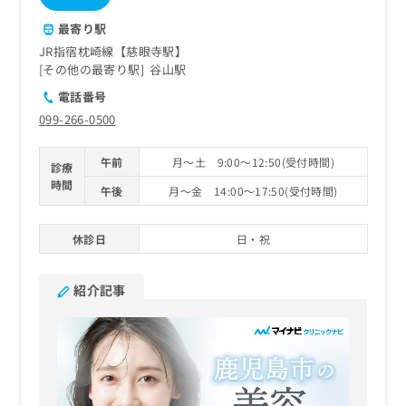
ご了
ら
み
承く
は
最寄り駅
ださ
こ
無
い。
JR指宿枕崎線【慈眼寺駅】
ち
料
その他の最寄り駅
谷山駅
ら
情
電話番号
報
099-266-0500
拡
掲
充
載
の
情
午前
月～土 9:00～12:50(受付時間)
診療
お
報
時間
午後
月～金 14:00～17:50(受付時間)
申
の
し
修
込
正
休診日
日・祝
み
は
は
こ
こ
ち
紹介記事
ち
ら
ら
そ
の
他
の