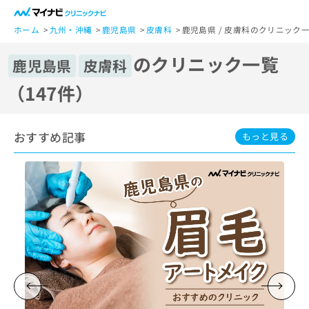
一
般
ホーム
九州・沖縄
鹿児島県
皮膚科
鹿児島県 / 皮膚科のクリニック一
ユ
のクリニック一覧
ー
鹿児島県
皮膚科
ザ
（147件）
ー
の
方
おすすめ記事
は
もっと見る
こ
ち
ら
医
マ
療
イ
関
ナ
係
ビ
者
ク
の
リ
方
ニ