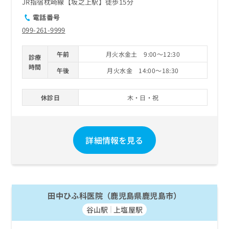
JR指宿枕崎線【坂之上駅】徒歩15分
電話番号
099-261-9999
午前
月火水金土 9:00～12:30
診療
時間
午後
月火水金 14:00～18:30
休診日
木・日・祝
詳細情報を見る
田中ひふ科医院（鹿児島県鹿児島市）
谷山駅
上塩屋駅