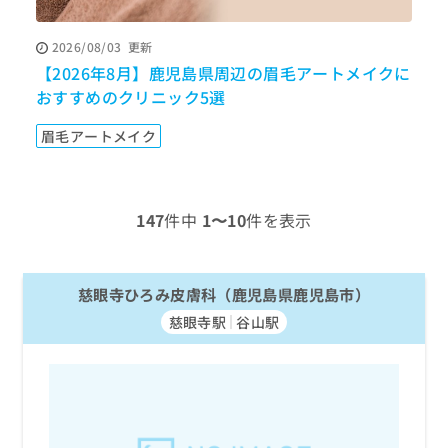
ッ
は
ク
こ
2026/08/03
更新
ナ
ち
【2026年8月】鹿児島県周辺の眉毛アートメイクに
【
ビ
ら
に
おすすめのクリニック5選
ク
関
広
す
広
眉毛アートメイク
告
る
告
代
お
出
理
問
稿
店
い
の
147
件中
1〜10
件を表示
合
の
お
わ
方
問
せ
い
は
は
慈眼寺ひろみ皮膚科（鹿児島県鹿児島市）
合
こ
こ
わ
ち
慈眼寺駅
谷山駅
ち
せ
ら
ら
は
こ
こち
ち
広
らは
広
ら
告
マイ
告
出
ナビ