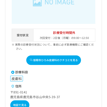
出
稿
クリ
資
稿
ニッ
の
料
クナ
の
お
の
ビサ
お
問
ご
イト
問
い
請
への
い
合
お問
求
合
合せ
わ
は
診療受付時間外
フォ
わ
受付状況
せ
こ
次回受付：2日後（月曜）の9:00～12:50
ーム
せ
は
ち
とな
は
実際の診療受付状況について、事前に必ず医療機関にご確認くだ
こ
ら
りま
さい。
こ
ち
す。
ち
ら
クリ
無
ら
ニッ
慈眼寺ひろみ皮膚科のクチコミを見る
料
クの
資
情
予
料
報
約・
診療科目
の
症状
拡
皮膚科
のご
ご
充
相談
請
の
住所
など
求
お
はで
〒891-0141
は
申
きま
鹿児島県鹿児島市谷山中央5-39-37
こ
せん
し
ので
ち
込
地図で見る