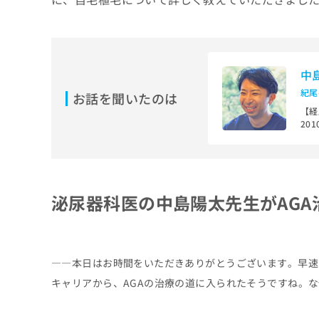
せ
こち
ち
らは
は
マイ
こ
ら
ナビ
ち
クリ
ら
ニッ
中
クナ
広
ビサ
紀尾
広
お話を聞いたのは
資
イト
告
告
【経
への
料
出
出
20
お問
の
稿
合せ
12
稿
ご
の
フォ
在所
の
請
お
ーム
お
求
問
とな
【資
問
りま
は
い
NH
い
泌尿器科医の中島陽太先生がAGA
す。
こ
学会
合
合
クリ
ち
わ
ニッ
わ
ら
せ
クの
せ
は
予
は
約・
こ
――本日はお時間をいただきありがとうございます。早速
こ
無
症状
ち
ち
のご
キャリアから、AGAの治療の道に入られたそうですね。
料
ら
相談
ら
情
など
報
はで