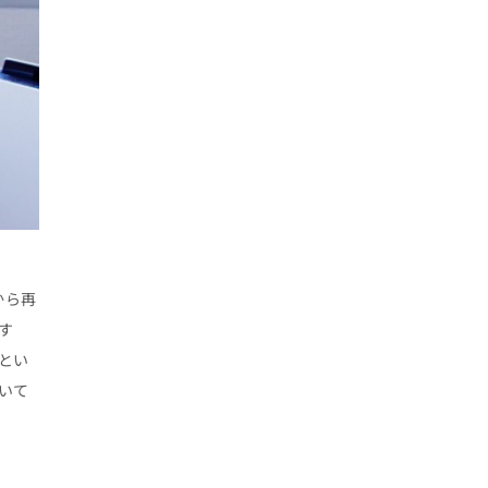
から再
す
とい
いて