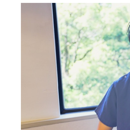
拡
資
きま
充
料
せん
の
ので
の
ご了
お
ご
承く
申
請
ださ
し
求
い。
込
は
み
こ
は
ち
こ
ら
ち
ら
無
料
掲
情
載
報
情
拡
報
充
の
の
修
お
正
申
は
し
こ
込