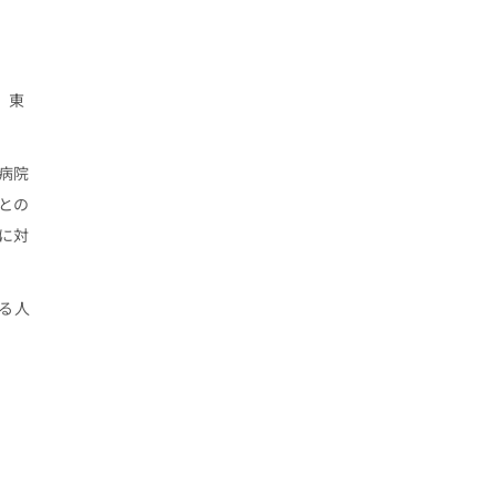
、東
病院
との
に対
る人