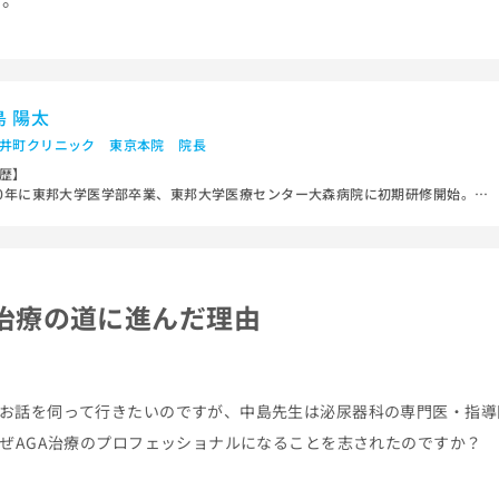
島 陽太
井町クリニック 東京本院 院長
歴】
10年に東邦大学医学部卒業、東邦大学医療センター大森病院に初期研修開始。20
年に同院泌尿器科に入局。2021年まで外科治療をメインに従事。2021年から現
属する紀尾井町クリニックで勤務。
格】
T Medical Center 認定医、日本泌尿器科学会専門医・同指導医、国際毛髪外科
治療の道に進んだ理由
（ISHRS）会員
お話を伺って行きたいのですが、中島先生は泌尿器科の専門医・指導
なぜAGA治療のプロフェッショナルになることを志されたのですか？