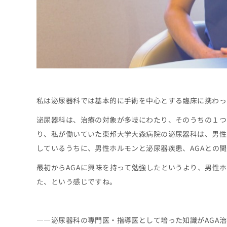
ち
み
ら
は
こ
ち
そ
ら
の
他
の
お
問
私は泌尿器科では基本的に手術を中心とする臨床に携わっ
い
合
泌尿器科は、治療の対象が多岐にわたり、そのうちの１つ
わ
り、私が働いていた東邦大学大森病院の泌尿器科は、男性
せ
しているうちに、男性ホルモンと泌尿器疾患、AGAとの
は
こ
最初からAGAに興味を持って勉強したというより、男性
ち
ら
た、という感じですね。
――泌尿器科の専門医・指導医として培った知識がAGA