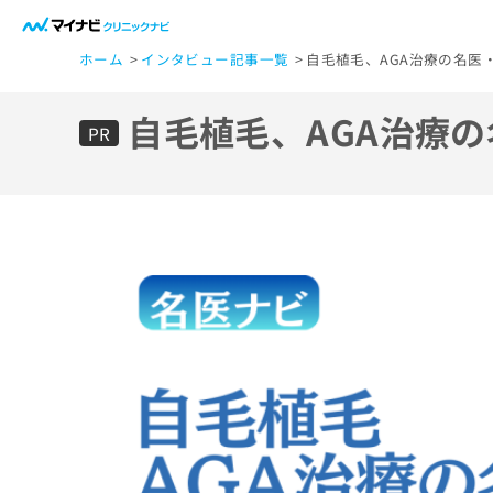
一
ホーム
インタビュー記事一覧
自毛植毛、AGA治療の名医
般
ユ
自毛植毛、AGA治療
ー
PR
ザ
ー
の
方
は
こ
ち
ら
医
マ
療
イ
ナ
関
ビ