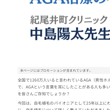
係
ク
者
リ
の
ニ
ッ
方
ク
は
ナ
こ
ビ
ち
に
関
ら
す
る
お
広
広
問
告
告
い
本ページにはプロモーションが含まれています。
出
代
合
稿
わ
理
全国で1260万人いると言われているAGA（男性
の
せ
店
で、AGAという言葉を耳にしたことがある人も多
お
は
の
問
こ
を皆さんご存知でしょうか？
い
方
ち
合
ら
今回は、自毛植毛のパイオニアとして25年以上に
は
わ
に、自毛植毛について詳しく教えていただきまし
こ