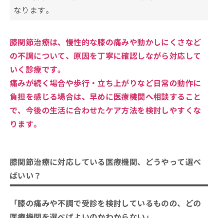
膝関節への負担をかけない日常生活で
4.治療プランの説明と同意
なります。
② ヒアルロン酸
気をつけたいポイント
5.治療開始とフォローアップ
③ グルコサミン
膝への負担を減らす動作の工夫
膝関節を保護するための主なアイテム
④ コンドロイチン
膝関節治療は、慢性的な膝の痛みや動かしにくさなど
無理のない範囲で行う運動・ストレッチ
サポーター・テーピング
膝関節治療に関する質問10選！
の不調について、原因を丁寧に確認しながら対応して
⑤ オメガ3脂肪酸（EPA・DHA）
体重管理を意識した生活
インソール・クッション類
いく診療です。
⑥ ビタミンD
靴や生活環境の見直し
まとめ：大阪府で評判の膝関節治療におすすめ
温熱・冷却アイテム
痛みが続く場合や歩行・立ち上がりなど日常の動作に
⑦ カルシウム
のクリニック10選
気になる症状が続くときは早めに相談を検討する
負担を感じる場合は、早めに医療機関へ相談すること
で、今後の生活に合わせたケア方法を検討しやすくな
ります。
膝関節治療に対応している医療機関、どうやって選べ
ばいい？
「膝の痛みや不調で受診を検討しているものの、どの
医療機関を選べばよいのかわからない」