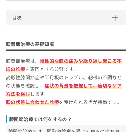
ご了
ら
み
承く
は
ださ
こ
無
い。
目次
ち
料
ら
情
膝関節治療の基礎知識
報
膝関節治療では何をするの？
拡
掲
膝関節治療に対応している医療機関、どうやっ
膝関節治療の基礎知識
充
載
膝関節治療を受ける目安
て選べばいい？
の
情
お
報
膝関節治療は、
慢性的な膝の痛みや繰り返し起こる不
膝関節治療を検討する際にチェックす
申
の
る4つのポイント
調の診療
を専門とする分野です。
し
修
込
正
変形性膝関節症や半月板のトラブル、靭帯の不調など
膝関節治療の対応範囲とは？一般的な受診の流れ
大阪府で評判の膝関節治療におすすめ
み
は
も紹介
の状態を確認し、
症状の背景を把握して、適切なケア
は
のクリニック10選
こ
こ
ち
方法を検討
します。
1．大阪梅田セルクリニック
ち
ら
膝の状態に合わせた診療
を受けられる点が特徴です。
ら
2．大阪ひざ関節症クリニック
そ
3．たけうち整形外科リウマチ科
の
膝関節治療では何をするの？
4．クリニークハル大阪梅田
他
の
膝関節治療では、問診や診察を通じて痛みの出方や