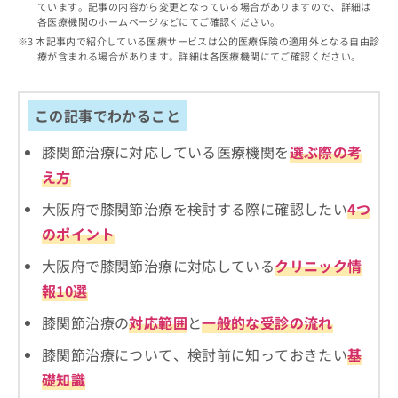
出
ています。記事の内容から変更となっている場合がありますので、詳細は
稿
クリ
資
各医療機関のホームページなどにてご確認ください。
稿
ニッ
の
料
クナ
の
本記事内で紹介している医療サービスは公的医療保険の適用外となる自由診
お
の
ビサ
療が含まれる場合があります。詳細は各医療機関にてご確認ください。
お
問
ご
イト
問
い
請
への
い
合
お問
求
合
合せ
この記事でわかること
わ
は
フォ
わ
せ
こ
ーム
せ
は
膝関節治療に対応している医療機関を
選ぶ際の考
ち
とな
は
こ
ら
りま
え方
こ
ち
す。
ち
ら
クリ
大阪府で膝関節治療を検討する際に確認したい
4つ
無
ら
ニッ
料
のポイント
クの
資
情
予
料
大阪府で膝関節治療に対応している
クリニック情
報
約・
の
症状
拡
報10選
のご
ご
充
相談
請
の
膝関節治療の
対応範囲
と
一般的な受診の流れ
など
求
お
はで
は
膝関節治療について、検討前に知っておきたい
基
申
きま
こ
せん
し
礎知識
ので
ち
込