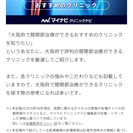
ッ
は
ク
こ
ナ
ち
ビ
ら
に
関
「大阪府で膝関節治療ができるおすすめのクリニック
広
す
広
を知りたい」
告
る
告
代
というあなたに、大阪府で評判の膝関節治療ができる
お
出
理
問
稿
クリニックを厳選してご紹介します。
店
い
の
合
の
お
わ
方
問
また、各クリニックの強みやこだわりなども記載して
せ
い
は
いますので、大阪府で膝関節治療ができるクリニック
は
合
こ
を探す際の参考になれば幸いです。
こ
わ
ち
ち
せ
ら
ら
は
本記事は2026年08月現在、医療に携わる方々からの情報や各種サイトの記
こ
載情報やクチコミなど、マイナビクリニックナビ編集部が収集・リサーチ
こち
ち
広
した情報に基づいて作成しています。
らは
広
ら
告
詳しくは
記事制作ポリシー
をご覧ください。
マイ
告
出
本記事内で紹介している医療機関の各種情報は記事作成時点の情報に基づい
ナビ