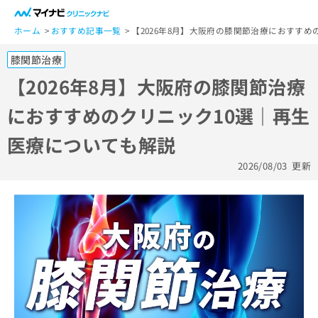
一
般
ホーム
おすすめ記事一覧
【2026年8月】大阪府の膝関節治療におすす
ユ
膝関節治療
ー
ザ
【2026年8月】大阪府の膝関節治療
ー
におすすめのクリニック10選｜再生
の
方
医療についても解説
は
こ
2026/08/03
更新
ち
ら
医
マ
療
イ
関
ナ
係
ビ
者
ク
の
リ
方
ニ