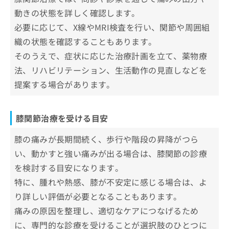
5．なかの外科クリニック
お
動きの状態を詳しく確認します。
6．整形外科 吉田クリニック
問
必要に応じて、X線やMRI検査を行い、関節や周囲組
い
7．Nクリニック
合
織の状態を確認することもあります。
8．いっしん整形外科
わ
そのうえで、症状に応じた治療計画を立て、薬物療
せ
9．ほしやま整形外科医院
は
法、リハビリテーション、生活動作の見直しなどを
10．月山クリニック
こ
提案する場合があります。
ち
【膝関節治療について】これを知ってから検討
ら
しよう！
膝関節治療を受ける目安
膝関節治療の内容と受診の目安
膝の痛みが長期間続く、歩行や階段の昇降がつら
膝関節治療とは？どのような対応をするの？
い、動かすと強い痛みが出る場合は、膝関節の診療
膝関節症の主な治療法
膝関節治療を受診する目安
を検討する目安になります。
保存療法（手術以外の治療）
膝関節治療はどんな流れで進むの？
特に、腫れや熱感、膝が不安定に感じる場合は、よ
注射療法・手術療法
1.予約・受診
り詳しい評価が必要となることもあります。
膝関節の健康維持に役立つとされる栄
2.問診・検査
養素
痛みの原因を整理し、適切なケアにつなげるため
3.医師による診察
に、専門的な診療を受けることが選択肢のひとつに
① コラーゲン