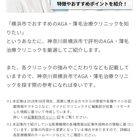
ッ
は
ク
こ
ナ
ち
ビ
「横浜市でおすすめのAGA・薄毛治療クリニックを知
ら
に
りたい」
関
広
というあなたに、神奈川県横浜市で評判のAGA・薄毛
す
広
告
る
告
治療クリニックを厳選してご紹介します。
代
お
出
理
問
稿
店
い
また、各クリニックの強みやこだわりなども記載して
の
合
の
お
いますので、神奈川県横浜市でAGA・薄毛治療クリニ
わ
方
問
ックを探す際の参考になれば幸いです。
せ
い
は
は
合
こ
こ
わ
ち
本記事は2026年08月現在、医療に携わる方々からの情報や各種サイトの記
ち
せ
ら
載情報やクチコミなど、マイナビクリニックナビ編集部が収集・リサーチ
ら
は
した情報に基づいて作成しています。
こ
詳しくは
記事制作ポリシー
をご覧ください。
こち
ち
広
本記事内で紹介している医療機関の各種情報は記事作成時点の情報に基づい
らは
広
ら
ています。記事の内容から変更となっている場合がありますので、詳細は
告
マイ
各医療機関のホームページなどにてご確認ください。
告
出
ナビ