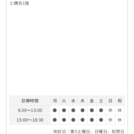
と横浜1階
診療時間
月
火
水
木
金
土
日
祝
9:30〜13:00
●
●
●
●
●
●
休
休
15:00〜18:30
●
●
●
●
●
●
休
休
休診日：第5土曜日、日曜日、祝祭日