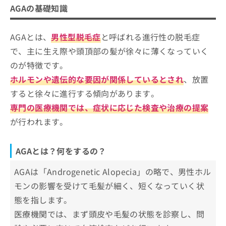
ご了
AGA・薄毛治療を受けるクリニック、どうやっ
ら
み
AGAの基礎知識
承く
AGA治療を検討する目安
は
て選べばいい？
ださ
こ
無
い。
ち
AGAとは、
男性型脱毛症
と呼ばれる進行性の脱毛症
横浜でAGA・薄毛治療を受けるときの
料
ら
情
「通いやすさ」とは？
で、主に生え際や頭頂部の髪が徐々に薄くなっていく
報
のが特徴です。
そもそもAGAの治療って？薬や副作用についても
拡
掲
横浜市で評判のAGA・薄毛治療におす
解説！
充
ホルモンや遺伝的な要因が関係しているとされ
、放置
載
すめのクリニック14選
の
情
すると徐々に進行する傾向があります。
お
報
AGAメディカルケアクリニック 横浜院
専門の医療機関では、症状に応じた検査や治療の提案
申
の
横浜中央クリニック
し
修
が行われます。
込
正
すみれ整形外科クリニック
み
は
あざみ野駅前形成外科
は
こ
AGAとは？何をするの？
こ
ち
ウィルAGA・いびきメディカルクリニック 横浜院
ち
ら
AGAは「Androgenetic Alopecia」の略で、男性ホル
駅前AGAクリニック 横浜院
ら
モンの影響を受けて毛髪が細く、短くなっていく状
聖心美容クリニック 横浜院
そ
態を指します。
の
AGAスキンクリニック 横浜院
他
医療機関では、まず頭皮や毛髪の状態を診察し、問
イースト駅前クリニック 横浜院
の