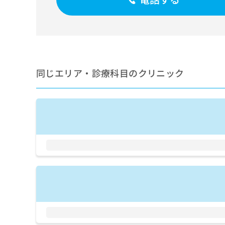
せ
こち
ち
らは
は
マイ
こ
ら
ナビ
ち
クリ
ら
ニッ
クナ
広
ビサ
広
資
イト
同じエリア・診療科目のクリニック
告
告
への
料
出
出
お問
の
稿
合せ
稿
ご
の
フォ
の
請
お
ーム
お
求
問
とな
問
りま
は
い
い
す。
こ
合
合
クリ
ち
わ
ニッ
わ
ら
せ
クの
せ
は
予
は
約・
こ
こ
無
症状
ち
ち
のご
料
ら
相談
ら
情
など
報
はで