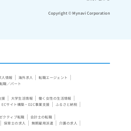
Copyright © Mynavi Corporation
求人情報
海外求人
転職エージェント
転職／パート
支援
大学生活情報
働く女性の生活情報
ECサイト構築・D2C事業支援
ふるさと納税
ゼクティブ転職
会計士の転職
保育士の求人
無期雇用派遣
介護の求人