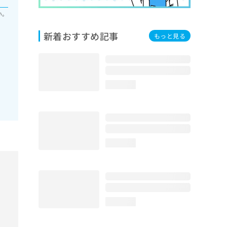
い。
新着おすすめ記事
もっと見る
loading...
loading...
loading...