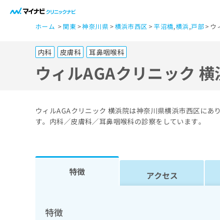
一
ホーム
関東
神奈川県
横浜市西区
平沼橋
,
横浜
,
戸部
ウ
般
ユ
内科
皮膚科
耳鼻咽喉科
ー
ザ
ウィルAGAクリニック 
ー
の
方
ウィルAGAクリニック 横浜院は神奈川県横浜市西区にあ
は
す。内科／皮膚科／耳鼻咽喉科の診察をしています。
こ
ち
ら
特徴
アクセス
医
マ
療
イ
ナ
関
特徴
ビ