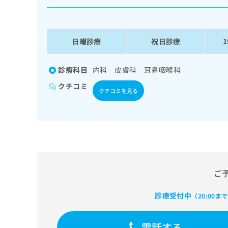
係
ク
者
リ
の
ニ
ッ
方
日曜診療
祝日診療
ク
は
ナ
こ
ビ
診療科目
内科 皮膚科 耳鼻咽喉科
ち
に
クチコミ
関
ら
クチコミを見る
す
る
お
広
広
問
告
告
い
出
代
合
稿
わ
理
の
せ
ご
店
お
は
の
問
こ
診療受付中
（20:00ま
い
方
ち
合
ら
は
わ
電話する
こ