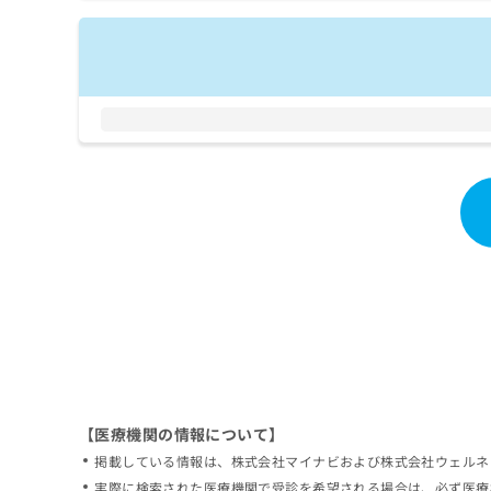
拡
資
きま
充
料
せん
の
ので
の
ご了
お
ご
承く
申
請
ださ
し
求
い。
込
は
み
こ
は
ち
こ
ら
ち
ら
無
料
掲
情
載
報
情
拡
報
充
の
の
修
お
【医療機関の情報について】
正
申
掲載している情報は、株式会社マイナビおよび株式会社ウェルネ
は
し
こ
実際に検索された医療機関で受診を希望される場合は、必ず医療
込