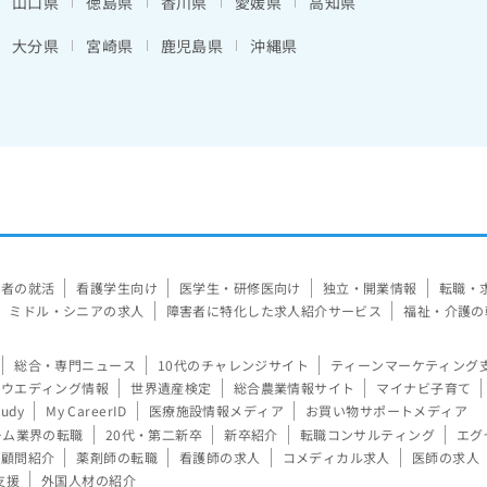
山口県
徳島県
香川県
愛媛県
高知県
大分県
宮崎県
鹿児島県
沖縄県
験者の就活
看護学生向け
医学生・研修医向け
独立・開業情報
転職・
ミドル・シニアの求人
障害者に特化した求人紹介サービス
福祉・介護の
総合・専門ニュース
10代のチャレンジサイト
ティーンマーケティング
ウエディング情報
世界遺産検定
総合農業情報サイト
マイナビ子育て
tudy
My CareerID
医療施設情報メディア
お買い物サポートメディア
ーム業界の転職
20代・第二新卒
新卒紹介
転職コンサルティング
エグ
顧問紹介
薬剤師の転職
看護師の求人
コメディカル求人
医師の求人
支援
外国人材の紹介