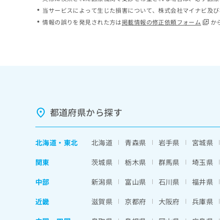
ち
み
当サービスによって生じた損害について、株式会社マイナビ及び
ら
は
情報の誤りを発見された方は
掲載情報の修正依頼フォーム
か
こ
ち
そ
ら
の
他
の
お
問
い
都道府県から探す
合
わ
せ
北海道
・
東北
北海道
青森県
岩手県
宮城県
は
こ
関東
茨城県
栃木県
群馬県
埼玉県
ち
ら
中部
新潟県
富山県
石川県
福井県
近畿
滋賀県
京都府
大阪府
兵庫県