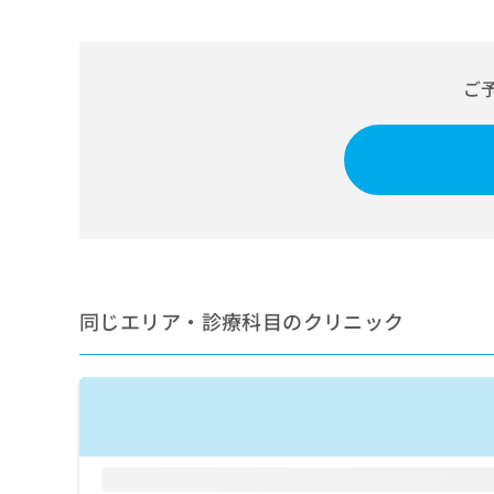
せ
こち
ち
らは
は
マイ
こ
ら
ナビ
ち
クリ
ご
ら
ニッ
クナ
広
ビサ
広
資
イト
告
告
への
料
出
出
お問
の
稿
合せ
稿
ご
の
フォ
の
請
お
ーム
お
求
問
とな
問
りま
は
い
い
す。
こ
合
同じエリア・診療科目のクリニック
合
クリ
ち
わ
ニッ
わ
ら
せ
クの
せ
は
予
は
約・
こ
こ
無
症状
ち
ち
のご
料
ら
相談
ら
情
など
報
はで