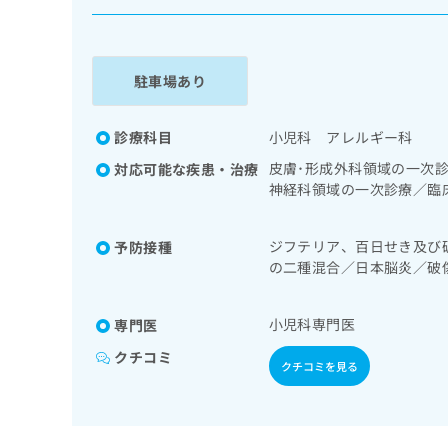
係
ク
者
リ
の
ニ
ッ
方
駐車場あり
ク
は
ナ
こ
ビ
診療科目
小児科 アレルギー科
ち
に
皮膚･形成外科領域の一次
対応可能な疾患・治療
関
ら
神経科領域の一次診療／臨
す
次診療／耳鼻咽喉領域の一
る
臓領域の一次診療／循環器
お
広
ジフテリア、百日せき及び
予防接種
の一次診療／血液・免疫系
広
問
の二種混合／日本脳炎／破
告
告
診療／小児循環器疾患／小
い
ルス感染症／水痘／インフ
出
児の育児相談
代
合
狂犬病／ロタウイルス感染
稿
わ
理
小児科専門医
専門医
の
せ
店
お
は
クチコミ
クチコミを見る
の
問
こ
い
方
ち
合
ら
は
わ
こ