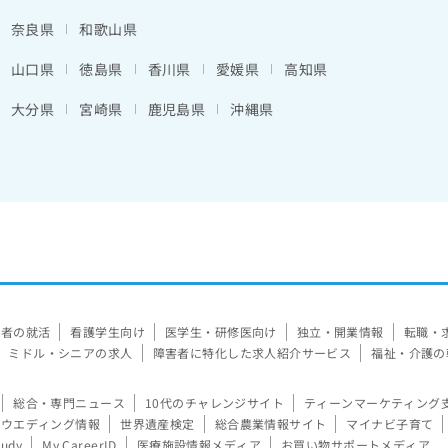
奈良県
和歌山県
山口県
徳島県
香川県
愛媛県
高知県
大分県
宮崎県
鹿児島県
沖縄県
験者の就活
看護学生向け
医学生・研修医向け
独立・開業情報
転職・
ミドル・シニアの求人
障害者に特化した求人紹介サービス
福祉・介護の
総合・専門ニュース
10代のチャレンジサイト
ティーンマーケティング
ウエディング情報
世界遺産検定
総合農業情報サイト
マイナビ子育て
tudy
My CareerID
医療施設情報メディア
お買い物サポートメディア