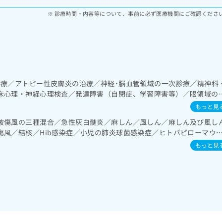
診療時間・内容等について、事前に必ず医療機関にご確認くださ
診療／アトピー性皮膚炎の治療／神経･脳血管領域の一次診療／精神科
床心理・神経心理検査／発達障害（自閉症、学習障害等）／眼領域の
次診療／呼吸器領域の一次診療／消化器系領域の一次診療／肝･胆道
もっと見
系領域の一次診療／腎･泌尿器系領域の一次診療／内分泌･代謝･栄養
破傷風の三種混合／急性灰白髄炎／麻しん／風しん／麻しん及び風し
領域の一次診療／筋・骨格系及び外傷領域の一次診療／小児領域の一
傷風／結核／Hib感染症／小児の肺炎球菌感染症／ヒトパピローマウ
児呼吸器疾患／小児腎疾患／小児神経疾患／小児アレルギー疾患／乳
ルエンザ／成人の肺炎球菌感染症／おたふくかぜ／A型肝炎／B型肝炎
もっと見
症／髄膜炎菌感染症