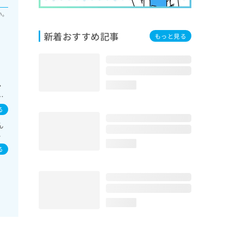
い。
新着おすすめ記事
もっと見る
・
loading...
一
・膵
る
領域
ん
次
イ
幼
loading...
／
る
loading...