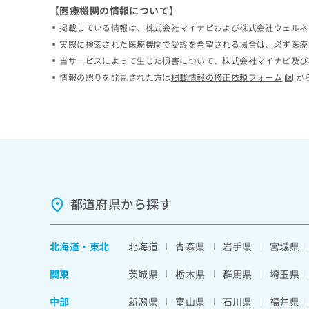
【医療機関の情報について】
ち
み
ら
は
掲載している情報は、株式会社マイナビおよび株式会社ウェルネ
こ
実際に検索された医療機関で受診を希望される場合は、必ず医療
ち
当サービスによって生じた損害について、株式会社マイナビ及び
そ
ら
の
情報の誤りを発見された方は
掲載情報の修正依頼フォーム
か
他
の
お
問
い
合
わ
せ
都道府県から探す
は
こ
ち
ら
北海道
・
東北
北海道
青森県
岩手県
宮城県
関東
茨城県
栃木県
群馬県
埼玉県
中部
新潟県
富山県
石川県
福井県