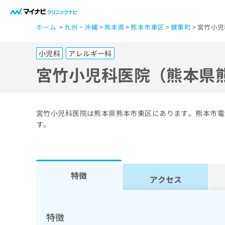
一
ホーム
九州・沖縄
熊本県
熊本市東区
健軍町
宮竹小児
般
ユ
小児科
アレルギー科
ー
ザ
宮竹小児科医院（熊本県
ー
の
方
宮竹小児科医院は熊本県熊本市東区にあります。熊本市電
は
す。
こ
ち
ら
特徴
アクセス
医
マ
療
イ
ナ
関
特徴
ビ