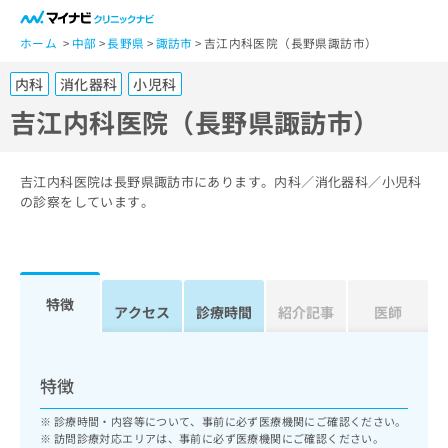
一
般
ホーム
中部
長野県
諏訪市
吉江内科医院（長野県諏訪市）
ユ
内科
消化器科
小児科
ー
ザ
吉江内科医院（長野県諏訪市）
ー
の
方
吉江内科医院は長野県諏訪市にあります。内科／消化器科／小児科
は
の診察をしています。
こ
ち
ら
特徴
医
アクセス
診療時間
紹介記事
医師
マ
療
イ
関
ナ
係
ビ
特徴
者
ク
の
リ
診療時間・内容等について、事前に必ず医療機関にご確認ください。
方
ニ
訪問診療対応エリアは、事前に必ず医療機関にご確認ください。