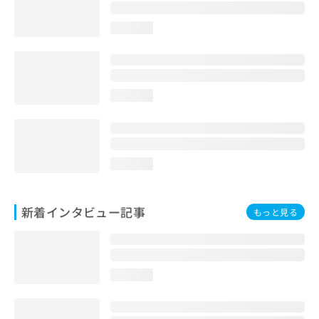
loading...
loading...
loading...
新着インタビュー記事
もっと見る
loading...