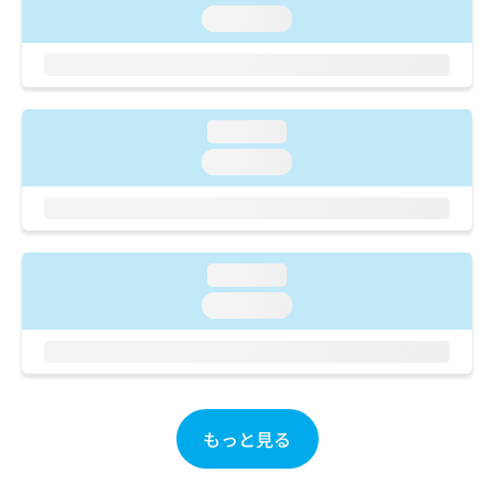
ご了
ら
み
loading...
承く
は
ださ
こ
無
い。
ち
料
ら
情
報
loading...
拡
掲
loading...
充
載
の
情
お
報
申
の
し
修
loading...
込
正
み
は
loading...
は
こ
こ
ち
ち
ら
ら
そ
もっと見る
の
他
の