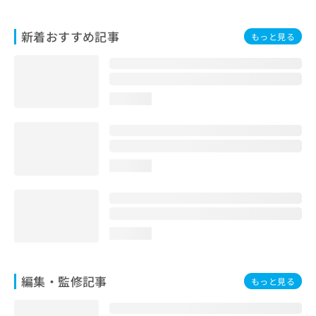
お
問
新着おすすめ記事
もっと見る
い
合
わ
せ
は
loading...
こ
ち
ら
loading...
loading...
編集・監修記事
もっと見る