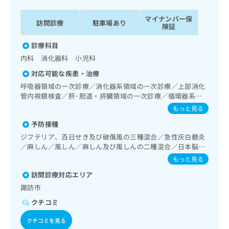
ッ
は
ク
こ
マイナンバー保
訪問診療
駐車場あり
ナ
険証
ち
ビ
ら
診療科目
に
関
内科 消化器科 小児科
広
す
広
告
対応可能な疾患・治療
る
告
代
呼吸器領域の一次診療／消化器系領域の一次診療／上部消化
お
出
理
管内視鏡検査／肝･胆道・膵臓領域の一次診療／循環器系領
問
稿
域の一次診療／ホルター型心電図検査／腎･泌尿器系領域の
店
い
もっと見る
の
一次診療／内分泌･代謝･栄養領域の一次診療／インスリン療
合
の
お
予防接種
法／糖尿病患者教育（食事療法、運動療法、自己血糖測定）
わ
方
問
／血液・免疫系領域の一次診療／小児領域の一次診療／在宅
ジフテリア、百日せき及び破傷風の三種混合／急性灰白髄炎
せ
い
は
における看取り
／麻しん／風しん／麻しん及び風しんの二種混合／日本脳炎
は
合
こ
／破傷風／結核／Hib感染症／小児の肺炎球菌感染症／ヒト
こ
もっと見る
わ
ち
パピローマウイルス感染症／水痘／インフルエンザ／成人の
ち
せ
ら
訪問診療対応エリア
肺炎球菌感染症／おたふくかぜ／A型肝炎／B型肝炎／狂犬病
ら
は
／黄熱病／ロタウイルス感染症／髄膜炎菌感染症
諏訪市
こ
こち
ち
クチコミ
広
らは
広
ら
告
マイ
クチコミを見る
告
出
ナビ