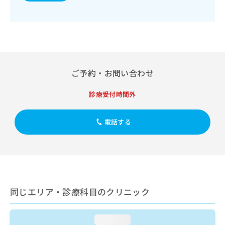
出
稿
クリ
資
稿
ニッ
の
料
クナ
の
お
の
ビサ
お
問
ご
イト
問
い
請
への
い
合
お問
求
合
合せ
わ
は
ご予約・お問い合わせ
フォ
わ
せ
こ
ーム
せ
は
ち
とな
は
診療受付時間外
こ
ら
りま
こ
ち
す。
ち
ら
クリ
無
電話する
ら
ニッ
料
クの
資
情
予
料
報
約・
の
症状
拡
のご
ご
充
相談
請
の
など
求
お
同じエリア・診療科目のクリニック
はで
は
申
きま
こ
せん
し
ので
ち
loading...
込