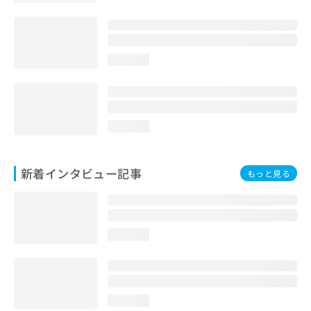
loading...
loading...
新着インタビュー記事
もっと見る
loading...
loading...