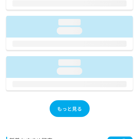
ご了
ら
み
承く
は
ださ
こ
無
い。
ち
loading...
料
ら
情
loading...
報
拡
掲
充
載
の
情
お
報
loading...
申
の
loading...
し
修
込
正
み
は
は
こ
こ
ち
ち
ら
もっと見る
ら
そ
の
他
の