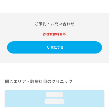
出
稿
クリ
資
稿
ニッ
の
料
クナ
の
お
の
ビサ
お
問
ご
イト
問
い
請
への
ご予約・お問い合わせ
い
合
お問
求
合
合せ
わ
は
診療受付時間外
フォ
わ
せ
こ
ーム
せ
は
ち
とな
は
こ
ら
電話する
りま
こ
ち
す。
ち
ら
クリ
無
ら
ニッ
料
クの
資
情
予
料
報
約・
の
症状
拡
同じエリア・診療科目のクリニック
のご
ご
充
相談
請
の
など
求
お
はで
loading...
は
申
きま
こ
せん
loading...
し
ので
ち
込