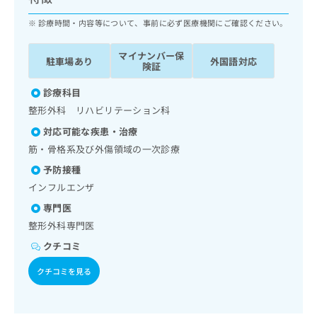
ッ
は
ク
診療時間・内容等について、事前に必ず医療機関にご確認ください。
こ
ナ
ち
ビ
ら
マイナンバー保
駐車場あり
外国語対応
に
険証
関
広
す
診療科目
広
告
る
告
整形外科 リハビリテーション科
代
お
出
対応可能な疾患・治療
理
問
稿
店
い
筋・骨格系及び外傷領域の一次診療
の
合
の
お
予防接種
わ
方
問
インフルエンザ
せ
い
は
は
合
専門医
こ
こ
わ
整形外科専門医
ち
ち
せ
ら
クチコミ
ら
は
こ
クチコミを見る
こち
ち
広
らは
広
ら
告
マイ
告
出
ナビ