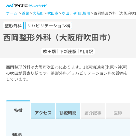
一
般
ホーム
近畿
大阪府
吹田市
吹田
,
下新庄
,
相川
西岡整形外科（大阪府吹
ユ
整形外科
リハビリテーション科
ー
ザ
西岡整形外科（大阪府吹田市）
ー
の
吹田駅
下新庄駅
相川駅
方
は
こ
西岡整形外科は大阪府吹田市にあります。JR東海道線(米原～神戸)
の吹田が最寄り駅です。整形外科／リハビリテーション科の診察を
ち
しています。
ら
医
マ
療
イ
関
ナ
特徴
アクセス
診療時間
紹介記事
医師
係
ビ
者
ク
の
リ
方
ニ
特徴