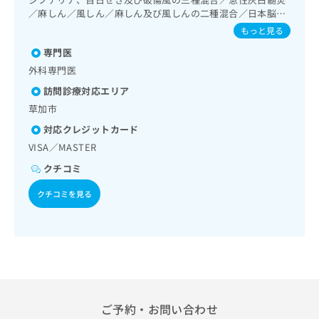
出
稿
クリ
資
療／上部消化管内視鏡検査／肝･胆道・膵臓領域の一次診療
／麻しん／風しん／麻しん及び風しんの二種混合／日本脳炎
稿
ニッ
の
料
／循環器系領域の一次診療／ホルター型心電図検査／腎･泌
／破傷風／Hib感染症／小児の肺炎球菌感染症／ヒトパピロ
クナ
もっと見る
の
お
の
尿器系領域の一次診療／乳腺領域の一次診療／内分泌･代謝･
ーマウイルス感染症／水痘／インフルエンザ／成人の肺炎球
ビサ
お
問
ご
栄養領域の一次診療／インスリン療法／糖尿病患者教育（食
専門医
菌感染症／おたふくかぜ／A型肝炎／B型肝炎／ロタウイルス
イト
問
い
事療法、運動療法、自己血糖測定）／糖尿病による合併症に
請
への
感染症
外科専門医
い
合
対する継続的な管理及び指導／筋・骨格系及び外傷領域の一
お問
求
合
合せ
訪問診療対応エリア
わ
次診療／手の外科手術／小児領域の一次診療／小児糖尿病／
は
フォ
わ
医療用麻薬によるがん疼痛治療／歯科領域の一次診療／漢方
せ
こ
草加市
ーム
せ
薬の処方／外来における化学療法／在宅における看取り
は
ち
とな
対応クレジットカード
は
こ
ら
りま
こ
VISA／MASTER
ち
す。
ち
ら
クリ
クチコミ
無
ら
ニッ
料
クの
クチコミを見る
資
情
予
料
報
約・
の
症状
拡
のご
ご
充
相談
請
の
など
求
お
はで
は
申
きま
こ
せん
し
ご予約・お問い合わせ
ので
ち
込