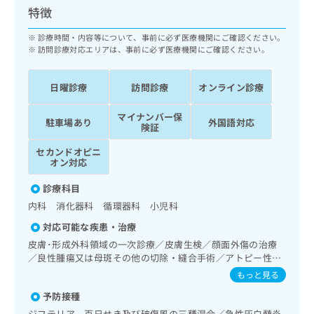
ッ
は
特徴
ク
こ
ナ
診療時間・内容等について、事前に必ず医療機関にご確認ください。
ち
ビ
訪問診療対応エリアは、事前に必ず医療機関にご確認ください。
ら
に
関
広
日曜診療
訪問診療
オンライン診療
す
広
告
る
告
代
マイナンバー保
お
出
駐車場あり
外国語対応
険証
理
問
稿
店
い
の
セカンドオピニ
合
の
オン対応
お
わ
方
問
診療科目
せ
い
は
は
合
内科 消化器科 循環器科 小児科
こ
こ
わ
ち
対応可能な疾患・治療
ち
せ
ら
皮膚･形成外科領域の一次診療／皮膚生検／顔面外傷の治療
ら
は
／良性腫瘍又は母斑その他の切除・縫合手術／アトピー性皮
こ
膚炎の治療／神経･脳血管領域の一次診療／精神科・神経科
こち
もっと見る
ち
広
らは
領域の一次診療／終夜睡眠ポリグラフィー／睡眠障害／認知
広
ら
告
マイ
予防接種
症／呼吸器領域の一次診療／在宅持続陽圧呼吸療法（睡眠時
告
出
ナビ
無呼吸症候群治療）／在宅酸素療法／消化器系領域の一次診
ジフテリア、百日せき及び破傷風の三種混合／急性灰白髄炎