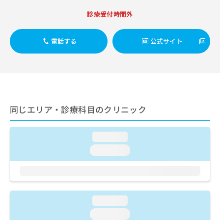
ご了
ら
み
承く
診療受付時間外
は
ださ
こ
無
い。
ち
料
電話する
公式サイト
ら
情
報
拡
掲
充
載
の
情
お
報
申
の
同じエリア・診療科目のクリニック
し
修
込
正
み
は
loading...
は
こ
loading...
こ
ち
ち
ら
ら
そ
の
loading...
他
loading...
の