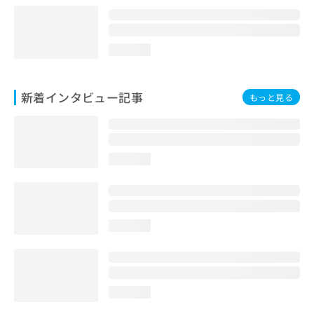
loading...
新着インタビュー記事
もっと見る
loading...
loading...
loading...