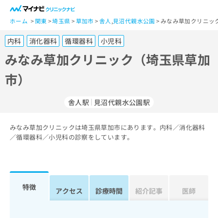
一
般
ホーム
関東
埼玉県
草加市
舎人
,
見沼代親水公園
みなみ草加クリニッ
ユ
内科
消化器科
循環器科
小児科
ー
ザ
みなみ草加クリニック（埼玉県草加
ー
市）
の
方
は
舎人駅
見沼代親水公園駅
こ
ち
みなみ草加クリニックは埼玉県草加市にあります。内科／消化器科
ら
／循環器科／小児科の診察をしています。
医
マ
療
イ
関
ナ
係
ビ
特徴
アクセス
診療時間
紹介記事
医師
者
ク
の
リ
方
ニ