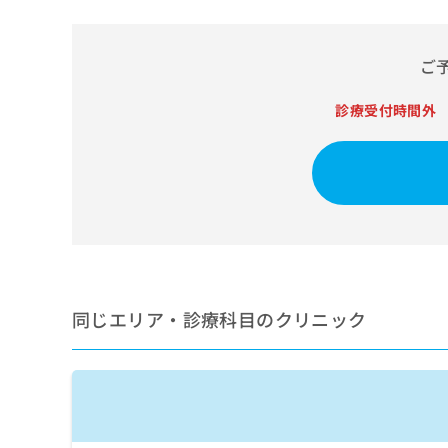
せ
こち
ち
らは
は
マイ
こ
ら
ナビ
ご
ち
クリ
ら
ニッ
クナ
診療受付時間外
広
ビサ
広
資
イト
告
告
への
料
出
出
お問
の
稿
合せ
稿
ご
の
フォ
の
請
お
ーム
お
求
問
とな
問
りま
は
い
い
す。
こ
合
合
クリ
ち
わ
ニッ
わ
同じエリア・診療科目のクリニック
ら
せ
クの
せ
は
予
は
約・
こ
こ
無
症状
ち
ち
のご
料
ら
相談
ら
情
など
報
はで