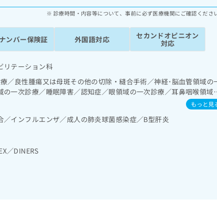
診療時間・内容等について、事前に必ず医療機関にご確認くださ
セカンドオピニオン
ナンバー保険証
外国語対応
対応
ビリテーション科
診療／良性腫瘍又は母斑その他の切除・縫合手術／神経･脳血管領域の
域の一次診療／睡眠障害／認知症／眼領域の一次診療／耳鼻咽喉領域
次診療／在宅持続陽圧呼吸療法（睡眠時無呼吸症候群治療）／在宅酸
もっと見
診療／上部消化管内視鏡検査／下部消化管内視鏡検査／人工肛門の管
合／インフルエンザ／成人の肺炎球菌感染症／B型肝炎
次診療／循環器系領域の一次診療／ホルター型心電図検査／腎･泌尿器
の一次診療／婦人科領域の一次診療／乳腺領域の一次診療／内分泌･
インスリン療法／糖尿病患者教育（食事療法、運動療法、自己血糖測
EX／DINERS
診療／筋・骨格系及び外傷領域の一次診療／小児領域の一次診療／医
／漢方薬の処方／外来における化学療法／在宅における看取り