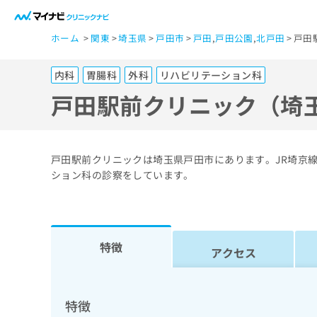
一
ホーム
関東
埼玉県
戸田市
戸田
,
戸田公園
,
北戸田
戸田
般
ユ
内科
胃腸科
外科
リハビリテーション科
ー
ザ
戸田駅前クリニック（埼
ー
の
方
戸田駅前クリニックは埼玉県戸田市にあります。JR埼京
は
ション科の診察をしています。
こ
ち
ら
特徴
アクセス
医
マ
療
イ
ナ
関
特徴
ビ