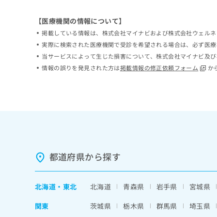
ち
み
ら
は
【医療機関の情報について】
こ
掲載している情報は、株式会社マイナビおよび株式会社ウェルネ
ち
そ
実際に検索された医療機関で受診を希望される場合は、必ず医療
ら
の
当サービスによって生じた損害について、株式会社マイナビ及び
他
情報の誤りを発見された方は
掲載情報の修正依頼フォーム
か
の
お
問
い
合
わ
せ
は
こ
都道府県から探す
ち
ら
北海道
・
東北
北海道
青森県
岩手県
宮城県
関東
茨城県
栃木県
群馬県
埼玉県