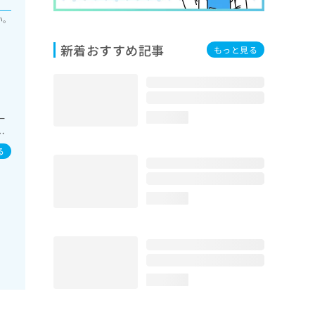
い。
新着おすすめ記事
もっと見る
一
loading...
の
素
る
理
系
代
loading...
定）
療
loading...