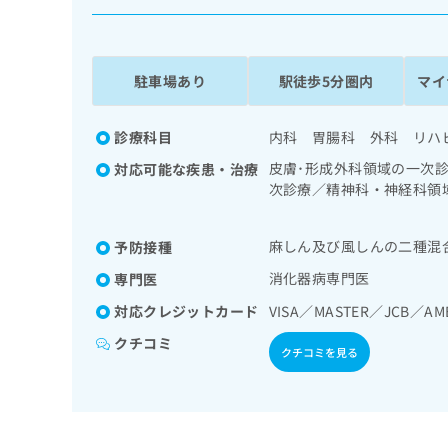
係
ク
者
リ
の
ニ
ッ
方
駐車場あり
駅徒歩5分圏内
マイ
ク
は
ナ
こ
ビ
診療科目
内科 胃腸科 外科 リハ
ち
に
皮膚･形成外科領域の一次
対応可能な疾患・治療
関
ら
次診療／精神科・神経科領
す
一次診療／呼吸器領域の一
る
療法／消化器系領域の一次
お
広
麻しん及び風しんの二種混
予防接種
／肝･胆道・膵臓領域の一
広
問
告
告
領域の一次診療／産科領域
い
消化器病専門医
専門医
出
謝･栄養領域の一次診療／
代
合
対応クレジットカード
VISA／MASTER／JCB／AM
稿
わ
／血液・免疫系領域の一次
理
の
せ
用麻薬によるがん疼痛治療
クチコミ
店
お
クチコミを見る
は
の
問
こ
い
方
ち
合
ら
は
わ
こ