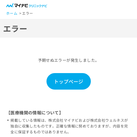
一
般
ホーム
エラー
ユ
エラー
ー
ザ
ー
の
方
予期せぬエラーが発生しました。
は
こ
ち
トップページ
ら
医
マ
療
イ
関
ナ
【医療機関の情報について】
係
ビ
掲載している情報は、株式会社マイナビおよび株式会社ウェルネスが
者
ク
独自に収集したものです。正確な情報に努めておりますが、内容を完
の
リ
全に保証するものではありません。
方
ニ