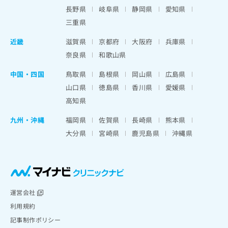
出
稿
クリ
資
長野県
岐阜県
静岡県
愛知県
稿
ニッ
の
料
クナ
三重県
の
お
の
ビサ
お
問
ご
イト
近畿
滋賀県
京都府
大阪府
兵庫県
問
い
請
への
い
奈良県
和歌山県
合
お問
求
合
合せ
わ
は
フォ
わ
中国・四国
鳥取県
島根県
岡山県
広島県
せ
こ
ーム
せ
は
ち
山口県
徳島県
香川県
愛媛県
とな
は
こ
ら
りま
高知県
こ
ち
す。
ち
ら
クリ
九州・沖縄
福岡県
佐賀県
長崎県
熊本県
無
ら
ニッ
料
大分県
宮崎県
鹿児島県
沖縄県
クの
資
情
予
料
報
約・
の
症状
拡
のご
ご
充
相談
請
の
など
求
お
運営会社
はで
は
申
きま
利用規約
こ
せん
し
記事制作ポリシー
ので
ち
込