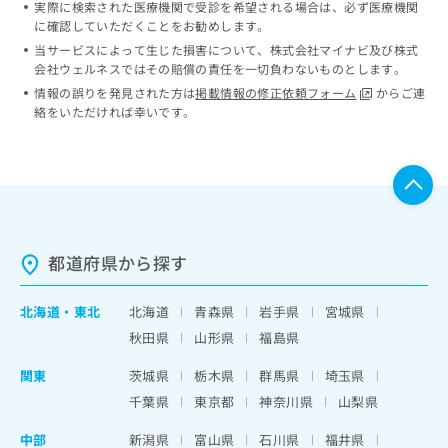
実際に検索された医療機関で受診を希望される場合は、必ず医療機関
ッ
は
に確認していただくことをお勧めします。
ク
こ
ナ
当サービスによって生じた損害について、株式会社マイナビ及び株式
ち
会社ウェルネスではその賠償の責任を一切負わないものとします。
ビ
ら
に
情報の誤りを発見された方は
掲載情報の修正依頼フォーム
からご連
関
絡をいただければ幸いです。
広
す
広
告
る
告
代
お
出
理
問
稿
店
い
の
合
の
お
わ
方
問
都道府県から探す
せ
い
は
は
合
こ
こ
北海道
・
東北
北海道
青森県
岩手県
宮城県
わ
ち
ち
せ
秋田県
山形県
福島県
ら
ら
は
こ
関東
茨城県
栃木県
群馬県
埼玉県
こち
ち
広
千葉県
東京都
神奈川県
山梨県
らは
広
ら
告
マイ
告
出
中部
ナビ
新潟県
富山県
石川県
福井県