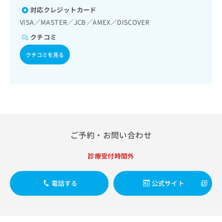
ター型心電図検査／腎･泌尿器系領域の一次診療／尿失禁の
出
稿
クリ
資
対応クレジットカード
治療／更年期障害治療／内分泌･代謝･栄養領域の一次診療／
稿
ニッ
の
料
内分泌機能検査／インスリン療法／糖尿病患者教育（食事療
クナ
VISA／MASTER／JCB／AMEX／DISCOVER
の
お
の
法、運動療法、自己血糖測定）／糖尿病による合併症に対す
ビサ
お
問
ご
クチコミ
イト
る継続的な管理及び指導／血液・免疫系領域の一次診療／エ
問
い
請
への
イズ診療／筋・骨格系及び外傷領域の一次診療／夜尿症の治
い
合
お問
クチコミを見る
求
療／医療用麻薬によるがん疼痛治療／がんに伴う精神症状の
合
合せ
わ
は
ケア／画像診断管理（専ら画像診断を担当する医師による読
フォ
わ
せ
こ
影）／漢方薬の処方／在宅における看取り
ーム
せ
は
ち
とな
は
こ
ら
りま
こ
ち
す。
ち
ら
クリ
無
ら
ニッ
料
クの
ご予約・お問い合わせ
資
情
予
料
報
約・
の
症状
診療受付時間外
拡
のご
ご
充
相談
請
の
など
電話する
公式サイト
求
お
はで
は
申
きま
こ
せん
し
ので
ち
込