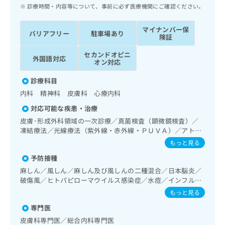
ッ
は
診療時間・内容等について、事前に必ず医療機関にご確認ください。
ク
こ
ナ
ち
マイナンバー保
バリアフリー
駐車場あり
ビ
険証
ら
に
セカンドオピニ
関
外国語対応
広
オン対応
す
広
告
る
告
診療科目
代
お
出
内科 精神科 皮膚科 心療内科
理
問
稿
店
い
の
対応可能な疾患・治療
合
の
お
皮膚･形成外科領域の一次診療／真菌検査（顕微鏡検査）／
わ
方
問
凍結療法／光線療法（紫外線・赤外線・ＰＵＶＡ）／アトピ
せ
い
は
ー性皮膚炎の治療／神経･脳血管領域の一次診療／精神科・
もっと見る
は
合
こ
神経科領域の一次診療／精神療法／心身医学療法／思春期の
こ
わ
予防接種
うつ病又は躁うつ病／睡眠障害／摂食障害（拒食症･過食
ち
ち
せ
症）／神経症性障害（強迫性障害、不安障害、パニック障害
麻しん／風しん／麻しん及び風しんの二種混合／日本脳炎／
ら
ら
は
等）／認知症／心的外傷後ストレス障害（PTSD）／眼領域
破傷風／ヒトパピローマウイルス感染症／水痘／インフルエ
こ
の一次診療／耳鼻咽喉領域の一次診療／純音聴力検査／呼吸
ンザ／成人の肺炎球菌感染症／おたふくかぜ／A型肝炎／B型
もっと見る
こち
器領域の一次診療／在宅持続陽圧呼吸療法（睡眠時無呼吸症
ち
広
肝炎／髄膜炎菌感染症
らは
候群治療）／在宅酸素療法／消化器系領域の一次診療／肝･
広
ら
専門医
告
マイ
胆道・膵臓領域の一次診療／循環器系領域の一次診療／ホル
告
出
皮膚科専門医／総合内科専門医
ナビ