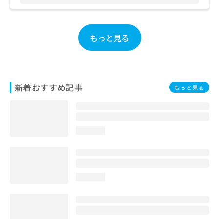
お
問
い
合
もっと見る
わ
せ
は
こ
ち
新着おすすめ記事
もっと見る
ら
loading...
loading...