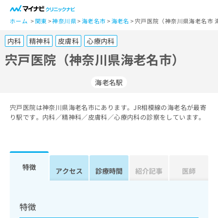
一
般
ホーム
関東
神奈川県
海老名市
海老名
宍戸医院（神奈川県海老名市 
ユ
内科
精神科
皮膚科
心療内科
ー
ザ
宍戸医院（神奈川県海老名市）
ー
の
海老名駅
方
は
こ
宍戸医院は神奈川県海老名市にあります。JR相模線の海老名が最寄
り駅です。内科／精神科／皮膚科／心療内科の診察をしています。
ち
ら
医
マ
療
イ
特徴
アクセス
診療時間
紹介記事
医師
関
ナ
係
ビ
者
ク
の
リ
特徴
方
ニ