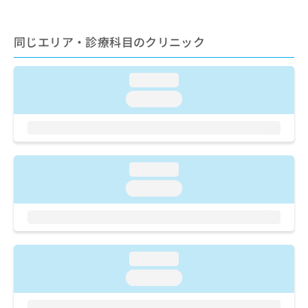
ご了
ら
み
承く
は
ださ
こ
無
い。
同じエリア・診療科目のクリニック
ち
料
ら
情
報
loading...
拡
掲
loading...
充
載
の
情
お
報
申
の
し
修
loading...
込
正
み
loading...
は
は
こ
こ
ち
ち
ら
ら
loading...
そ
の
loading...
他
の