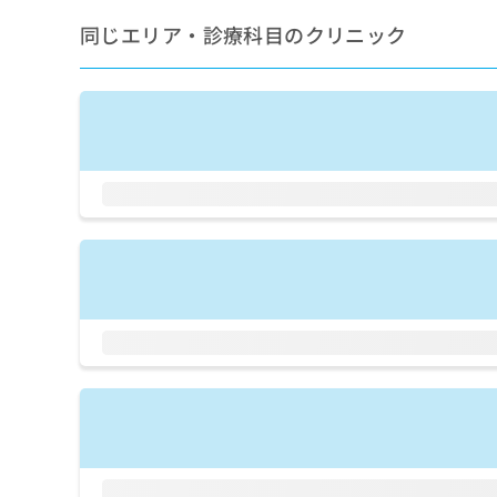
せ
こち
ち
らは
は
同じエリア・診療科目のクリニック
マイ
こ
ら
ナビ
ち
クリ
ら
ニッ
クナ
広
ビサ
広
資
イト
告
告
への
料
出
出
お問
の
稿
合せ
稿
ご
の
フォ
の
請
お
ーム
お
求
問
とな
問
りま
は
い
い
す。
こ
合
合
クリ
ち
わ
ニッ
わ
ら
せ
クの
せ
は
予
は
約・
こ
こ
無
症状
ち
ち
のご
料
ら
相談
ら
情
など
報
はで