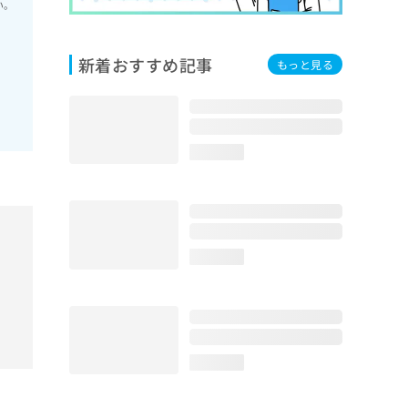
い。
新着おすすめ記事
もっと見る
loading...
loading...
loading...