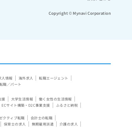
Copyright © Mynavi Corporation
求人情報
海外求人
転職エージェント
転職／パート
支援
大学生活情報
働く女性の生活情報
ECサイト構築・D2C事業支援
ふるさと納税
ゼクティブ転職
会計士の転職
保育士の求人
無期雇用派遣
介護の求人