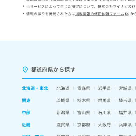
ち
み
当サービスによって生じた損害について、株式会社マイナビ及び
ら
は
情報の誤りを発見された方は
掲載情報の修正依頼フォーム
か
こ
ち
そ
ら
の
他
の
お
問
い
都道府県から探す
合
わ
せ
北海道
・
東北
北海道
青森県
岩手県
宮城県
は
こ
関東
茨城県
栃木県
群馬県
埼玉県
ち
ら
中部
新潟県
富山県
石川県
福井県
近畿
滋賀県
京都府
大阪府
兵庫県