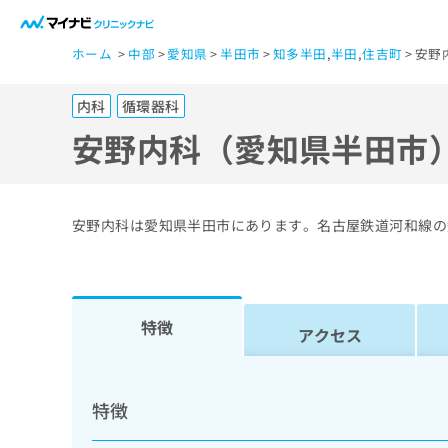
一
ホーム
中部
愛知県
半田市
知多半田
,
半田
,
住吉町
安野
般
ユ
内科
循環器科
ー
ザ
安野内科（愛知県半田市
ー
の
方
安野内科は愛知県半田市にあります。名古屋鉄道河和線の
は
こ
ち
ら
特徴
アクセス
医
マ
療
イ
特徴
ナ
関
ビ