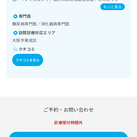
出
稿
クリ
資
の一次診療／乳腺領域の一次診療／内分泌･代謝･栄養領域の
／B型肝炎
もっと見る
稿
ニッ
の
料
一次診療／内分泌機能検査／インスリン療法／糖尿病患者教
クナ
の
お
育（食事療法、運動療法、自己血糖測定）／糖尿病による合
の
専門医
ビサ
お
問
併症に対する継続的な管理及び指導／血液・免疫系領域の一
ご
イト
糖尿病専門医／消化器病専門医
問
い
次診療／筋・骨格系及び外傷領域の一次診療／義肢装具の作
請
への
い
訪問診療対応エリア
成及び評価／運動器リハビリテーション／廃用症候群リハビ
合
お問
求
合
リテーション／硬膜外麻酔／神経ブロック
合せ
わ
は
大阪市東成区
フォ
わ
せ
こ
クチコミ
ーム
せ
は
ち
とな
は
こ
ら
りま
クチコミを見る
こ
ち
す。
ち
ら
クリ
無
ら
ニッ
料
クの
資
情
予
料
報
約・
の
症状
拡
のご
ご
充
相談
請
ご予約・お問い合わせ
の
など
求
お
はで
は
申
きま
診療受付時間外
こ
せん
し
ので
ち
込