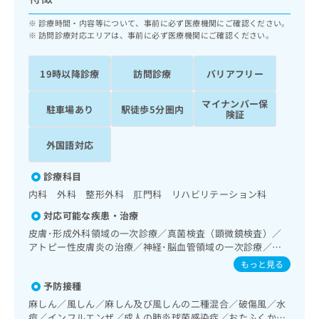
ッ
は
ク
診療時間・内容等について、事前に必ず医療機関にご確認ください。
こ
ナ
訪問診療対応エリアは、事前に必ず医療機関にご確認ください。
ち
ビ
ら
に
19時以降診療
訪問診療
バリアフリー
関
広
す
広
告
マイナンバー保
る
駐車場あり
駅徒歩5分圏内
告
険証
代
お
出
理
問
稿
外国語対応
店
い
の
合
の
お
診療科目
わ
方
問
せ
内科 外科 整形外科 肛門科 リハビリテーション科
い
は
は
合
こ
対応可能な疾患・治療
こ
わ
ち
皮膚･形成外科領域の一次診療／真菌検査（顕微鏡検査）／
ち
せ
ら
アトピー性皮膚炎の治療／神経･脳血管領域の一次診療／心
ら
は
身医学療法／睡眠障害／認知症／耳鼻咽喉領域の一次診療／
もっと見る
こ
呼吸器領域の一次診療／在宅持続陽圧呼吸療法（睡眠時無呼
こち
ち
広
予防接種
吸症候群治療）／在宅酸素療法／消化器系領域の一次診療／
らは
広
ら
告
マイ
人工肛門の管理／肝･胆道・膵臓領域の一次診療／循環器系
麻しん／風しん／麻しん及び風しんの二種混合／破傷風／水
告
出
ナビ
領域の一次診療／ホルター型心電図検査／腎･泌尿器系領域
痘／インフルエンザ／成人の肺炎球菌感染症／おたふくかぜ