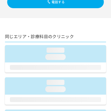
ご了
ら
電話する
み
承く
は
ださ
こ
無
い。
ち
料
ら
情
報
拡
掲
同じエリア・診療科目のクリニック
充
載
の
情
お
報
loading...
申
の
loading...
し
修
込
正
み
は
は
こ
こ
ち
loading...
ち
ら
ら
loading...
そ
の
他
の