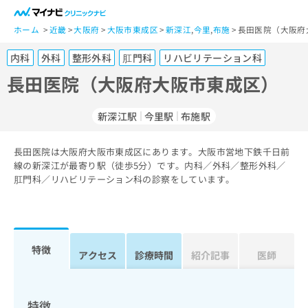
一
般
ホーム
近畿
大阪府
大阪市東成区
新深江
,
今里
,
布施
長田医院（大阪府
ユ
内科
外科
整形外科
肛門科
リハビリテーション科
ー
ザ
長田医院（大阪府大阪市東成区）
ー
の
新深江駅
今里駅
布施駅
方
は
こ
長田医院は大阪府大阪市東成区にあります。大阪市営地下鉄千日前
線の新深江が最寄り駅（徒歩5分）です。内科／外科／整形外科／
ち
肛門科／リハビリテーション科の診察をしています。
ら
医
マ
療
イ
関
ナ
特徴
アクセス
診療時間
紹介記事
医師
係
ビ
者
ク
の
リ
方
ニ
特徴