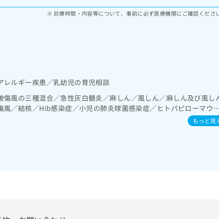
診療時間・内容等について、事前に必ず医療機関にご確認くださ
アレルギー疾患／乳幼児の育児相談
破傷風の三種混合／急性灰白髄炎／麻しん／風しん／麻しん及び風し
傷風／結核／Hib感染症／小児の肺炎球菌感染症／ヒトパピローマウ
ルエンザ／成人の肺炎球菌感染症／おたふくかぜ／A型肝炎／B型肝炎
もっと見