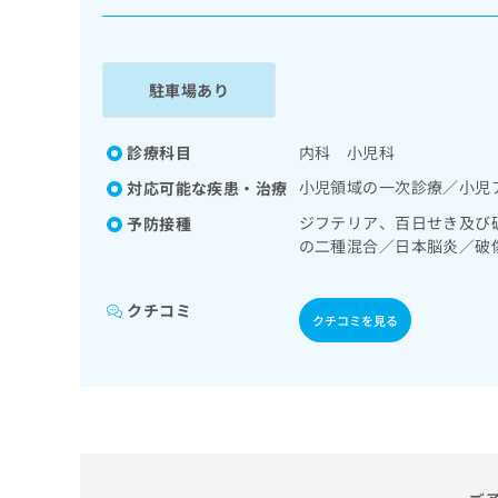
係
ク
者
リ
の
ニ
ッ
方
駐車場あり
ク
は
ナ
こ
ビ
診療科目
内科 小児科
ち
に
小児領域の一次診療／小児
対応可能な疾患・治療
関
ら
す
ジフテリア、百日せき及び
予防接種
る
の二種混合／日本脳炎／破
お
ルス感染症／水痘／インフ
広
広
問
ロタウイルス感染症
告
告
い
クチコミ
クチコミを見る
出
代
合
稿
わ
理
の
せ
店
お
は
の
問
こ
い
方
ち
合
ら
は
わ
こ