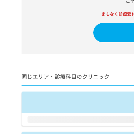
ご
せ
こち
ち
らは
は
マイ
こ
まもなく診療受
ら
ナビ
ち
クリ
ら
ニッ
クナ
広
ビサ
広
資
イト
告
告
への
料
出
出
お問
の
稿
合せ
稿
ご
の
フォ
の
請
お
ーム
お
求
問
とな
同じエリア・診療科目のクリニック
問
りま
は
い
い
す。
こ
合
合
クリ
ち
わ
ニッ
わ
ら
せ
クの
せ
は
予
は
約・
こ
こ
無
症状
ち
ち
のご
料
ら
相談
ら
情
など
報
はで