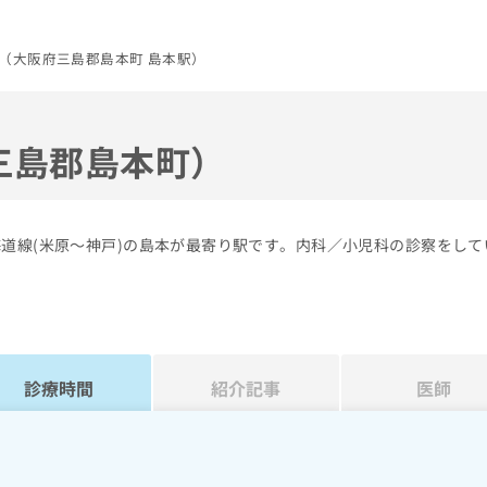
（大阪府三島郡島本町 島本駅）
三島郡島本町）
海道線(米原～神戸)の島本が最寄り駅です。内科／小児科の診察をして
診療時間
紹介記事
医師