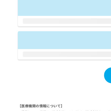
拡
資
きま
充
料
せん
の
ので
の
ご了
お
ご
承く
申
請
ださ
し
求
い。
込
は
み
こ
は
ち
こ
ら
ち
ら
無
料
掲
情
載
報
情
拡
報
充
の
の
修
お
正
申
は
し
【医療機関の情報について】
こ
込