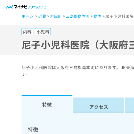
一
ホーム
近畿
大阪府
三島郡島本町
島本
尼子小児科医院
般
ユ
内科
小児科
ー
ザ
尼子小児科医院（大阪府
ー
の
方
尼子小児科医院は大阪府三島郡島本町にあります。JR東
は
す。
こ
ち
ら
特徴
アクセス
医
マ
療
イ
ナ
関
特徴
ビ