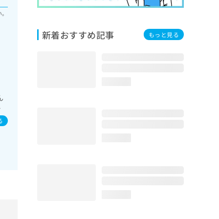
い。
新着おすすめ記事
もっと見る
loading...
ん
イ
／
る
loading...
loading...