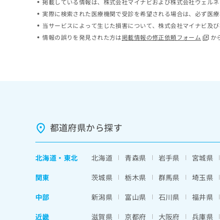
掲載している情報は、株式会社マイナビおよび株式会社ウェルネ
ち
み
実際に検索された医療機関で受診を希望される場合は、必ず医療
ら
は
当サービスによって生じた損害について、株式会社マイナビ及び
こ
情報の誤りを発見された方は
掲載情報の修正依頼フォーム
か
ち
そ
ら
の
他
の
お
問
い
合
わ
都道府県から探す
せ
は
こ
北海道
・
東北
北海道
青森県
岩手県
宮城県
ち
ら
関東
茨城県
栃木県
群馬県
埼玉県
中部
新潟県
富山県
石川県
福井県
近畿
滋賀県
京都府
大阪府
兵庫県