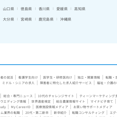
山口県
徳島県
香川県
愛媛県
高知県
大分県
宮崎県
鹿児島県
沖縄県
験者の就活
看護学生向け
医学生・研修医向け
独立・開業情報
転職・
ミドル・シニアの求人
障害者に特化した求人紹介サービス
福祉・介護の
総合・専門ニュース
10代のチャレンジサイト
ティーンマーケティング
ウエディング情報
世界遺産検定
総合農業情報サイト
マイナビ子育て
tudy
My CareerID
医療施設情報メディア
お買い物サポートメディア
ーム業界の転職
20代・第二新卒
新卒紹介
転職コンサルティング
エグ