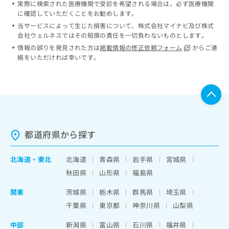
実際に検索された医療機関で受診を希望される場合は、必ず医療機関
ッ
は
に確認していただくことをお勧めします。
ク
こ
ナ
当サービスによって生じた損害について、株式会社マイナビ及び株式
ち
会社ウェルネスではその賠償の責任を一切負わないものとします。
ビ
ら
に
情報の誤りを発見された方は
掲載情報の修正依頼フォーム
からご連
関
絡をいただければ幸いです。
広
す
広
告
る
告
代
お
出
理
問
稿
店
い
の
合
の
お
わ
方
問
都道府県から探す
せ
い
は
は
合
こ
こ
北海道
・
東北
北海道
青森県
岩手県
宮城県
わ
ち
ち
せ
秋田県
山形県
福島県
ら
ら
は
こ
関東
茨城県
栃木県
群馬県
埼玉県
こち
ち
広
千葉県
東京都
神奈川県
山梨県
らは
広
ら
告
マイ
告
出
中部
ナビ
新潟県
富山県
石川県
福井県