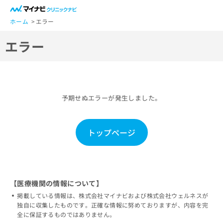
一
般
ホーム
エラー
ユ
エラー
ー
ザ
ー
の
方
予期せぬエラーが発生しました。
は
こ
ち
トップページ
ら
医
マ
療
イ
関
ナ
【医療機関の情報について】
係
ビ
掲載している情報は、株式会社マイナビおよび株式会社ウェルネスが
者
ク
独自に収集したものです。正確な情報に努めておりますが、内容を完
の
リ
全に保証するものではありません。
方
ニ