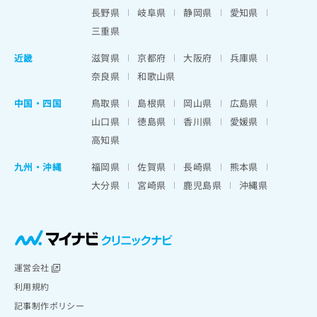
出
稿
クリ
資
長野県
岐阜県
静岡県
愛知県
稿
ニッ
の
料
クナ
三重県
の
お
の
ビサ
お
問
ご
イト
近畿
滋賀県
京都府
大阪府
兵庫県
問
い
請
への
い
奈良県
和歌山県
合
お問
求
合
合せ
わ
は
フォ
わ
中国・四国
鳥取県
島根県
岡山県
広島県
せ
こ
ーム
せ
は
ち
山口県
徳島県
香川県
愛媛県
とな
は
こ
ら
りま
高知県
こ
ち
す。
ち
ら
クリ
九州・沖縄
福岡県
佐賀県
長崎県
熊本県
無
ら
ニッ
料
大分県
宮崎県
鹿児島県
沖縄県
クの
資
情
予
料
報
約・
の
症状
拡
のご
ご
充
相談
請
の
など
求
お
運営会社
はで
は
申
きま
利用規約
こ
せん
し
記事制作ポリシー
ので
ち
込