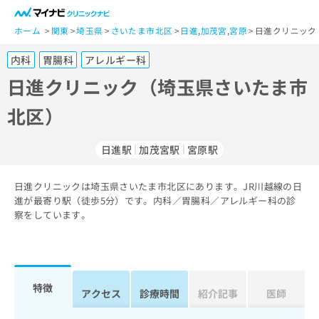
一
般
ホーム
関東
埼玉県
さいたま市北区
日進
,
加茂宮
,
宮原
日進クリニック
ユ
内科
胃腸科
アレルギー科
ー
ザ
日進クリニック（埼玉県さいたま市
ー
北区）
の
方
は
日進駅
加茂宮駅
宮原駅
こ
ち
日進クリニックは埼玉県さいたま市北区にあります。JR川越線の日
ら
進が最寄り駅（徒歩5分）です。内科／胃腸科／アレルギー科の診
察をしています。
医
マ
療
イ
関
ナ
係
ビ
者
ク
特徴
アクセス
診療時間
紹介記事
医師
の
リ
方
ニ