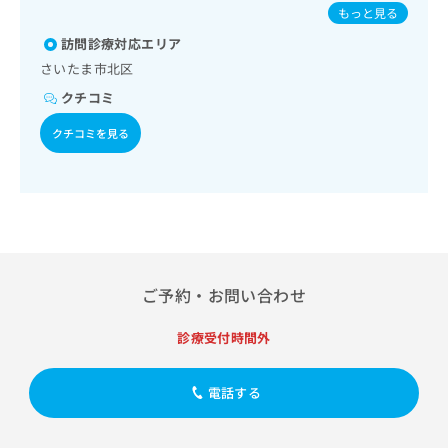
次診療／漢方薬の処方
出
／結核／Hib感染症／小児の肺炎球菌感染症／水痘／インフ
稿
クリ
資
もっと見る
稿
ニッ
ルエンザ／成人の肺炎球菌感染症／おたふくかぜ／A型肝炎
の
料
クナ
訪問診療対応エリア
の
／B型肝炎／狂犬病／ロタウイルス感染症
お
の
ビサ
お
問
さいたま市北区
ご
イト
問
い
請
への
クチコミ
い
合
お問
求
合
合せ
わ
は
クチコミを見る
フォ
わ
せ
こ
ーム
せ
は
ち
とな
は
こ
ら
りま
こ
ち
す。
ち
ら
クリ
無
ら
ニッ
料
クの
資
情
予
ご予約・お問い合わせ
料
報
約・
の
症状
拡
のご
ご
充
診療受付時間外
相談
請
の
など
求
お
はで
電話する
は
申
きま
こ
せん
し
ので
ち
込