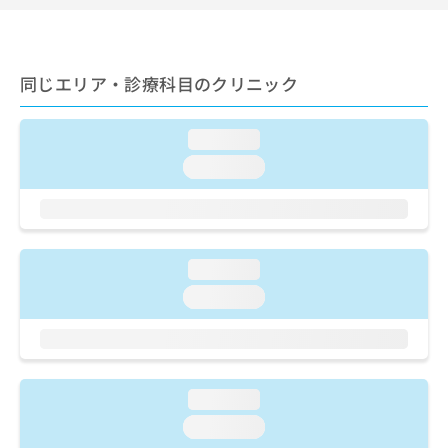
ご了
ら
み
承く
は
ださ
こ
無
い。
ち
料
同じエリア・診療科目のクリニック
ら
情
報
拡
掲
loading...
充
載
loading...
の
情
お
報
申
の
し
修
込
正
loading...
み
は
は
こ
loading...
こ
ち
ち
ら
ら
そ
loading...
の
他
loading...
の