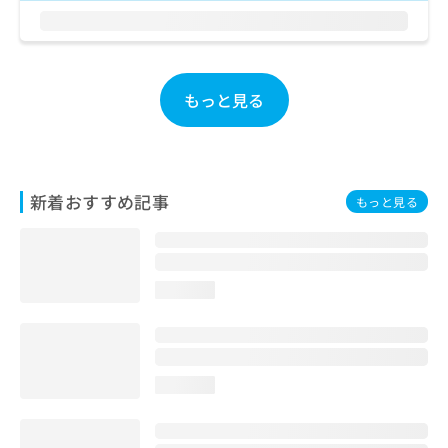
お
問
い
合
わ
もっと見る
せ
は
こ
ち
ら
新着おすすめ記事
もっと見る
loading...
loading...