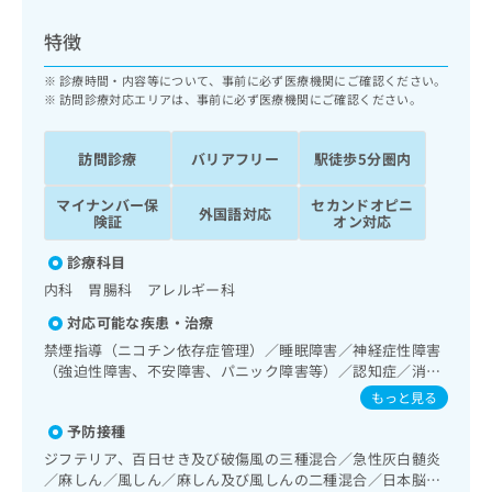
ッ
は
ク
こ
特徴
ナ
ち
ビ
診療時間・内容等について、事前に必ず医療機関にご確認ください。
ら
に
訪問診療対応エリアは、事前に必ず医療機関にご確認ください。
関
広
す
広
告
訪問診療
バリアフリー
駅徒歩5分圏内
る
告
代
お
出
マイナンバー保
セカンドオピニ
理
問
稿
外国語対応
険証
オン対応
店
い
の
合
の
お
診療科目
わ
方
問
内科 胃腸科 アレルギー科
せ
い
は
は
合
対応可能な疾患・治療
こ
こ
わ
禁煙指導（ニコチン依存症管理）／睡眠障害／神経症性障害
ち
ち
せ
（強迫性障害、不安障害、パニック障害等）／認知症／消化
ら
ら
は
器系領域の一次診療／上部消化管内視鏡検査／循環器系領域
もっと見る
こ
の一次診療／ホルター型心電図検査／尿失禁の治療／更年期
こち
予防接種
ち
障害治療／内分泌機能検査／インスリン療法／糖尿病患者教
広
らは
広
ら
育（食事療法、運動療法、自己血糖測定）／糖尿病による合
告
ジフテリア、百日せき及び破傷風の三種混合／急性灰白髄炎
マイ
併症に対する継続的な管理及び指導／血液・免疫系領域の一
告
出
／麻しん／風しん／麻しん及び風しんの二種混合／日本脳炎
ナビ