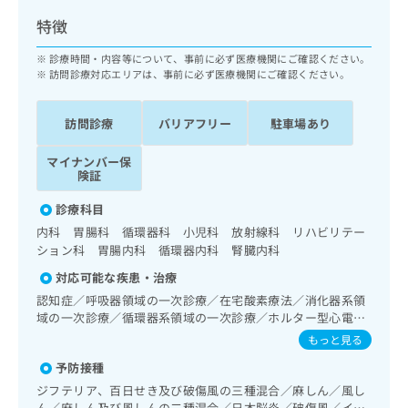
ッ
は
特徴
ク
こ
ナ
ち
診療時間・内容等について、事前に必ず医療機関にご確認ください。
ビ
ら
訪問診療対応エリアは、事前に必ず医療機関にご確認ください。
に
関
広
す
広
訪問診療
バリアフリー
駐車場あり
告
る
告
代
お
出
マイナンバー保
理
問
険証
稿
店
い
の
診療科目
合
の
お
わ
方
問
内科 胃腸科 循環器科 小児科 放射線科 リハビリテー
せ
い
ション科 胃腸内科 循環器内科 腎臓内科
は
は
合
こ
対応可能な疾患・治療
こ
わ
ち
認知症／呼吸器領域の一次診療／在宅酸素療法／消化器系領
ち
せ
ら
域の一次診療／循環器系領域の一次診療／ホルター型心電図
ら
は
検査／腎･泌尿器系領域の一次診療／内分泌･代謝･栄養領域
こ
もっと見る
の一次診療／内分泌機能検査／インスリン療法／糖尿病患者
こち
ち
広
予防接種
らは
教育（食事療法、運動療法、自己血糖測定）／糖尿病による
広
ら
告
マイ
合併症に対する継続的な管理及び指導／血液・免疫系領域の
ジフテリア、百日せき及び破傷風の三種混合／麻しん／風し
告
出
ナビ
一次診療／筋・骨格系及び外傷領域の一次診療／義肢装具の
ん／麻しん及び風しんの二種混合／日本脳炎／破傷風／イン