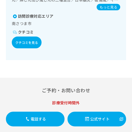
出
稿
クリ
資
作成及び評価／医療用麻薬によるがん疼痛治療／漢方薬の処
フルエンザ／成人の肺炎球菌感染症／おたふくかぜ
もっと見る
稿
ニッ
の
料
方
クナ
の
お
の
訪問診療対応エリア
ビサ
お
問
ご
イト
南さつま市
問
い
請
への
い
合
クチコミ
お問
求
合
合せ
わ
は
フォ
クチコミを見る
わ
せ
こ
ーム
せ
は
ち
とな
は
こ
ら
りま
こ
ち
す。
ち
ら
クリ
無
ら
ニッ
料
クの
資
情
予
料
報
約・
ご予約・お問い合わせ
の
症状
拡
のご
ご
充
相談
診療受付時間外
請
の
など
求
お
はで
は
申
きま
電話する
公式サイト
こ
せん
し
ので
ち
込