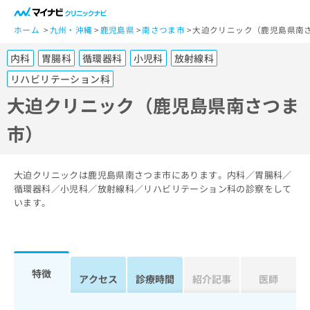
一
般
ホーム
九州・沖縄
鹿児島県
南さつま市
大迫クリニック（鹿児島県南
ユ
内科
胃腸科
循環器科
小児科
放射線科
ー
ザ
リハビリテーション科
ー
大迫クリニック（鹿児島県南さつま
の
方
市）
は
こ
ち
大迫クリニックは鹿児島県南さつま市にあります。内科／胃腸科／
ら
循環器科／小児科／放射線科／リハビリテーション科の診察をして
います。
医
マ
療
イ
関
ナ
係
ビ
特徴
者
ク
アクセス
診療時間
紹介記事
医師
の
リ
方
ニ