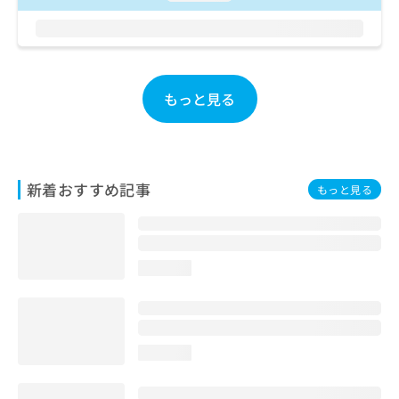
お
問
い
合
わ
もっと見る
せ
は
こ
ち
ら
新着おすすめ記事
もっと見る
loading...
loading...