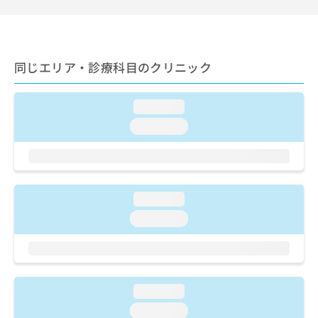
ご了
ら
み
承く
は
ださ
こ
無
い。
ち
料
ら
同じエリア・診療科目のクリニック
情
報
拡
掲
loading...
充
載
の
情
loading...
お
報
申
の
し
修
込
正
み
は
loading...
は
こ
loading...
こ
ち
ち
ら
ら
そ
の
loading...
他
loading...
の