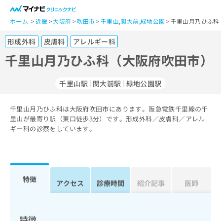
一
般
ホーム
近畿
大阪府
吹田市
千里山
,
関大前
,
緑地公園
千里山月乃ひふ科
ユ
形成外科
皮膚科
アレルギー科
ー
ザ
千里山月乃ひふ科（大阪府吹田市）
ー
の
千里山駅
関大前駅
緑地公園駅
方
は
こ
千里山月乃ひふ科は大阪府吹田市にあります。阪急電鉄千里線の千
里山が最寄り駅（東口徒歩3分）です。形成外科／皮膚科／アレル
ち
ギー科の診察をしています。
ら
医
マ
療
イ
関
ナ
特徴
アクセス
診療時間
紹介記事
医師
係
ビ
者
ク
の
リ
方
ニ
特徴