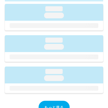
ご了
ら
み
承く
は
loading...
ださ
こ
無
い。
loading...
ち
料
ら
情
報
拡
掲
充
載
loading...
の
情
お
loading...
報
申
の
し
修
込
正
み
は
は
こ
loading...
こ
ち
loading...
ち
ら
ら
そ
の
他
の
もっと見る