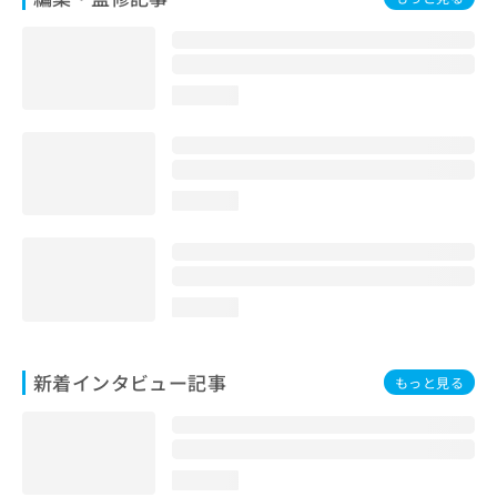
loading...
loading...
loading...
新着インタビュー記事
もっと見る
loading...