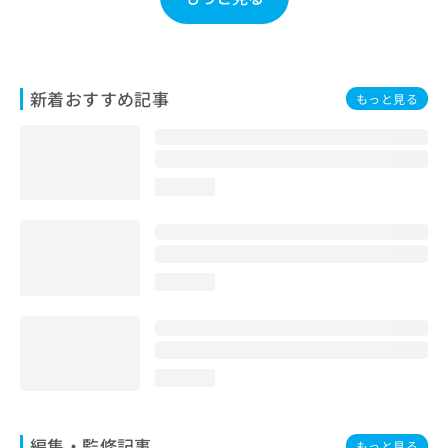
お
問
い
合
わ
新着おすすめ記事
もっと見る
せ
は
こ
ち
loading...
ら
loading...
loading...
編集・監修記事
もっと見る