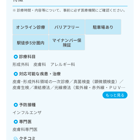
ッ
は
ク
診療時間・内容等について、事前に必ず医療機関にご確認ください。
こ
ナ
ち
ビ
ら
オンライン診療
バリアフリー
駐車場あり
に
関
広
マイナンバー保
す
広
駅徒歩5分圏内
告
険証
る
告
代
お
出
診療科目
理
問
稿
形成外科 皮膚科 アレルギー科
店
い
の
合
の
お
対応可能な疾患・治療
わ
方
問
皮膚･形成外科領域の一次診療／真菌検査（顕微鏡検査）／
せ
い
は
皮膚生検／凍結療法／光線療法（紫外線・赤外線・ＰＵＶ
は
合
こ
Ａ）／顔面外傷の治療／良性腫瘍又は母斑その他の切除・縫
もっと見る
こ
わ
合手術／アトピー性皮膚炎の治療／アレルギーの減感作療法
ち
ち
せ
予防接種
／漢方薬の処方
ら
ら
は
インフルエンザ
こ
こち
専門医
ち
広
らは
広
ら
皮膚科専門医
告
マイ
告
出
ナビ
クチコミ