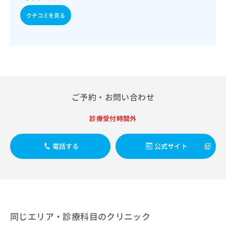
出
稿
クリ
資
稿
ニッ
の
クチコミを見る
料
クナ
の
お
の
ビサ
お
問
ご
イト
問
い
請
への
い
合
お問
求
合
合せ
わ
は
フォ
わ
せ
こ
ーム
せ
は
ち
とな
は
こ
ご予約・お問い合わせ
ら
りま
こ
ち
す。
ち
ら
クリ
診療受付時間外
無
ら
ニッ
料
クの
資
情
予
電話する
公式サイト
料
報
約・
の
症状
拡
のご
ご
充
相談
請
の
など
求
お
はで
は
申
きま
こ
せん
し
同じエリア・診療科目のクリニック
ので
ち
込