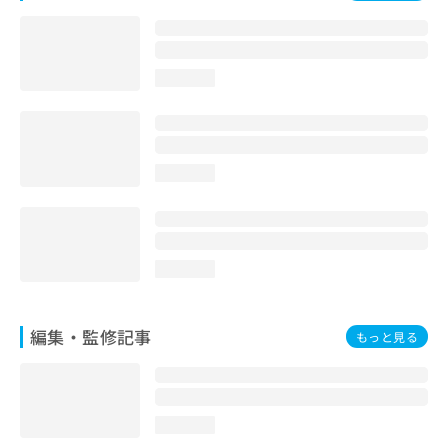
お
問
い
合
loading...
わ
せ
は
こ
ち
loading...
ら
loading...
編集・監修記事
もっと見る
loading...