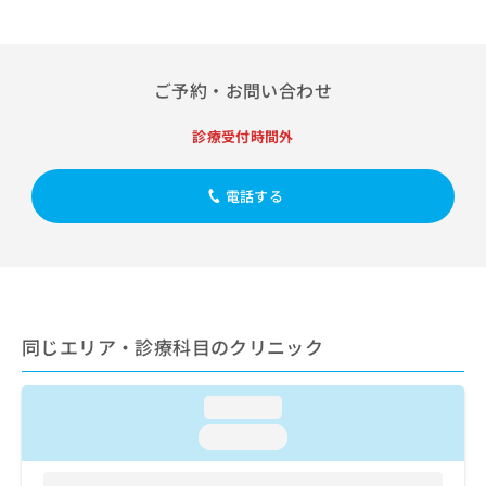
出
稿
クリ
資
稿
ニッ
の
料
クナ
の
お
の
ビサ
お
問
ご
イト
ご予約・お問い合わせ
問
い
請
への
い
合
お問
求
合
診療受付時間外
合せ
わ
は
フォ
わ
せ
こ
ーム
せ
は
ち
とな
電話する
は
こ
ら
りま
こ
ち
す。
ち
ら
クリ
無
ら
ニッ
料
クの
資
情
予
料
報
約・
の
症状
同じエリア・診療科目のクリニック
拡
のご
ご
充
相談
請
の
など
求
loading...
お
はで
は
申
きま
loading...
こ
せん
し
ので
ち
込