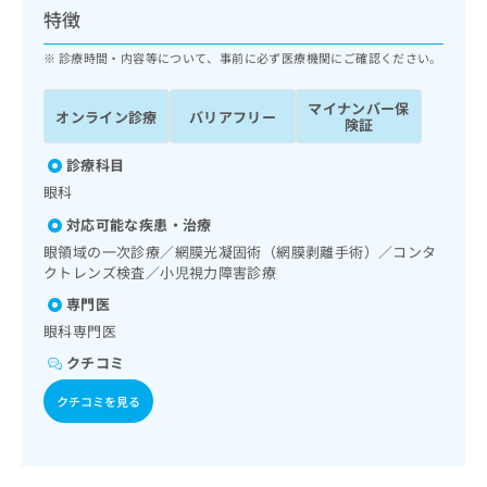
ッ
は
特徴
ク
こ
ナ
診療時間・内容等について、事前に必ず医療機関にご確認ください。
ち
ビ
ら
に
マイナンバー保
オンライン診療
バリアフリー
関
険証
広
す
広
告
る
診療科目
告
代
お
出
眼科
理
問
稿
対応可能な疾患・治療
店
い
の
合
の
眼領域の一次診療／網膜光凝固術（網膜剥離手術）／コンタ
お
わ
クトレンズ検査／小児視力障害診療
方
問
せ
い
は
専門医
は
合
こ
眼科専門医
こ
わ
ち
ち
せ
クチコミ
ら
ら
は
クチコミを見る
こ
こち
ち
広
らは
広
ら
告
マイ
告
出
ナビ