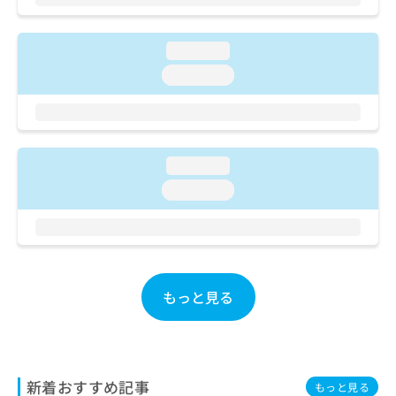
ご了
ら
み
承く
は
ださ
こ
無
い。
loading...
ち
料
loading...
ら
情
報
拡
掲
充
載
の
情
loading...
お
報
申
loading...
の
し
修
込
正
み
は
は
こ
こ
ち
ち
もっと見る
ら
ら
そ
の
他
新着おすすめ記事
もっと見る
の