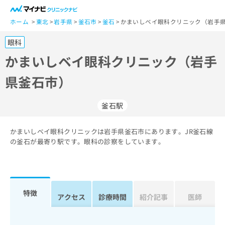
一
般
ホーム
東北
岩手県
釜石市
釜石
かまいしベイ眼科クリニック（岩手県
ユ
眼科
ー
ザ
かまいしベイ眼科クリニック（岩手
ー
県釜石市）
の
方
は
釜石駅
こ
ち
かまいしベイ眼科クリニックは岩手県釜石市にあります。JR釜石線
ら
の釜石が最寄り駅です。眼科の診察をしています。
医
マ
療
イ
関
ナ
係
ビ
特徴
アクセス
診療時間
紹介記事
医師
者
ク
の
リ
方
ニ