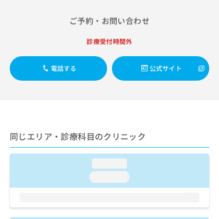
出
稿
クリ
資
稿
ニッ
の
料
ご予約・お問い合わせ
クナ
の
お
の
ビサ
お
問
ご
イト
診療受付時間外
問
い
請
への
い
合
お問
求
合
合せ
わ
は
電話する
公式サイト
フォ
わ
せ
こ
ーム
せ
は
ち
とな
は
こ
ら
りま
こ
ち
す。
ち
ら
クリ
無
ら
ニッ
料
クの
資
同じエリア・診療科目のクリニック
情
予
料
報
約・
の
症状
拡
のご
loading...
ご
充
相談
請
の
loading...
など
求
お
はで
は
申
きま
こ
せん
し
ので
ち
込