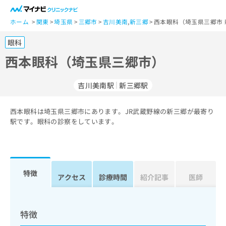
一
般
ホーム
関東
埼玉県
三郷市
吉川美南
,
新三郷
西本眼科（埼玉県三郷市 
ユ
眼科
ー
ザ
西本眼科（埼玉県三郷市）
ー
の
吉川美南駅
新三郷駅
方
は
こ
西本眼科は埼玉県三郷市にあります。JR武蔵野線の新三郷が最寄り
駅です。眼科の診察をしています。
ち
ら
医
マ
療
イ
特徴
アクセス
診療時間
紹介記事
医師
関
ナ
係
ビ
者
ク
の
リ
特徴
方
ニ