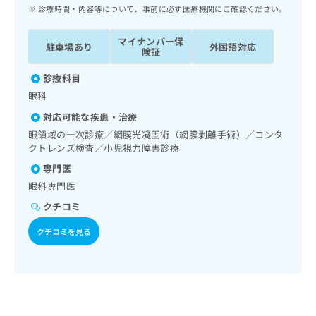
ッ
は
診療時間・内容等について、事前に必ず医療機関にご確認ください。
ク
こ
ナ
ち
マイナンバー保
駐車場あり
外国語対応
ビ
険証
ら
に
関
診療科目
広
す
広
眼科
告
る
告
代
対応可能な疾患・治療
お
出
理
問
眼領域の一次診療／網膜光凝固術（網膜剥離手術）／コンタ
稿
店
クトレンズ検査／小児視力障害診療
い
の
合
の
お
専門医
わ
方
問
眼科専門医
せ
い
は
は
クチコミ
合
こ
こ
わ
ち
クチコミを見る
ち
せ
ら
ら
は
こ
こち
ち
広
らは
広
ら
告
マイ
告
出
ナビ