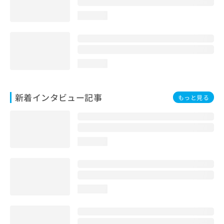
loading...
loading...
新着インタビュー記事
もっと見る
loading...
loading...