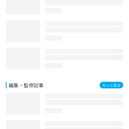
お
問
loading...
い
合
わ
せ
は
loading...
こ
ち
ら
loading...
編集・監修記事
もっと見る
loading...