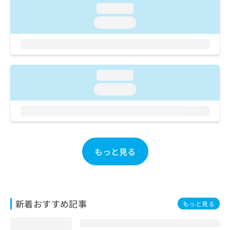
ご了
ら
み
loading...
承く
は
ださ
loading...
こ
無
い。
ち
料
ら
情
報
拡
掲
loading...
充
載
の
loading...
情
お
報
申
の
し
修
込
正
み
は
もっと見る
は
こ
こ
ち
ち
ら
ら
そ
新着おすすめ記事
もっと見る
の
他
の