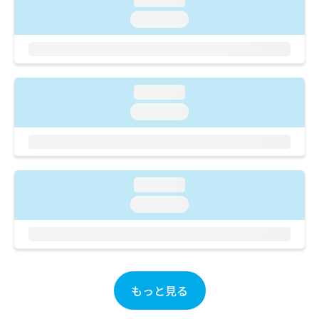
ご了
ら
み
承く
loading...
は
ださ
こ
無
い。
ち
料
ら
情
報
loading...
拡
掲
充
載
loading...
の
情
お
報
申
の
し
修
込
正
loading...
み
は
loading...
は
こ
こ
ち
ち
ら
ら
そ
の
もっと見る
他
の