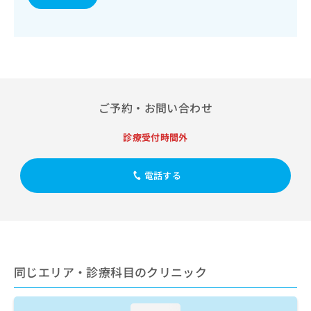
出
稿
クリ
資
稿
ニッ
の
料
クナ
の
お
の
ビサ
お
問
ご
イト
問
い
請
への
い
合
お問
求
合
合せ
わ
は
フォ
わ
せ
こ
ご予約・お問い合わせ
ーム
せ
は
ち
とな
は
こ
ら
りま
診療受付時間外
こ
ち
す。
ち
ら
クリ
無
ら
ニッ
電話する
料
クの
資
情
予
料
報
約・
の
症状
拡
のご
ご
充
相談
請
の
など
求
お
はで
同じエリア・診療科目のクリニック
は
申
きま
こ
せん
し
ので
ち
込
loading...