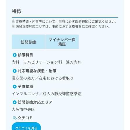
ッ
は
ク
こ
特徴
ナ
ち
ビ
診療時間・内容等について、事前に必ず医療機関にご確認ください。
ら
に
訪問診療対応エリアは、事前に必ず医療機関にご確認ください。
関
広
す
広
マイナンバー保
告
訪問診療
る
険証
告
代
お
出
理
診療科目
問
稿
店
い
の
内科 リハビリテーション科 漢方内科
合
の
お
対応可能な疾患・治療
わ
方
問
漢方薬の処方／在宅における看取り
せ
い
は
は
合
こ
予防接種
こ
わ
ち
インフルエンザ／成人の肺炎球菌感染症
ち
せ
ら
ら
訪問診療対応エリア
は
こ
大阪市中央区
こち
ち
広
らは
クチコミ
広
ら
告
マイ
告
出
ナビ
クチコミを見る