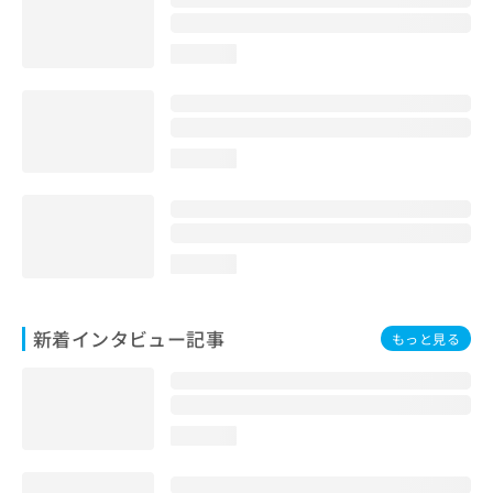
loading...
loading...
loading...
新着インタビュー記事
もっと見る
loading...