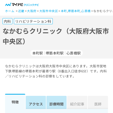
一
般
ホーム
近畿
大阪府
大阪市中央区
本町
,
堺筋本町
,
心斎橋
なかむらクリ
ユ
内科
リハビリテーション科
ー
ザ
なかむらクリニック（大阪府大阪市
ー
中央区）
の
方
は
本町駅
堺筋本町駅
心斎橋駅
こ
ち
なかむらクリニックは大阪府大阪市中央区にあります。大阪市営地
ら
下鉄堺筋線の堺筋本町が最寄り駅（8番出入口徒歩6分）です。内科
／リハビリテーション科の診察をしています。
医
マ
療
イ
関
ナ
係
ビ
者
ク
特徴
アクセス
診療時間
紹介記事
医師
の
リ
方
ニ