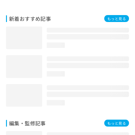
お
問
い
新着おすすめ記事
もっと見る
合
わ
せ
は
loading...
こ
ち
ら
loading...
loading...
編集・監修記事
もっと見る