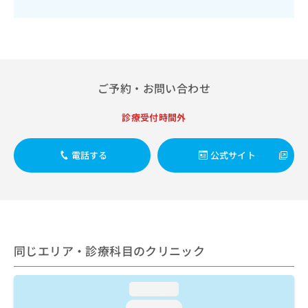
出
稿
クリ
資
稿
ニッ
の
料
クナ
の
お
の
ビサ
お
問
ご
イト
問
い
請
への
い
合
お問
求
合
ご予約・お問い合わせ
合せ
わ
は
フォ
わ
せ
こ
ーム
せ
は
診療受付時間外
ち
とな
は
こ
ら
りま
こ
ち
す。
ち
電話する
公式サイト
ら
クリ
無
ら
ニッ
料
クの
資
情
予
料
報
約・
の
症状
拡
のご
ご
充
相談
請
の
同じエリア・診療科目のクリニック
など
求
お
はで
は
申
きま
こ
せん
し
loading...
ので
ち
込