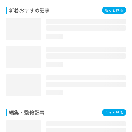
お
新着おすすめ記事
問
もっと見る
い
合
わ
せ
loading...
は
こ
ち
ら
loading...
loading...
編集・監修記事
もっと見る