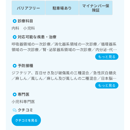
ッ
は
マイナンバー保
バリアフリー
駐車場あり
ク
こ
険証
ナ
ち
ビ
診療科目
ら
に
内科 小児科
関
広
対応可能な疾患・治療
す
広
告
る
呼吸器領域の一次診療／消化器系領域の一次診療／循環器系
告
代
お
領域の一次診療／腎･泌尿器系領域の一次診療／内分泌･代
出
理
謝･栄養領域の一次診療／血液・免疫系領域の一次診療／小
問
稿
もっと見る
児領域の一次診療／小児アレルギー疾患／乳幼児の育児相談
店
い
の
予防接種
合
の
お
わ
ジフテリア、百日せき及び破傷風の三種混合／急性灰白髄炎
方
問
／麻しん／風しん／麻しん及び風しんの二種混合／日本脳炎
せ
い
は
／破傷風／結核／Hib感染症／小児の肺炎球菌感染症／ヒト
は
合
もっと見る
こ
パピローマウイルス感染症／水痘／インフルエンザ／成人の
こ
わ
ち
専門医
肺炎球菌感染症／おたふくかぜ／B型肝炎／ロタウイルス感
ち
せ
ら
染症
小児科専門医
ら
は
こ
クチコミ
こち
ち
広
らは
広
ら
クチコミを見る
告
マイ
告
出
ナビ