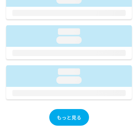
loading...
ご了
ら
み
承く
は
ださ
こ
無
い。
ち
料
ら
情
loading...
報
loading...
拡
掲
充
載
の
情
お
報
申
の
loading...
し
修
込
正
loading...
み
は
は
こ
こ
ち
ち
ら
ら
もっと見る
そ
の
他
の